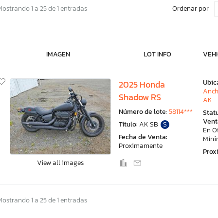
Ordenar por
Mostrando 1 a 25 de 1 entradas
IMAGEN
LOT INFO
VEHI
Ubic
2025 Honda
Anch
Shadow RS
AK
Número de lote:
58114***
Stat
Vent
Título:
AK SB
S
En O
Fecha de Venta:
Mín
Proximamente
Pro
View all images
Mostrando 1 a 25 de 1 entradas