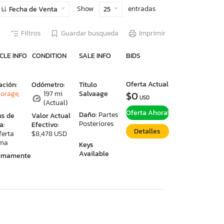
Show
entradas
Fecha de Venta
25
Filtros
Guardar busqueda
Imprimir
CLE INFO
CONDITION
SALE INFO
BIDS
Oferta Actual
ación:
Odómetro:
Titulo
orage,
197 mi
Salvaage
$0
USD
(Actual)
Oferta Ahora!
Daño:
Partes
us de
Valor Actual
Posteriores
a:
Efectivo:
Detalles
ferta
$8,478 USD
ima
Keys
Available
ximamente