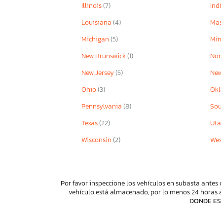
Illinois
(7)
Ind
Louisiana
(4)
Mas
Michigan
(5)
Mi
New Brunswick
(1)
Nor
New Jersey
(5)
New
Ohio
(3)
Ok
Pennsylvania
(8)
Sou
Texas
(22)
Ut
Wisconsin
(2)
Wes
Por favor inspeccione los vehículos en subasta antes 
vehículo está almacenado, por lo menos 24 horas a
DONDE ES