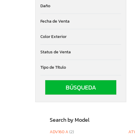
Daño
Ontario
Oregon
Pennsylvania
Fecha de Venta
South Carolina
South Dakota
Color Exterior
Tennessee
Texas
Status de Venta
Utah
Virginia
Tipo de Título
Washington
Wisconsin
West Virginia
Wyoming
Search by Model
ADV160 A
(2)
AT