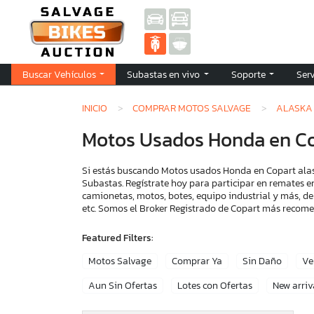
Buscar Vehículos
Subastas en vivo
Soporte
Ser
INICIO
COMPRAR MOTOS SALVAGE
ALASKA
Motos Usados Honda en Co
Si estás buscando Motos usados Honda en Copart alask
Subastas. Regístrate hoy para participar en remates e
camionetas, motos, botes, equipo industrial y más, de
etc. Somos el Broker Registrado de Copart más recom
Featured Filters:
Motos Salvage
Comprar Ya
Sin Daño
Ve
Aun Sin Ofertas
Lotes con Ofertas
New arriv