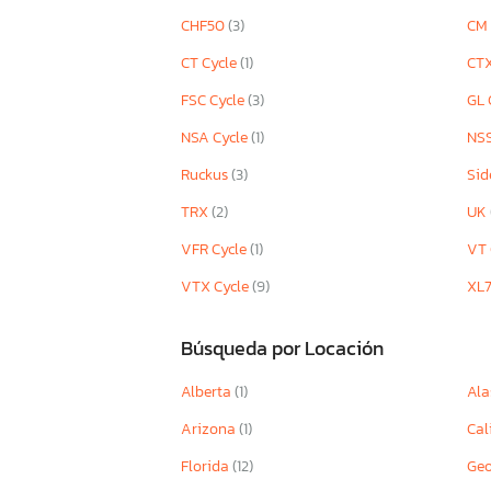
CHF50
(3)
CM 
CT Cycle
(1)
CTX
FSC Cycle
(3)
GL 
NSA Cycle
(1)
NSS
Ruckus
(3)
Sid
TRX
(2)
UK
VFR Cycle
(1)
VT 
VTX Cycle
(9)
XL
Búsqueda por Locación
Alberta
(1)
Ala
Arizona
(1)
Cal
Florida
(12)
Geo