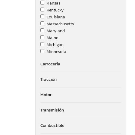
Kansas
Kentucky
Louisiana
Massachusetts
Maryland
Maine
Michigan
Minnesota
Missouri
Carroceria
Montana
New Brunswick
Tracción
North Carolina
Nebraska
New Hampshire
Motor
New Jersey
New Mexico
Transmisión
Nevada
New York
Combustible
Ohio
Oklahoma