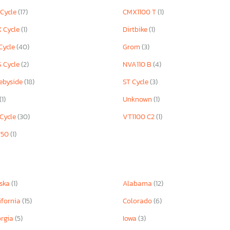
Cycle
(17)
CMX1100 T
(1)
 Cycle
(1)
Dirtbike
(1)
Cycle
(40)
Grom
(3)
 Cycle
(2)
NVA110 B
(4)
ebyside
(18)
ST Cycle
(3)
(1)
Unknown
(1)
Cycle
(30)
VT1100 C2
(1)
750
(1)
ska
(1)
Alabama
(12)
ifornia
(15)
Colorado
(6)
rgia
(5)
Iowa
(3)