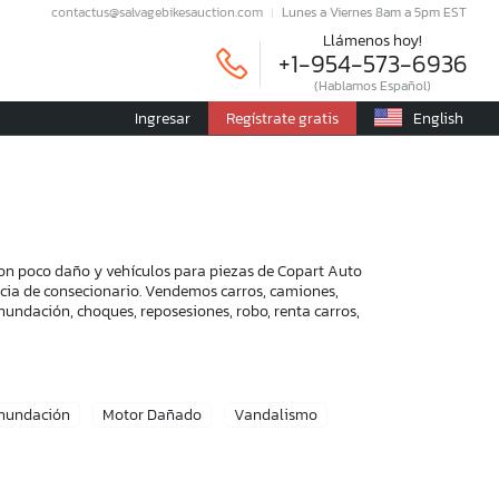
contactus@salvagebikesauction.com
Lunes a Viernes 8am a 5pm EST
Llámenos hoy!
+1-954-573-6936
(Hablamos Español)
Ingresar
Regístrate gratis
English
con poco daño y vehículos para piezas de Copart Auto
encia de consecionario. Vendemos carros, camiones,
nundación, choques, reposesiones, robo, renta carros,
Inundación
Motor Dañado
Vandalismo