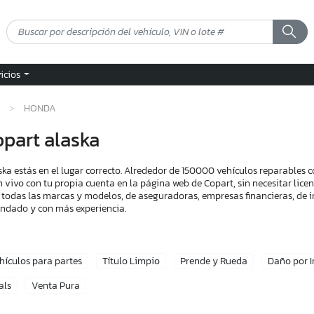
vicios
HONDA
part alaska
a estás en el lugar correcto. Alrededor de 150000 vehículos reparables 
n vivo con tu propia cuenta en la página web de Copart, sin necesitar lic
 todas las marcas y modelos, de aseguradoras, empresas financieras, de i
endado y con más experiencia.
hículos para partes
Título Limpio
Prende y Rueda
Daño por 
als
Venta Pura