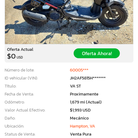
Oferta Actual
Oferta Ahora!
$0
USD
Número de lote:
60005***
ID vehicular (VIN):
JH2AF5815H*******
Título:
VA ST
Fecha de Venta:
Proximamente
Odómetro:
1,679 mi (Actual)
Valor Actual Efectivo:
$1,993 USD
Daño:
Mecánico
Ubicación:
Hampton, VA
Status de Venta:
Venta Pura