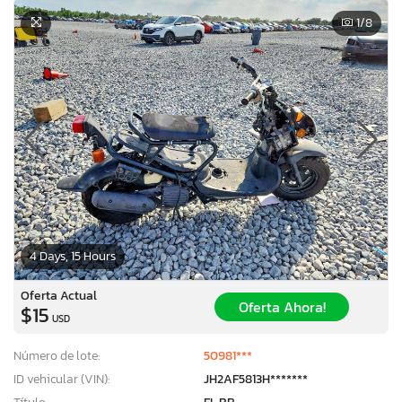
1
/8
4 Days, 15 Hours
Oferta Actual
Oferta Ahora!
$15
USD
Número de lote:
50981***
ID vehicular (VIN):
JH2AF5813H*******