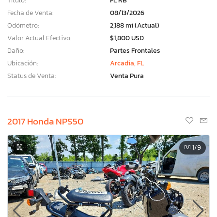
Título:
FL RB
Fecha de Venta:
08/13/2026
Odómetro:
2,188 mi (Actual)
Valor Actual Efectivo:
$1,800 USD
Daño:
Partes Frontales
Ubicación:
Arcadia, FL
Status de Venta:
Venta Pura
2017 Honda NPS50
1
/9