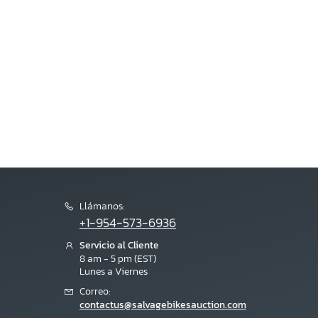
Llámanos:
+1-954-573-6936
Servicio al Cliente
8 am - 5 pm (EST)
Lunes a Viernes
Correo:
contactus@salvagebikesauction.com