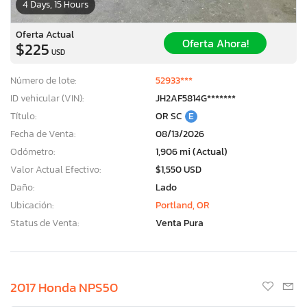
4 Days, 15 Hours
Oferta Actual
Oferta Ahora!
$225
USD
Número de lote:
52933***
ID vehicular (VIN):
JH2AF5814G*******
Título:
OR SC
E
Fecha de Venta:
08/13/2026
Odómetro:
1,906 mi (Actual)
Valor Actual Efectivo:
$1,550 USD
Daño:
Lado
Ubicación:
Portland, OR
Status de Venta:
Venta Pura
2017 Honda NPS50