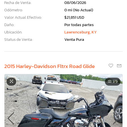
Fecha de Venta:
08/06/2026
Odómetro:
0 mi (No Actual)
Valor Actual Efectivo:
$21,851 USD
Daño:
Por todas partes
Ubicación:
Lawrenceburg, KY
Status de Venta:
Venta Pura
2015 Harley-Davidson Fltrx Road Glide
1
/9