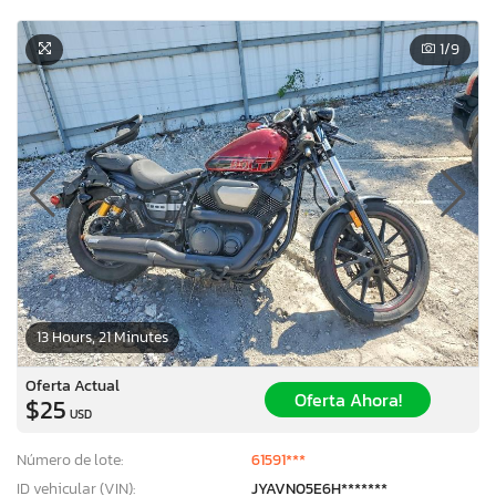
1
/9
13 Hours, 21 Minutes
Oferta Actual
Oferta Ahora!
$25
USD
Número de lote:
61591***
ID vehicular (VIN):
JYAVN05E6H*******