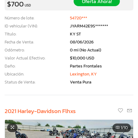
Oferta Ahora!
$700
USD
Número de lote:
54720***
ID vehicular (VIN):
JYARM42E9S*******
Título:
KY ST
Fecha de Venta:
08/06/2026
Odómetro:
0 mi (No Actual)
Valor Actual Efectivo:
$10,000 USD
Daño:
Partes Frontales
Ubicación:
Lexington, KY
Status de Venta:
Venta Pura
2021 Harley-Davidson Flhxs
1
/10