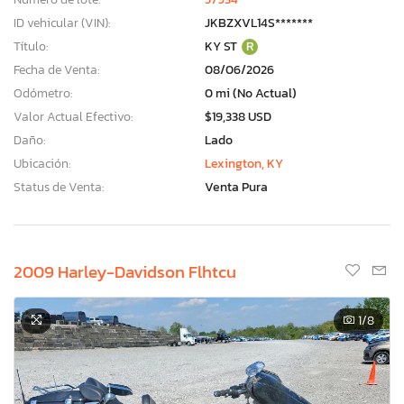
ID vehicular (VIN):
JKBZXVL14S*******
Título:
KY ST
R
Fecha de Venta:
08/06/2026
Odómetro:
0 mi (No Actual)
Valor Actual Efectivo:
$19,338 USD
Daño:
Lado
Ubicación:
Lexington, KY
Status de Venta:
Venta Pura
2009 Harley-Davidson Flhtcu
1
/8