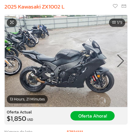
2025 Kawasaki ZX1002 L
1
/9
13 Hours, 21 Minutes
Oferta Actual
Oferta Ahora!
$1,850
USD
Número de lote:
57934***