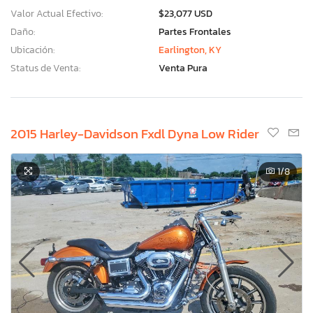
Valor Actual Efectivo:
$23,077 USD
Daño:
Partes Frontales
Ubicación:
Earlington, KY
Status de Venta:
Venta Pura
2015 Harley-Davidson Fxdl Dyna Low Rider
1
/8