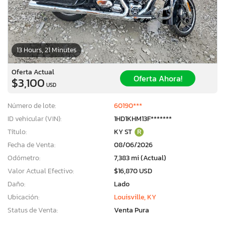
13 Hours, 21 Minutes
Oferta Actual
Oferta Ahora!
$3,100
USD
Número de lote:
60190***
ID vehicular (VIN):
1HD1KHM13F*******
Título:
KY ST
R
Fecha de Venta:
08/06/2026
Odómetro:
7,383 mi (Actual)
Valor Actual Efectivo:
$16,870 USD
Daño:
Lado
Ubicación:
Louisville, KY
Status de Venta:
Venta Pura