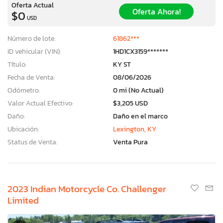
Oferta Actual
Oferta Ahora!
$0
USD
Número de lote:
61862***
ID vehicular (VIN):
1HD1CX3159*******
Título:
KY ST
Fecha de Venta:
08/06/2026
Odómetro:
0 mi (No Actual)
Valor Actual Efectivo:
$3,205 USD
Daño:
Daño en el marco
Ubicación:
Lexington, KY
Status de Venta:
Venta Pura
2023 Indian Motorcycle Co. Challenger
Limited