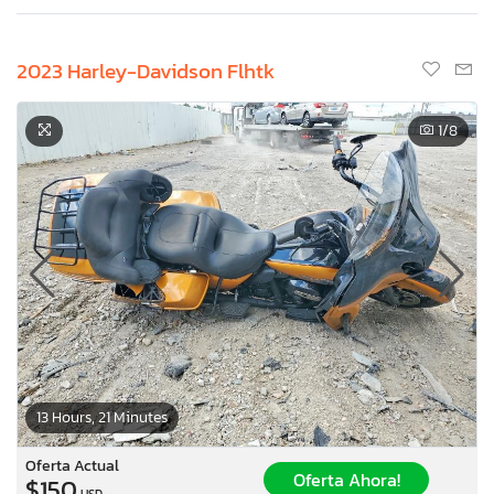
2023 Harley-Davidson Flhtk
1
/8
13 Hours, 21 Minutes
Oferta Actual
Oferta Ahora!
$150
USD