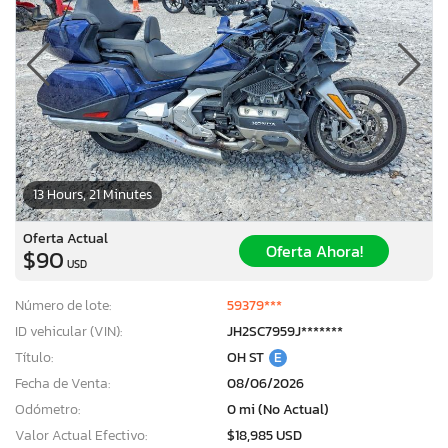
13 Hours, 21 Minutes
Oferta Actual
Oferta Ahora!
$90
USD
Número de lote:
59379***
ID vehicular (VIN):
JH2SC7959J*******
Título:
OH ST
E
Fecha de Venta:
08/06/2026
Odómetro:
0 mi (No Actual)
Valor Actual Efectivo:
$18,985 USD