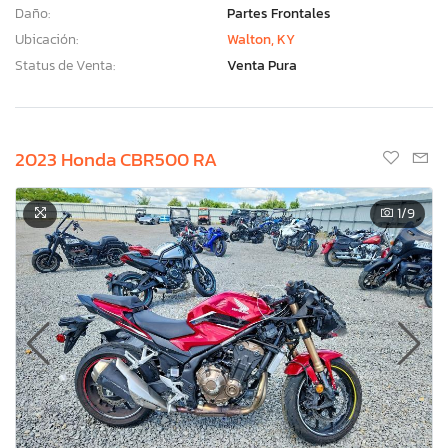
Daño:
Partes Frontales
Ubicación:
Walton, KY
Status de Venta:
Venta Pura
2023 Honda CBR500 RA
1
/9