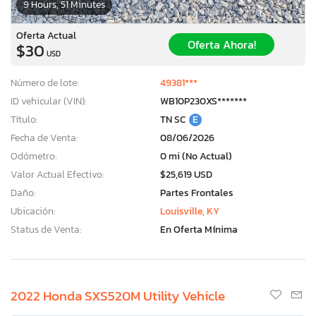
9 Hours, 51 Minutes
Oferta Actual
Oferta Ahora!
$30
USD
Número de lote:
49381***
ID vehicular (VIN):
WB10P230XS*******
Título:
TN SC
E
Fecha de Venta:
08/06/2026
Odómetro:
0 mi (No Actual)
Valor Actual Efectivo:
$25,619 USD
Daño:
Partes Frontales
Ubicación:
Louisville, KY
Status de Venta:
En Oferta Mínima
2022 Honda SXS520M Utility Vehicle