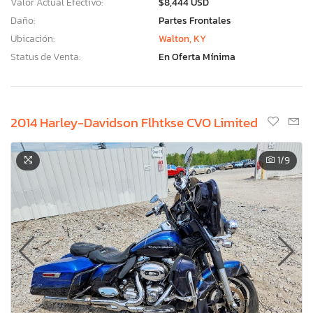
Valor Actual Efectivo:
$8,444 USD
Daño:
Partes Frontales
Ubicación:
Walton, KY
Status de Venta:
En Oferta Mínima
2014 Harley-Davidson Flhtkse CVO Limited
1
/9