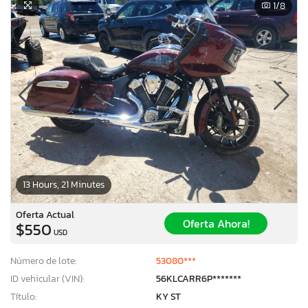
1
/8
13 Hours, 21 Minutes
Oferta Actual
Oferta Ahora!
$550
USD
Número de lote:
53080***
ID vehicular (VIN):
56KLCARR6P*******
Título:
KY ST