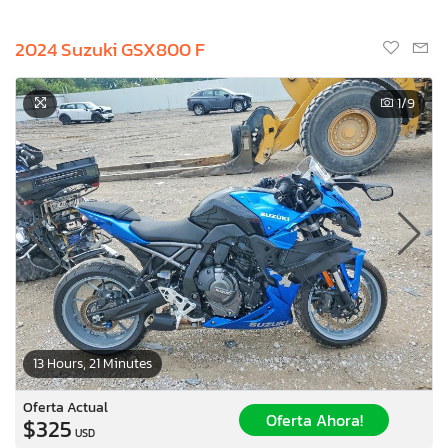
2024 Suzuki GSX800 F
1
/9
13 Hours, 21 Minutes
Oferta Actual
Oferta Ahora!
$325
USD