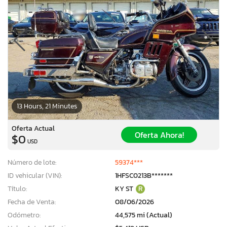
13 Hours, 21 Minutes
Oferta Actual
Oferta Ahora!
$0
USD
Número de lote:
59374***
ID vehicular (VIN):
1HFSC0213B*******
Título:
KY ST
R
×
Fecha de Venta:
08/06/2026
Odómetro:
44,575 mi (Actual)