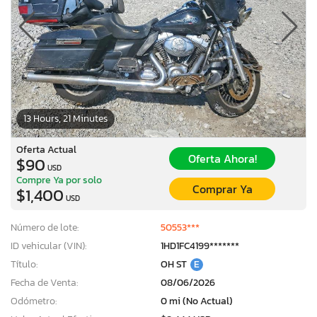
13 Hours, 21 Minutes
Oferta Actual
Oferta Ahora!
$90
USD
Compre Ya por solo
Comprar Ya
$1,400
USD
Número de lote:
50553***
ID vehicular (VIN):
1HD1FC4199*******
Título:
OH ST
E
Fecha de Venta:
08/06/2026
Odómetro:
0 mi (No Actual)