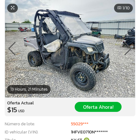
1
/10
13 Hours, 21 Minutes
Oferta Actual
Oferta Ahora!
$15
USD
Número de lote:
55029***
ID vehicular (VIN):
1HFVE0710N*******