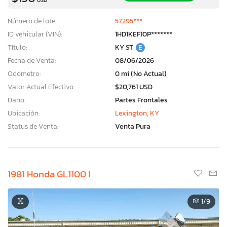
Número de lote:
57295***
ID vehicular (VIN):
1HD1KEF10P*******
Título:
KY ST
E
Fecha de Venta:
08/06/2026
Odómetro:
0 mi (No Actual)
Valor Actual Efectivo:
$20,761 USD
Daño:
Partes Frontales
Ubicación:
Lexington, KY
Status de Venta:
Venta Pura
1981 Honda GL1100 I
1
/9