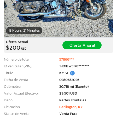
13 Hours, 21 Minutes
Oferta Actual
Oferta Ahora!
$200
USD
Número de lote:
57866***
ID vehicular (VIN):
1HD1BW5178*******
Título:
KY ST
E
Fecha de Venta:
08/06/2026
Odómetro:
30,718 mi (Exento)
Valor Actual Efectivo:
$9,501 USD
Daño:
Partes Frontales
Ubicación:
Earlington, KY
Status de Venta:
Venta Pura