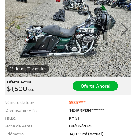
13 Hours, 21 Minutes
Oferta Actual
Oferta Ahora!
$1,500
USD
Número de lote:
59367***
ID vehicular (VIN):
1HD1KRP13M*******
Título:
KY ST
Fecha de Venta:
08/06/2026
Odómetro:
34,033 mi (Actual)