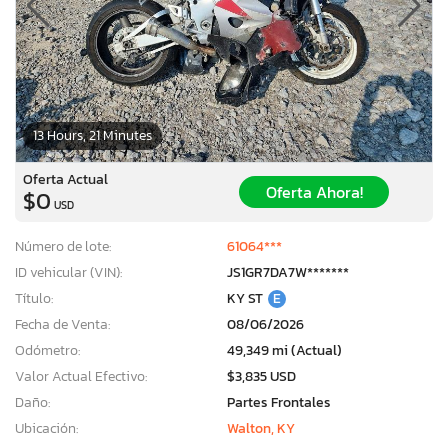
13 Hours, 21 Minutes
Oferta Actual
Oferta Ahora!
$0
USD
Número de lote:
61064***
ID vehicular (VIN):
JS1GR7DA7W*******
Título:
KY ST
E
Fecha de Venta:
08/06/2026
Odómetro:
49,349 mi (Actual)
Valor Actual Efectivo:
$3,835 USD
Daño:
Partes Frontales
Ubicación:
Walton, KY