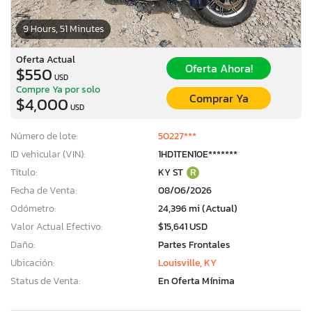
9 Hours, 51 Minutes
Oferta Actual
Oferta Ahora!
$550
USD
Compre Ya por solo
Comprar Ya
$4,000
USD
Número de lote:
50227***
ID vehicular (VIN):
1HD1TEN10E*******
Título:
KY ST
R
Fecha de Venta:
08/06/2026
Odómetro:
24,396 mi (Actual)
Valor Actual Efectivo:
$15,641 USD
Daño:
Partes Frontales
Ubicación:
Louisville, KY
Status de Venta:
En Oferta Mínima