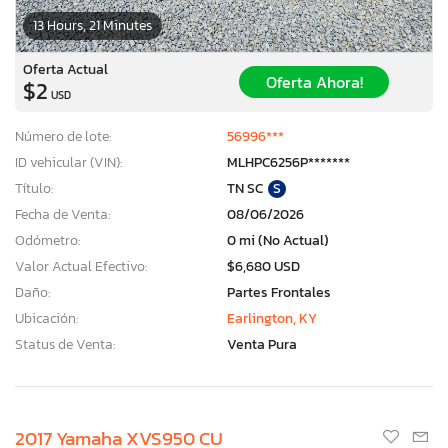
13 Hours, 21 Minutes
Oferta Actual
Oferta Ahora!
$2
USD
Número de lote:
56996***
ID vehicular (VIN):
MLHPC6256P*******
Título:
TN SC
S
Fecha de Venta:
08/06/2026
Odómetro:
0 mi (No Actual)
Valor Actual Efectivo:
$6,680 USD
Daño:
Partes Frontales
Ubicación:
Earlington, KY
Status de Venta:
Venta Pura
2017 Yamaha XVS950 CU