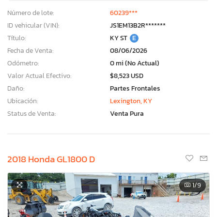
Número de lote:
60239***
ID vehicular (VIN):
JS1EM13B2R*******
Título:
KY ST
E
Fecha de Venta:
08/06/2026
Odómetro:
0 mi (No Actual)
Valor Actual Efectivo:
$8,523 USD
Daño:
Partes Frontales
Ubicación:
Lexington, KY
Status de Venta:
Venta Pura
2018 Honda GL1800 D
1
/9