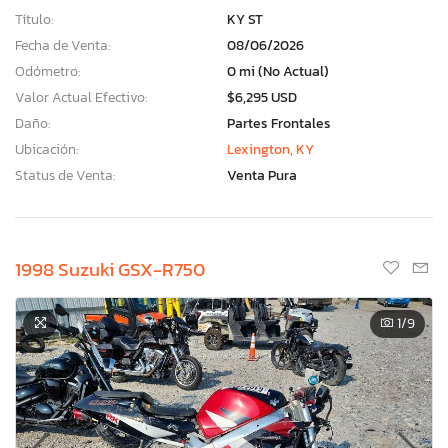
Título:
KY ST
Fecha de Venta:
08/06/2026
Odómetro:
0 mi (No Actual)
Valor Actual Efectivo:
$6,295 USD
Daño:
Partes Frontales
Ubicación:
Lexington, KY
Status de Venta:
Venta Pura
1998 Suzuki GSX-R750
1
/9