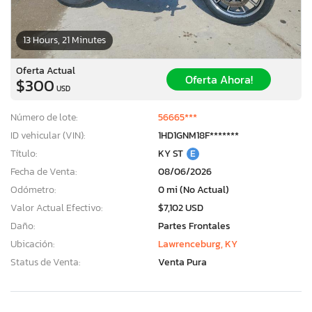
13 Hours, 21 Minutes
Oferta Actual
Oferta Ahora!
$300
USD
Número de lote:
56665***
ID vehicular (VIN):
1HD1GNM18F*******
Título:
KY ST
E
Fecha de Venta:
08/06/2026
Odómetro:
0 mi (No Actual)
Valor Actual Efectivo:
$7,102 USD
Daño:
Partes Frontales
Ubicación:
Lawrenceburg, KY
Status de Venta:
Venta Pura