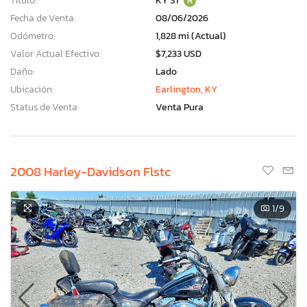
Título:
KY ST
R
Fecha de Venta:
08/06/2026
Odómetro:
1,828 mi (Actual)
Valor Actual Efectivo:
$7,233 USD
Daño:
Lado
Ubicación:
Earlington, KY
Status de Venta:
Venta Pura
2008 Harley-Davidson Flstc
1
/9