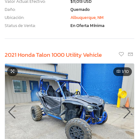
Valor Actual Efectivo:
$11,013 USD
Daño:
Quemado
Ubicación:
Albuquerque, NM
Status de Venta:
En Oferta Mínima
2021 Honda Talon 1000 Utility Vehicle
1
/10