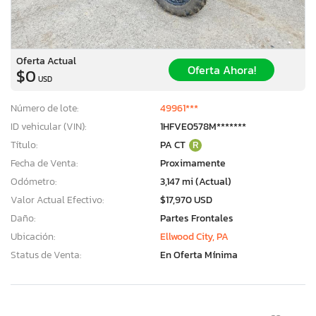
Oferta Actual
Oferta Ahora!
$0
USD
Número de lote:
49961***
ID vehicular (VIN):
1HFVE0578M*******
Título:
PA CT
R
Fecha de Venta:
Proximamente
Odómetro:
3,147 mi (Actual)
Valor Actual Efectivo:
$17,970 USD
Daño:
Partes Frontales
Ubicación:
Ellwood City, PA
Status de Venta:
En Oferta Mínima