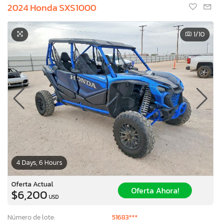
2024 Honda SXS1000
1
/10
4 Days, 6 Hours
Oferta Actual
Oferta Ahora!
$6,200
USD
Número de lote:
51683***