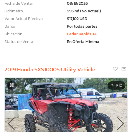
Fecha de Venta:
08/13/2026
Odómetro:
995 mi (No Actual)
Valor Actual Efectivo:
$17,102 USD
Daño:
Por todas partes
Ubicación:
Cedar Rapids, IA
Status de Venta:
En Oferta Mínima
2019 Honda SXS1000S Utility Vehicle
1
/10