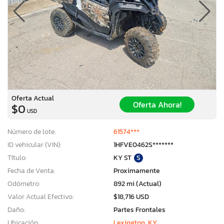
Oferta Actual
Oferta Ahora!
$0
USD
Número de lote:
61574***
ID vehicular (VIN):
1HFVE0462S*******
Título:
KY ST
S
Fecha de Venta:
Proximamente
Odómetro:
892 mi (Actual)
Valor Actual Efectivo:
$18,716 USD
Daño:
Partes Frontales
Ubicación:
Lexington, KY