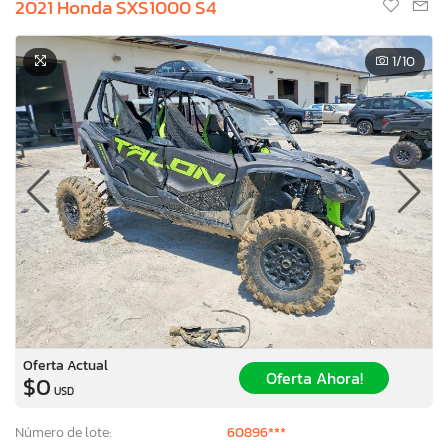
2021 Honda SXS1000 S4
1
/10
Oferta Actual
Oferta Ahora!
$0
USD
Número de lote:
60896***