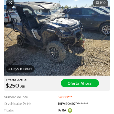
1
/10
4 Days, 6 Hours
Oferta Actual
Oferta Ahora!
$250
USD
Número de lote:
52808***
ID vehicular (VIN):
1HFVE0497P*******
Título:
IA RA
R