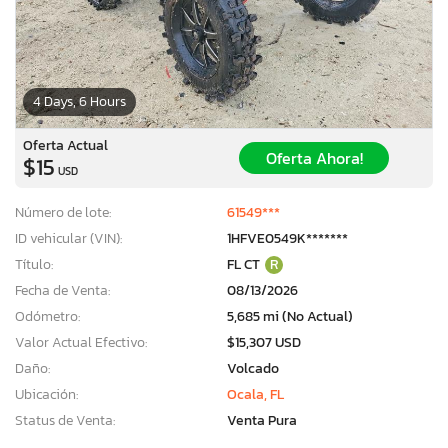
4 Days, 6 Hours
Oferta Actual
Oferta Ahora!
$15
USD
Número de lote:
61549***
ID vehicular (VIN):
1HFVE0549K*******
Título:
FL CT
R
Fecha de Venta:
08/13/2026
Odómetro:
5,685 mi (No Actual)
Valor Actual Efectivo:
$15,307 USD
Daño:
Volcado
Ubicación:
Ocala, FL
Status de Venta:
Venta Pura