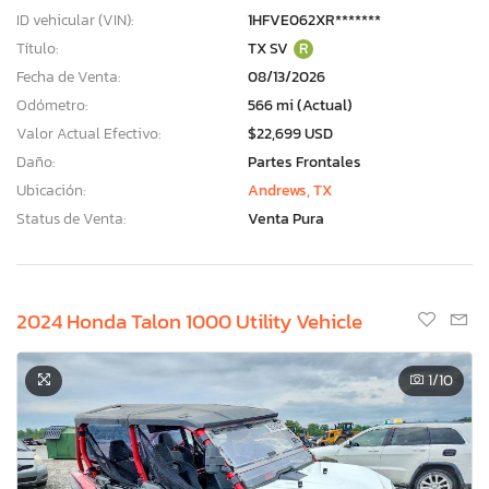
ID vehicular (VIN):
1HFVE062XR*******
Título:
TX SV
R
Fecha de Venta:
08/13/2026
Odómetro:
566 mi (Actual)
Valor Actual Efectivo:
$22,699 USD
Daño:
Partes Frontales
Ubicación:
Andrews, TX
Status de Venta:
Venta Pura
2024 Honda Talon 1000 Utility Vehicle
1
/10