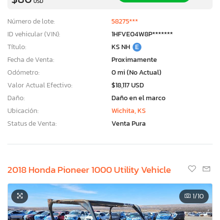
USD
Número de lote:
58275***
ID vehicular (VIN):
1HFVE04W8P*******
Título:
KS NH
E
Fecha de Venta:
Proximamente
Odómetro:
0 mi (No Actual)
Valor Actual Efectivo:
$18,117 USD
Daño:
Daño en el marco
Ubicación:
Wichita, KS
Status de Venta:
Venta Pura
2018 Honda Pioneer 1000 Utility Vehicle
1
/10