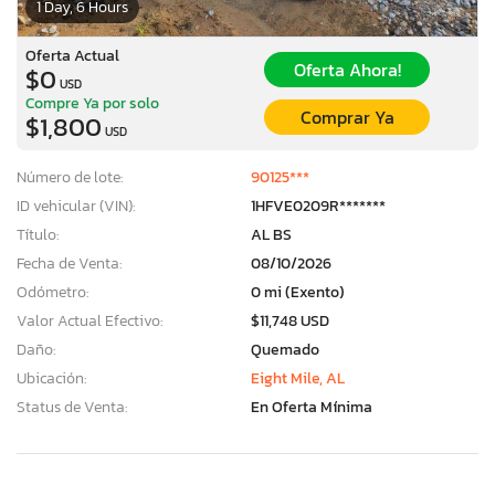
1 Day, 6 Hours
Oferta Actual
Oferta Ahora!
$0
USD
Compre Ya por solo
Comprar Ya
$1,800
USD
Número de lote:
90125***
ID vehicular (VIN):
1HFVE0209R*******
Título:
AL BS
Fecha de Venta:
08/10/2026
Odómetro:
0 mi (Exento)
Valor Actual Efectivo:
$11,748 USD
Daño:
Quemado
Ubicación:
Eight Mile, AL
Status de Venta:
En Oferta Mínima