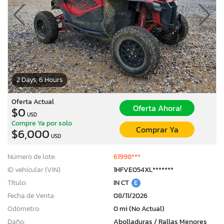
2 Days, 6 Hours
Oferta Actual
Oferta Ahora!
$0
USD
Compre Ya por solo
Comprar Ya
$6,000
USD
Número de lote:
61998***
ID vehicular (VIN):
1HFVE054XL*******
Título:
IN CT
E
Fecha de Venta:
08/11/2026
Odómetro:
0 mi (No Actual)
Daño:
Abolladuras / Rallas Menores