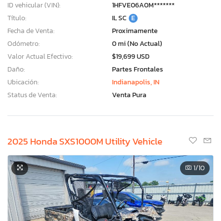
ID vehicular (VIN):
1HFVE06A0M*******
Título:
IL SC
E
Fecha de Venta:
Proximamente
Odómetro:
0 mi (No Actual)
Valor Actual Efectivo:
$19,699 USD
Daño:
Partes Frontales
Ubicación:
Indianapolis, IN
Status de Venta:
Venta Pura
2025 Honda SXS1000M Utility Vehicle
1
/10