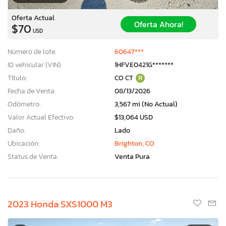
Oferta Actual
Oferta Ahora!
$70
USD
Número de lote:
60647***
ID vehicular (VIN):
1HFVE0421G*******
Título:
CO CT
R
Fecha de Venta:
08/13/2026
Odómetro:
3,567 mi (No Actual)
Valor Actual Efectivo:
$13,064 USD
Daño:
Lado
Ubicación:
Brighton, CO
Status de Venta:
Venta Pura
2023 Honda SXS1000 M3