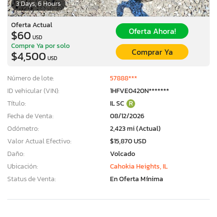
3 Days, 6 Hours
Oferta Actual
Oferta Ahora!
$60
USD
Compre Ya por solo
Comprar Ya
$4,500
USD
Número de lote:
57888***
ID vehicular (VIN):
1HFVE0420N*******
Título:
IL SC
R
Fecha de Venta:
08/12/2026
Odómetro:
2,423 mi (Actual)
Valor Actual Efectivo:
$15,870 USD
Daño:
Volcado
Ubicación:
Cahokia Heights, IL
Status de Venta:
En Oferta Mínima