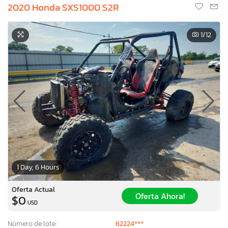
2020 Honda SXS1000 S2R
1
/12
1 Day, 6 Hours
Oferta Actual
Oferta Ahora!
$0
USD
Número de lote:
62224***