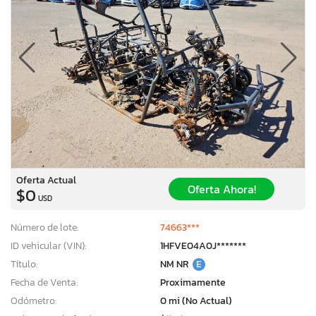
Oferta Actual
Oferta Ahora!
$0
USD
Número de lote:
74663***
ID vehicular (VIN):
1HFVE04A0J*******
Título:
NM NR
E
Fecha de Venta:
Proximamente
Odómetro:
0 mi (No Actual)