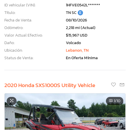
ID vehicular (VIN):
1HFVE0542L*******
Título:
TN SC
E
Fecha de Venta:
08/10/2026
Odómetro:
2,218 mi (Actual)
Valor Actual Efectivo:
$15,967 USD
Daño:
Volcado
Ubicación:
Lebanon, TN
Status de Venta:
En Oferta Mínima
2020 Honda SXS1000S Utility Vehicle
1
/10