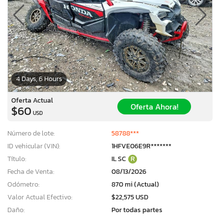
4 Days, 6 Hours
Oferta Actual
Oferta Ahora!
$60
USD
Número de lote:
58788***
ID vehicular (VIN):
1HFVE06E9R*******
Título:
IL SC
R
Fecha de Venta:
08/13/2026
Odómetro:
870 mi (Actual)
Valor Actual Efectivo:
$22,575 USD
Daño:
Por todas partes