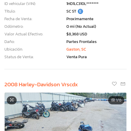
ID vehicular (VIN):
1HD1LC310L*******
Título:
SC ST
E
Fecha de Venta:
Proximamente
Odómetro:
0 mi (No Actual)
Valor Actual Efectivo:
$8,368 USD
Daño:
Partes Frontales
Ubicación:
Gaston, SC
Status de Venta:
Venta Pura
2008 Harley-Davidson Vrscdx
1
/8