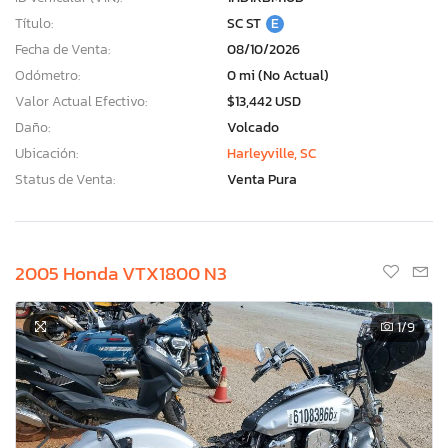
Título:
SC ST
E
Fecha de Venta:
08/10/2026
Odómetro:
0 mi (No Actual)
Valor Actual Efectivo:
$13,442 USD
Daño:
Volcado
Ubicación:
Harleyville, SC
Status de Venta:
Venta Pura
2005 Honda VTX1800 N3
1
/9