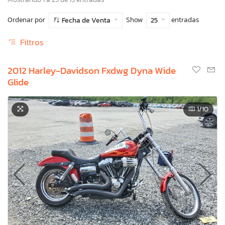
Ordenar por
Show
entradas
Fecha de Venta
25
Filtros
2012 Harley-Davidson Fxdwg Dyna Wide
Glide
1
/10