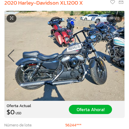
2020 Harley-Davidson XL1200 X
1
/8
Oferta Actual
Oferta Ahora!
$0
USD
Número de lote:
56244***