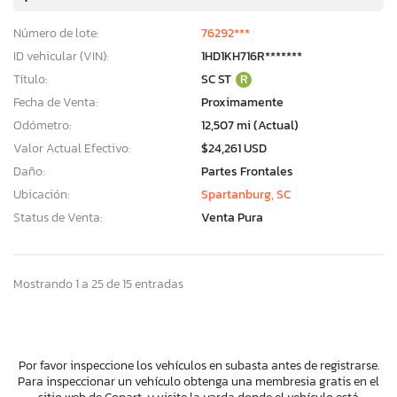
Número de lote:
76292***
ID vehicular (VIN):
1HD1KH716R*******
Título:
SC ST
R
Fecha de Venta:
Proximamente
Odómetro:
12,507 mi (Actual)
Valor Actual Efectivo:
$24,261 USD
Daño:
Partes Frontales
Ubicación:
Spartanburg, SC
Status de Venta:
Venta Pura
Mostrando 1 a 25 de 15 entradas
Por favor inspeccione los vehículos en subasta antes de registrarse.
Para inspeccionar un vehículo obtenga una membresia gratis en el