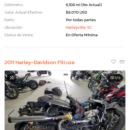
Odómetro:
6,108 mi (No Actual)
Valor Actual Efectivo:
$8,070 USD
Daño:
Por todas partes
Ubicación:
Harleyville, SC
Status de Venta:
En Oferta Mínima
2011 Harley-Davidson Fltruse
1
/9