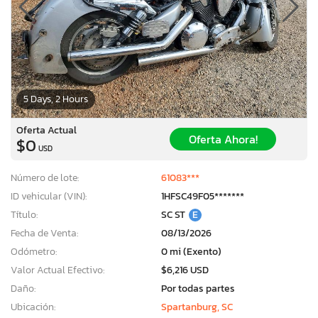
5 Days, 2 Hours
Oferta Actual
Oferta Ahora!
$0
USD
Número de lote:
61083***
ID vehicular (VIN):
1HFSC49F05*******
Título:
SC ST
E
Fecha de Venta:
08/13/2026
Odómetro:
0 mi (Exento)
Valor Actual Efectivo:
$6,216 USD
Daño:
Por todas partes
Ubicación:
Spartanburg, SC