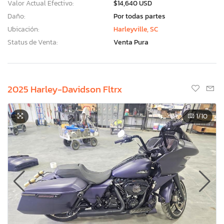
Valor Actual Efectivo:
$14,640 USD
Daño:
Por todas partes
Ubicación:
Harleyville, SC
Status de Venta:
Venta Pura
2025 Harley-Davidson Fltrx
1
/10