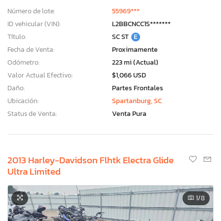
Número de lote:
55969***
ID vehicular (VIN):
L2BBCNCC1S*******
Título:
SC ST
E
Fecha de Venta:
Proximamente
Odómetro:
223 mi (Actual)
Valor Actual Efectivo:
$1,066 USD
Daño:
Partes Frontales
Ubicación:
Spartanburg, SC
Status de Venta:
Venta Pura
2013 Harley-Davidson Flhtk Electra Glide
Ultra Limited
1
/8