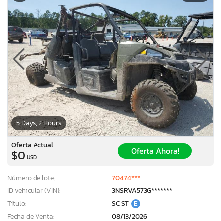
5 Days, 2 Hours
Oferta Actual
Oferta Ahora!
$0
USD
Número de lote:
70474***
ID vehicular (VIN):
3NSRVA573G*******
Título:
SC ST
E
Fecha de Venta:
08/13/2026