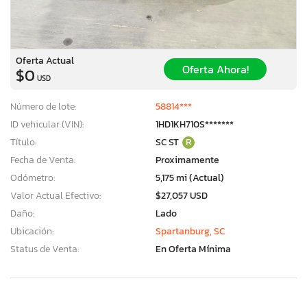
Oferta Actual
Oferta Ahora!
$0
USD
Número de lote:
58814***
ID vehicular (VIN):
1HD1KH710S*******
Título:
SC ST
R
Fecha de Venta:
Proximamente
Odómetro:
5,175 mi (Actual)
Valor Actual Efectivo:
$27,057 USD
Daño:
Lado
Ubicación:
Spartanburg, SC
Status de Venta:
En Oferta Mínima