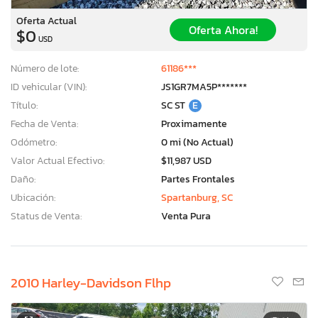
Oferta Actual
Oferta Ahora!
$0
USD
Número de lote:
61186***
ID vehicular (VIN):
JS1GR7MA5P*******
Título:
SC ST
E
Fecha de Venta:
Proximamente
Odómetro:
0 mi (No Actual)
Valor Actual Efectivo:
$11,987 USD
Daño:
Partes Frontales
Ubicación:
Spartanburg, SC
Status de Venta:
Venta Pura
2010 Harley-Davidson Flhp