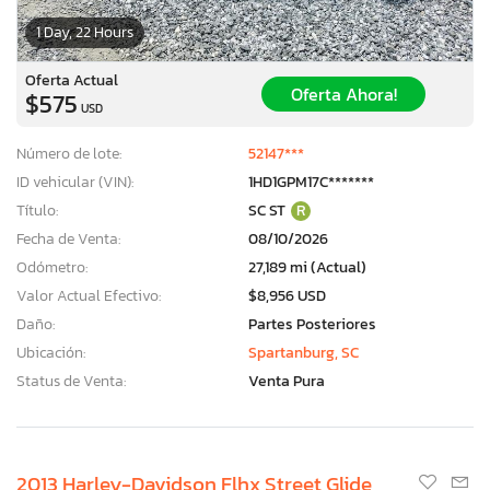
1 Day, 22 Hours
Oferta Actual
Oferta Ahora!
$575
USD
Número de lote:
52147***
ID vehicular (VIN):
1HD1GPM17C*******
Título:
SC ST
R
Fecha de Venta:
08/10/2026
Odómetro:
27,189 mi (Actual)
Valor Actual Efectivo:
$8,956 USD
Daño:
Partes Posteriores
Ubicación:
Spartanburg, SC
Status de Venta:
Venta Pura
2013 Harley-Davidson Flhx Street Glide