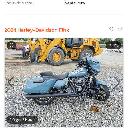
Status de Venta:
Venta Pura
2024 Harley-Davidson Flhx
1
/9
5 Days, 2 Hours