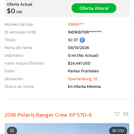
Oferta Actual
Oferta Ahora!
$0
USD
Número de lote:
55894***
ID vehicular (VIN):
1HD1KB712R*******
Título:
SC ST
E
Fecha de Venta:
08/13/2026
Odómetro:
0 mi (No Actual)
Valor Actual Efectivo:
$24,441 USD
Daño:
Partes Frontales
Ubicación:
Spartanburg, SC
Status de Venta:
En Oferta Mínima
2016 Polaris Ranger Crew XP 570-6
1
/10