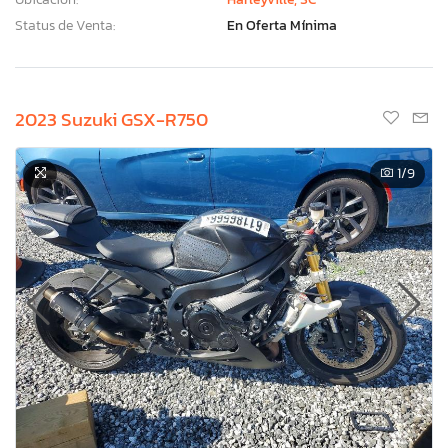
Status de Venta:
En Oferta Mínima
2023 Suzuki GSX-R750
1
/9