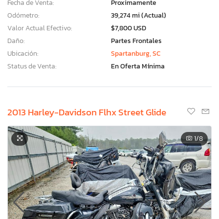
Fecha de Venta:
Proximamente
Odómetro:
39,274 mi (Actual)
Valor Actual Efectivo:
$7,800 USD
Daño:
Partes Frontales
Ubicación:
Spartanburg, SC
Status de Venta:
En Oferta Mínima
2013 Harley-Davidson Flhx Street Glide
1
/8