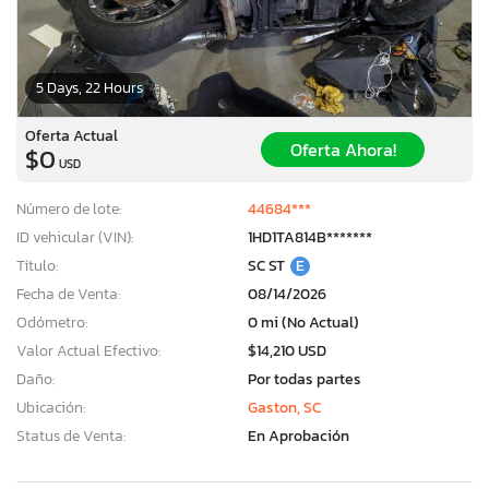
5 Days, 22 Hours
Oferta Actual
Oferta Ahora!
$0
USD
Número de lote:
44684***
ID vehicular (VIN):
1HD1TA814B*******
Título:
SC ST
E
Fecha de Venta:
08/14/2026
Odómetro:
0 mi (No Actual)
Valor Actual Efectivo:
$14,210 USD
Daño:
Por todas partes
Ubicación:
Gaston, SC
Status de Venta:
En Aprobación