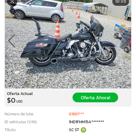
1
/8
Oferta Actual
Oferta Ahora!
$0
USD
Número de lote:
61861***
ID vehicular (VIN):
1HD1FHM15A*******
Título:
SC ST
R