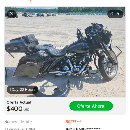
1
/8
1 Day, 22 Hours
Oferta Actual
Oferta Ahora!
$400
USD
Número de lote:
58277***
ID vehicular (VIN):
1HD1KBM10D*******