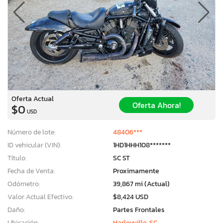
Oferta Actual
Oferta Ahora!
$0
USD
Número de lote:
48406***
ID vehicular (VIN):
1HD1HHH108*******
Título:
SC ST
Fecha de Venta:
Proximamente
Odómetro:
39,867 mi (Actual)
Valor Actual Efectivo:
$8,424 USD
Daño:
Partes Frontales
Ubicación:
Harleyville, SC