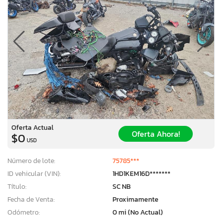
Oferta Actual
Oferta Ahora!
$0
USD
Número de lote:
75785***
ID vehicular (VIN):
1HD1KEM16D*******
Título:
SC NB
Fecha de Venta:
Proximamente
Odómetro:
0 mi (No Actual)