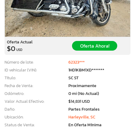
Oferta Actual
Oferta Ahora!
$0
USD
Número de lote:
62323***
ID vehicular (VIN):
1HD1KBM1XD*******
Título:
SC ST
Fecha de Venta:
Proximamente
Odómetro:
0 mi (No Actual)
Valor Actual Efectivo:
$14,831 USD
Daño:
Partes Frontales
Ubicación:
Harleyville, SC
Status de Venta:
En Oferta Mínima