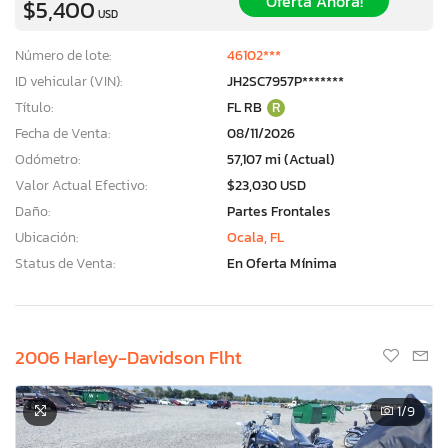
Oferta Ahora!
$5,400
USD
Número de lote:
46102***
ID vehicular (VIN):
JH2SC7957P*******
Título:
FL RB
R
Fecha de Venta:
08/11/2026
Odómetro:
57,107 mi (Actual)
Valor Actual Efectivo:
$23,030 USD
Daño:
Partes Frontales
Ubicación:
Ocala, FL
Status de Venta:
En Oferta Mínima
2006 Harley-Davidson Flht
1
/9