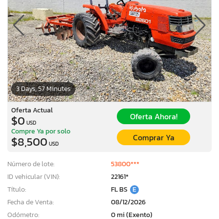
3 Days, 57 Minutes
Oferta Actual
Oferta Ahora!
$0
USD
Compre Ya por solo
Comprar Ya
$8,500
USD
Número de lote:
53800***
ID vehicular (VIN):
22161*
Título:
FL BS
E
Fecha de Venta:
08/12/2026
Odómetro:
0 mi (Exento)