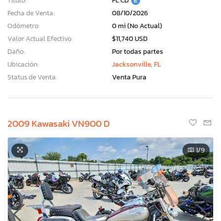
Título:
FL CD
E
Fecha de Venta:
08/10/2026
Odómetro:
0 mi (No Actual)
Valor Actual Efectivo:
$11,740 USD
Daño:
Por todas partes
Ubicación:
Jacksonville, FL
Status de Venta:
Venta Pura
2009 Kawasaki VN900 D
1
/9