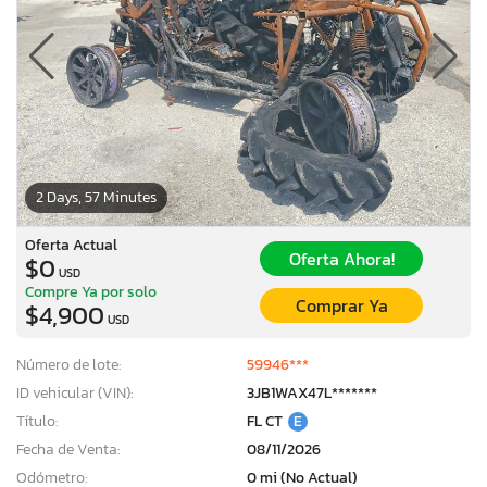
2 Days, 57 Minutes
Oferta Actual
Oferta Ahora!
$0
USD
Compre Ya por solo
Comprar Ya
$4,900
USD
Número de lote:
59946***
ID vehicular (VIN):
3JB1WAX47L*******
Título:
FL CT
E
Fecha de Venta:
08/11/2026
Odómetro:
0 mi (No Actual)