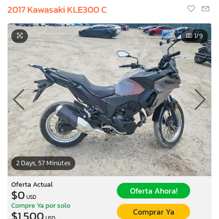
2017 Kawasaki KLE300 C
1
/9
2 Days, 57 Minutes
Oferta Actual
Oferta Ahora!
$0
USD
Compre Ya por solo
Comprar Ya
$1,500
USD