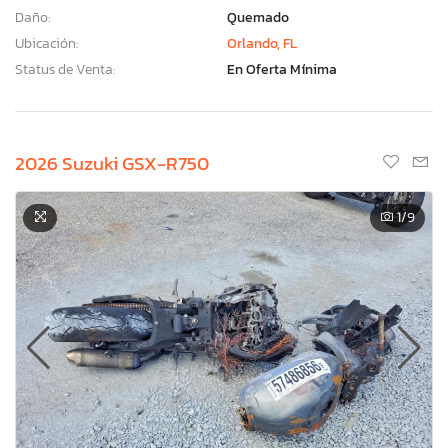
Daño:
Quemado
Ubicación:
Orlando, FL
Status de Venta:
En Oferta Mínima
2026 Suzuki GSX-R750
1
/9