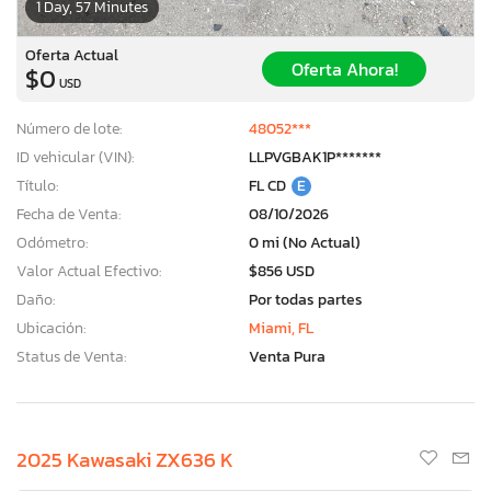
1 Day, 57 Minutes
Oferta Actual
Oferta Ahora!
$0
USD
Número de lote:
48052***
ID vehicular (VIN):
LLPVGBAK1P*******
Título:
FL CD
E
Fecha de Venta:
08/10/2026
Odómetro:
0 mi (No Actual)
Valor Actual Efectivo:
$856 USD
Daño:
Por todas partes
Ubicación:
Miami, FL
Status de Venta:
Venta Pura
2025 Kawasaki ZX636 K