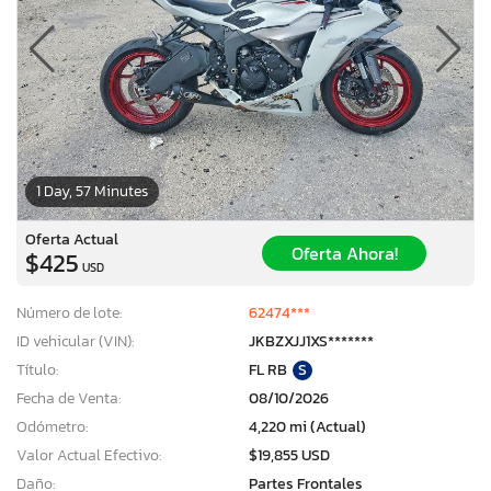
1 Day, 57 Minutes
Oferta Actual
Oferta Ahora!
$425
USD
Número de lote:
62474***
ID vehicular (VIN):
JKBZXJJ1XS*******
Título:
FL RB
S
Fecha de Venta:
08/10/2026
Odómetro:
4,220 mi (Actual)
Valor Actual Efectivo:
$19,855 USD
Daño:
Partes Frontales