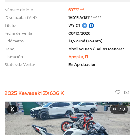
Número de lote:
63732***
ID vehicular (VIN):
1HD1FLW181*******
Título:
WY CT
E
D
Fecha de Venta:
08/10/2026
Odómetro:
19,539 mi (Exento)
Daño:
Abolladuras / Rallas Menores
Ubicación:
Apopka, FL
Status de Venta:
En Aprobación
2025 Kawasaki ZX636 K
1
/10