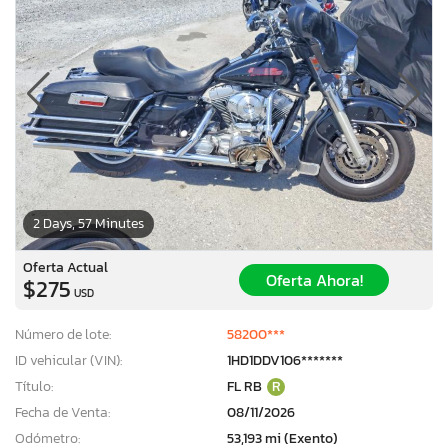
2 Days, 57 Minutes
Oferta Actual
Oferta Ahora!
$275
USD
Número de lote:
58200***
ID vehicular (VIN):
1HD1DDV106*******
Título:
FL RB
R
Fecha de Venta:
08/11/2026
Odómetro:
53,193 mi (Exento)