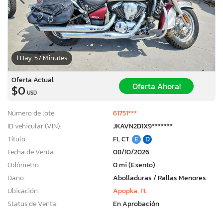
1 Day, 57 Minutes
Oferta Actual
Oferta Ahora!
$0
USD
Número de lote:
61751***
ID vehicular (VIN):
JKAVN2D1X9*******
Título:
FL CT
E
D
Fecha de Venta:
08/10/2026
Odómetro:
0 mi (Exento)
Daño:
Abolladuras / Rallas Menores
Ubicación:
Apopka, FL
Status de Venta:
En Aprobación