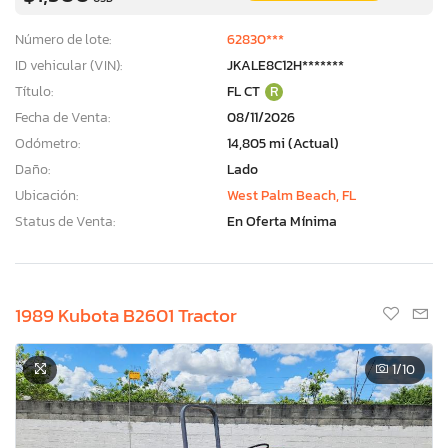
Número de lote:
62830***
ID vehicular (VIN):
JKALE8C12H*******
Título:
FL CT
R
Fecha de Venta:
08/11/2026
Odómetro:
14,805 mi (Actual)
Daño:
Lado
Ubicación:
West Palm Beach, FL
Status de Venta:
En Oferta Mínima
1989 Kubota B2601 Tractor
1
/10