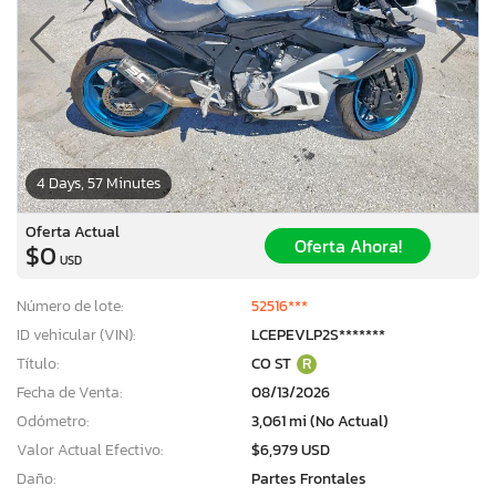
4 Days, 57 Minutes
Oferta Actual
Oferta Ahora!
$0
USD
Número de lote:
52516***
ID vehicular (VIN):
LCEPEVLP2S*******
Título:
CO ST
R
Fecha de Venta:
08/13/2026
×
Odómetro:
3,061 mi (No Actual)
Valor Actual Efectivo:
$6,979 USD
Daño:
Partes Frontales