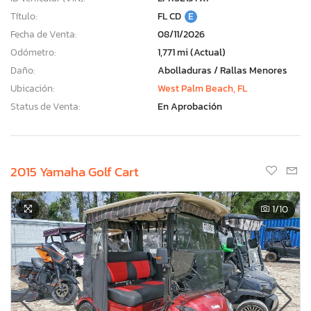
Título:
FL CD
E
Fecha de Venta:
08/11/2026
Odómetro:
1,771 mi (Actual)
Daño:
Abolladuras / Rallas Menores
Ubicación:
West Palm Beach, FL
Status de Venta:
En Aprobación
2015 Yamaha Golf Cart
1
/10