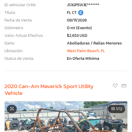
ID vehicular (VIN):
JS1GP51A1E*******
Título:
FL CT
E
Fecha de Venta:
08/11/2026
Odómetro:
0 mi (Exento)
Valor Actual Efectivo:
$2,653 USD
Daño:
Abolladuras / Rallas Menores
Ubicación:
West Palm Beach, FL
Status de Venta:
En Oferta Mínima
2020 Can-Am Maverick Sport Utility
Vehicle
1
/12