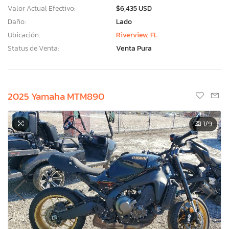
Valor Actual Efectivo:
$6,435 USD
Daño:
Lado
Ubicación:
Riverview, FL
Status de Venta:
Venta Pura
2025 Yamaha MTM890
1
/9