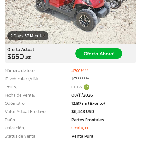
2 Days, 57 Minutes
Oferta Actual
Oferta Ahora!
$650
USD
Número de lote:
47019***
ID vehicular (VIN):
JC*******
Título:
FL BS
R
Fecha de Venta:
08/11/2026
Odómetro:
12,137 mi (Exento)
Valor Actual Efectivo:
$6,448 USD
Daño:
Partes Frontales
Ubicación:
Ocala, FL
Status de Venta:
Venta Pura