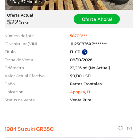
1 Day, 57 Minutes
Oferta Actual
Oferta Ahora!
$225
USD
Número de lote:
58703***
ID vehicular (VIN):
JH2SC836XP*******
Título:
FL CD
S
Fecha de Venta:
08/10/2026
Odómetro:
22,235 mi (No Actual)
Valor Actual Efectivo:
$9,130 USD
Daño:
Partes Frontales
Ubicación:
Apopka, FL
Status de Venta:
Venta Pura
1984 Suzuki GR650