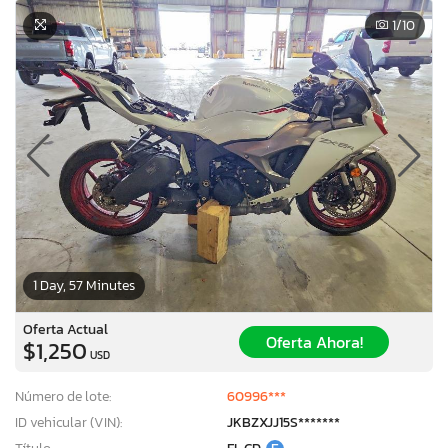
1
/10
1 Day, 57 Minutes
Oferta Actual
Oferta Ahora!
$1,250
USD
Número de lote:
60996***
ID vehicular (VIN):
JKBZXJJ15S*******