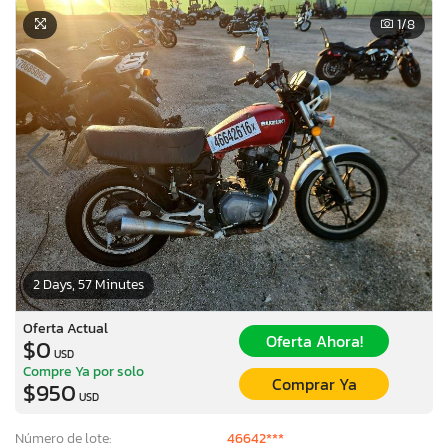
1
/8
2 Days, 57 Minutes
Oferta Actual
Oferta Ahora!
$0
USD
Compre Ya por solo
Comprar Ya
$950
USD
Número de lote:
46642***