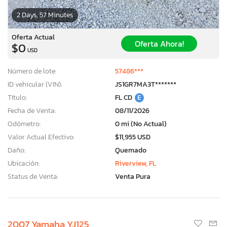
2 Days, 57 Minutes
Oferta Actual
Oferta Ahora!
$0
USD
Número de lote:
57486***
ID vehicular (VIN):
JS1GR7MA3T*******
Título:
FL CD
E
Fecha de Venta:
08/11/2026
Odómetro:
0 mi (No Actual)
Valor Actual Efectivo:
$11,955 USD
Daño:
Quemado
Ubicación:
Riverview, FL
Status de Venta:
Venta Pura
2007 Yamaha YJ125