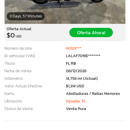
3 Days, 57 Minutes
Oferta Actual
Oferta Ahora!
$0
USD
Número de lote:
60129***
ID vehicular (VIN):
LALAF7019E*******
Título:
FL RB
Fecha de Venta:
08/12/2026
Odómetro:
14,758 mi (Actual)
Valor Actual Efectivo:
$1,314 USD
Daño:
Abolladuras / Rallas Menores
Ubicación:
Apopka, FL
Status de Venta:
Venta Pura