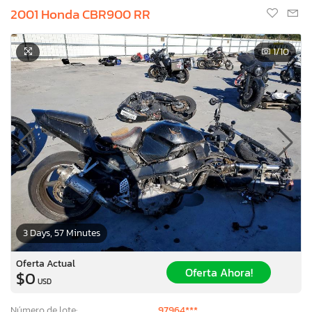
2001 Honda CBR900 RR
1
/10
3 Days, 57 Minutes
Oferta Actual
Oferta Ahora!
$0
USD
Número de lote:
97964***