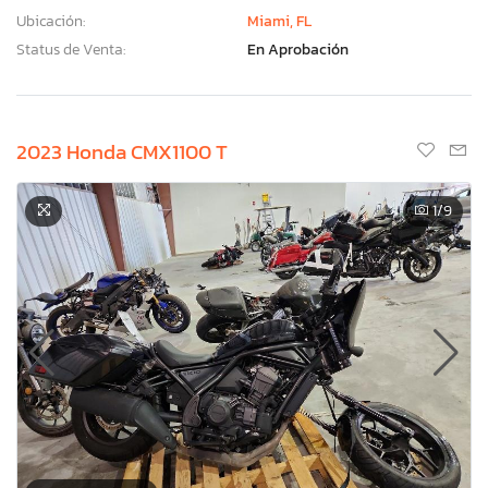
Ubicación:
Miami, FL
Status de Venta:
En Aprobación
2023 Honda CMX1100 T
1
/9