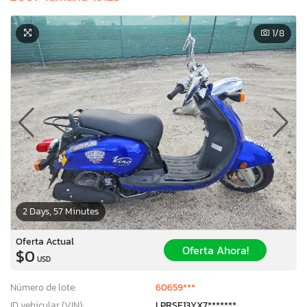
1
/8
2 Days, 57 Minutes
Oferta Actual
Oferta Ahora!
$0
USD
Número de lote:
60659***
ID vehicular (VIN):
LPRSE13YX7*******