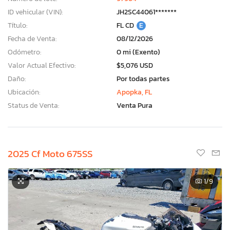
ID vehicular (VIN):
JH2SC44061*******
Título:
FL CD
E
Fecha de Venta:
08/12/2026
Odómetro:
0 mi (Exento)
Valor Actual Efectivo:
$5,076 USD
Daño:
Por todas partes
Ubicación:
Apopka, FL
Status de Venta:
Venta Pura
2025 Cf Moto 675SS
1
/9