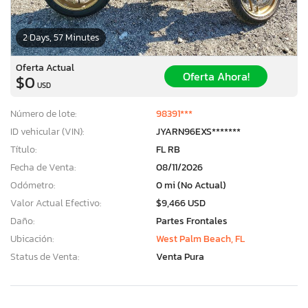
2 Days, 57 Minutes
Oferta Actual
Oferta Ahora!
$0
USD
Número de lote:
98391***
ID vehicular (VIN):
JYARN96EXS*******
Título:
FL RB
Fecha de Venta:
08/11/2026
Odómetro:
0 mi (No Actual)
Valor Actual Efectivo:
$9,466 USD
Daño:
Partes Frontales
Ubicación:
West Palm Beach, FL
Status de Venta:
Venta Pura