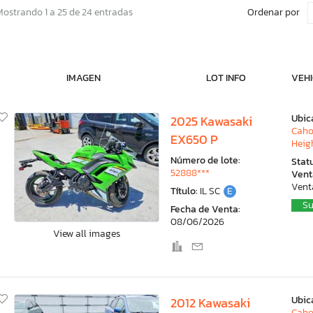
Ordenar por
Mostrando 1 a 25 de 24 entradas
IMAGEN
LOT INFO
VEHI
Ubic
2025 Kawasaki
Caho
EX650 P
Heigh
Número de lote:
Stat
52888***
Vent
Vent
Título:
IL SC
E
Su
Fecha de Venta:
08/06/2026
View all images
Ubic
2012 Kawasaki
Caho