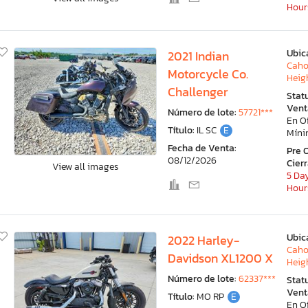
Hour
Ubic
2021 Indian
Caho
Motorcycle Co.
Heigh
Challenger
Stat
Vent
Número de lote:
57721***
En O
Título:
IL SC
E
Mín
Fecha de Venta:
Pre 
08/12/2026
Cier
View all images
5 Day
Hour
Ubic
2022 Harley-
Caho
Davidson XL1200 X
Heigh
Número de lote:
62337***
Stat
Vent
Título:
MO RP
E
En O