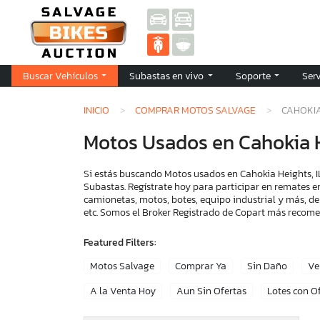
Buscar Vehículos
Subastas en vivo
Soporte
Ser
INICIO
COMPRAR MOTOS SALVAGE
CAHOKIA
Motos Usados en Cahokia H
Si estás buscando Motos usados en Cahokia Heights, IL
Subastas. Regístrate hoy para participar en remates e
camionetas, motos, botes, equipo industrial y más, de
etc. Somos el Broker Registrado de Copart más recom
Featured Filters:
Motos Salvage
Comprar Ya
Sin Daño
Ve
A la Venta Hoy
Aun Sin Ofertas
Lotes con O