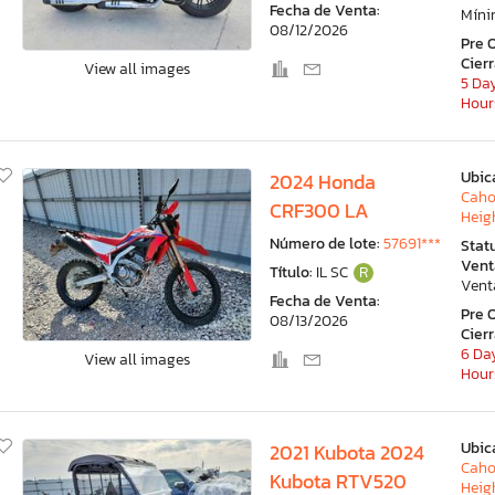
Fecha de Venta:
Mín
08/12/2026
Pre 
Cier
View all images
5 Day
Hour
Ubic
2024 Honda
Caho
CRF300 LA
Heigh
Número de lote:
57691***
Stat
Vent
Título:
IL SC
R
Vent
Fecha de Venta:
Pre 
08/13/2026
Cier
6 Day
View all images
Hour
Ubic
2021 Kubota 2024
Caho
Kubota RTV520
Heigh