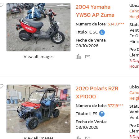
Ubic
2004 Yamaha
Caho
YW50 AP Zuma
Heigh
Número de lote:
53433***
Stat
Vent
Título:
IL SC
E
En O
Fecha de Venta:
Mín
08/10/2026
Pre 
Cier
View all images
3 Day
Hour
Ubic
2020 Polaris RZR
Caho
XP1000
Heigh
Número de lote:
57219***
Stat
Vent
Título:
IL FS
E
Vent
Fecha de Venta:
Pre 
08/10/2026
Cier
3 Day
View all images