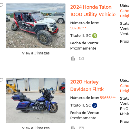
Ubic
2024 Honda Talon
Caho
1000 Utility Vehicle
Heigh
Número de lote:
Stat
58788***
Vent
Vent
Título:
IL SC
R
Pro
Fecha de Venta:
Proximamente
View all images
Ubic
2020 Harley-
Caho
Davidson Flhtk
Heigh
Número de lote:
59655***
Stat
Vent
Título:
IL SC
S
En O
Fecha de Venta:
Mín
Proximamente
Pro
View all images