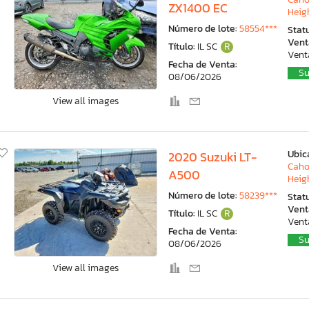
ZX1400 EC
Heigh
Número de lote:
58554***
Stat
Vent
Título:
IL SC
R
Vent
Fecha de Venta:
Su
08/06/2026
View all images
Ubic
2020 Suzuki LT-
Caho
A500
Heigh
Número de lote:
58239***
Stat
Vent
Título:
IL SC
R
Vent
Fecha de Venta:
Su
08/06/2026
View all images