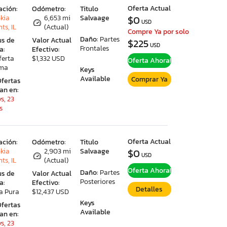
Oferta Actual
ación:
Odómetro:
Titulo
kia
6,653 mi
Salvaage
$0
USD
ts, IL
(Actual)
Compre Ya por solo
Daño:
Partes
us de
Valor Actual
$225
USD
Frontales
a:
Efectivo:
ferta
$1,332 USD
Oferta Ahora!
ima
Keys
Available
Comprar Ya
Ofertas
ran en:
s, 23
s
Oferta Actual
ación:
Odómetro:
Titulo
kia
2,903 mi
Salvaage
$0
USD
ts, IL
(Actual)
Oferta Ahora!
Daño:
Partes
us de
Valor Actual
Posteriores
a:
Efectivo:
Detalles
a Pura
$12,437 USD
Keys
Ofertas
Available
ran en:
s, 23