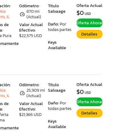
Oferta Actual
ación:
Odómetro:
Titulo
kia
870 mi
Salvaage
$0
USD
ts, IL
(Actual)
Oferta Ahora!
Daño:
Por
us de
Valor Actual
todas partes
a:
Efectivo:
Detalles
a Pura
$22,575 USD
Keys
ximamente
Available
Oferta Actual
ación:
Odómetro:
Titulo
kia
25,909 mi
Salvaage
$0
USD
ts, IL
(Actual)
Oferta Ahora!
Daño:
Por
us de
Valor Actual
todas partes
a:
Efectivo:
Detalles
ferta
$21,366 USD
ima
Keys
Available
ximamente