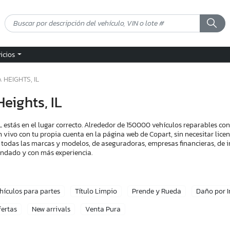
vicios
 HEIGHTS, IL
eights, IL
 estás en el lugar correcto. Alrededor de 150000 vehículos reparables c
n vivo con tu propia cuenta en la página web de Copart, sin necesitar lic
 todas las marcas y modelos, de aseguradoras, empresas financieras, de i
endado y con más experiencia.
hículos para partes
Título Limpio
Prende y Rueda
Daño por 
fertas
New arrivals
Venta Pura