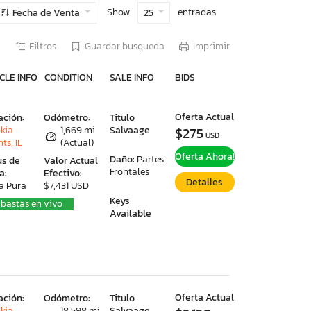
Show
entradas
Fecha de Venta
25
Filtros
Guardar busqueda
Imprimir
CLE INFO
CONDITION
SALE INFO
BIDS
Oferta Actual
ación:
Odómetro:
Titulo
kia
1,669 mi
Salvaage
$275
USD
ts, IL
(Actual)
Oferta Ahora!
Daño:
Partes
us de
Valor Actual
Frontales
a:
Efectivo:
Detalles
a Pura
$7,431 USD
Keys
bastas en vivo
Available
Oferta Actual
ación:
Odómetro:
Titulo
kia
18,598 mi
Salvaage