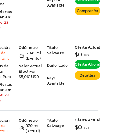
ima
Available
Comprar Ya
Ofertas
ran en:
s, 23
s
Oferta Actual
ación:
Odómetro:
Titulo
kia
5,345 mi
Salvaage
$0
USD
ts, IL
(Exento)
Oferta Ahora!
Daño:
Lado
us de
Valor Actual
a:
Efectivo:
Detalles
a Pura
$5,061 USD
Keys
Available
Ofertas
ran en:
s, 23
s
Oferta Actual
ación:
Odómetro:
Titulo
kia
370 mi
Salvaage
$0
USD
ts, IL
(Actual)