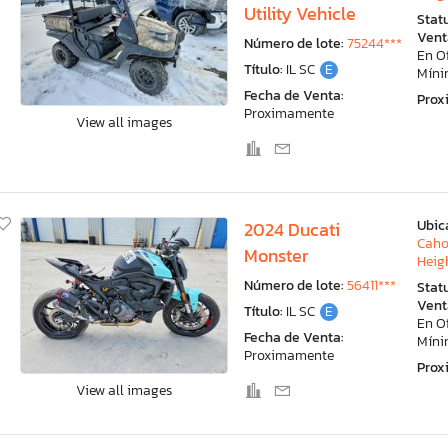
Utility Vehicle
Stat
Vent
Número de lote:
75244***
En O
Título:
IL SC
E
Mín
Fecha de Venta:
Pro
Proximamente
View all images
Ubic
2024 Ducati
Caho
Monster
Heigh
Número de lote:
56411***
Stat
Vent
Título:
IL SC
E
En O
Fecha de Venta:
Mín
Proximamente
Pro
View all images