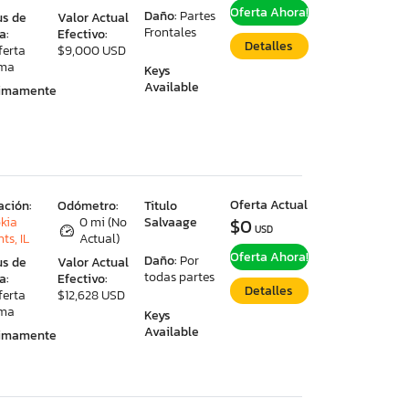
Oferta Ahora!
Daño:
Partes
us de
Valor Actual
Frontales
a:
Efectivo:
Detalles
ferta
$9,000 USD
ima
Keys
Available
ximamente
Oferta Actual
ación:
Odómetro:
Titulo
kia
0 mi (No
Salvaage
$0
USD
ts, IL
Actual)
Oferta Ahora!
Daño:
Por
us de
Valor Actual
todas partes
a:
Efectivo:
Detalles
ferta
$12,628 USD
ima
Keys
Available
ximamente