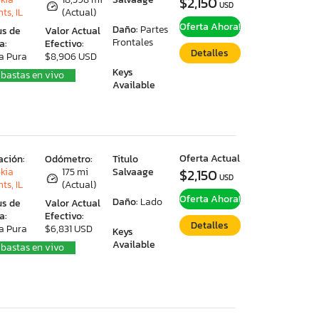
$2,150
USD
ts, IL
(Actual)
Oferta Ahora!
Daño:
Partes
us de
Valor Actual
Frontales
a:
Efectivo:
Detalles
a Pura
$8,906 USD
Keys
bastas en vivo
Available
Oferta Actual
ación:
Odómetro:
Titulo
kia
175 mi
Salvaage
$2,150
USD
ts, IL
(Actual)
Oferta Ahora!
Daño:
Lado
us de
Valor Actual
a:
Efectivo:
Detalles
a Pura
$6,831 USD
Keys
Available
bastas en vivo