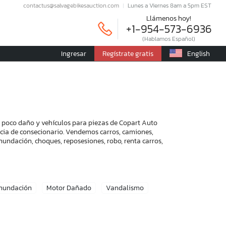
contactus@salvagebikesauction.com
Lunes a Viernes 8am a 5pm EST
Llámenos hoy!
+1-954-573-6936
(Hablamos Español)
Ingresar
Regístrate gratis
English
on poco daño y vehículos para piezas de Copart Auto
encia de consecionario. Vendemos carros, camiones,
nundación, choques, reposesiones, robo, renta carros,
Inundación
Motor Dañado
Vandalismo