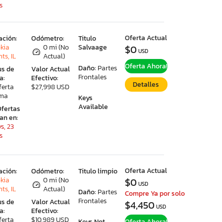
s
Oferta Actual
ación:
Odómetro:
Titulo
kia
0 mi (No
Salvaage
$0
USD
ts, IL
Actual)
Oferta Ahora!
Daño:
Partes
us de
Valor Actual
Frontales
a:
Efectivo:
Detalles
ferta
$27,998 USD
ima
Keys
Available
Ofertas
ran en:
s, 23
s
Oferta Actual
ación:
Odómetro:
Titulo limpio
kia
0 mi (No
$0
USD
ts, IL
Actual)
Daño:
Partes
Compre Ya por solo
Frontales
us de
Valor Actual
$4,450
USD
a:
Efectivo:
ferta
$10,989 USD
Keys Not
Oferta Ahora!