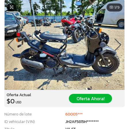
1
/9
Oferta Actual
Oferta Ahora!
$0
USD
Número de lote:
60005***
ID vehicular (VIN):
JH2AF5815H*******