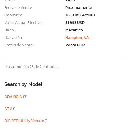
Título:
VA ST
Fecha de Venta:
Proximamente
Odómetro:
1,679 mi (Actual)
Valor Actual Efectivo:
$1,993 USD
Daño:
Mecánico
Ubicación:
Hampton, VA
Status de Venta:
Venta Pura
Mostrando 1 a 25 de 2 entradas
Search by Model
ADV160 A
(3)
ATV
(1)
BIG RED Utility Vehicle
(1)