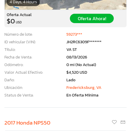
4 Days, 4 Hours
Oferta Actual
Oferta Ahora!
$0
USD
Número de lote:
59273***
ID vehicular (VIN):
JH2RC6309F*******
Título:
VA ST
Fecha de Venta:
08/13/2026
Odómetro:
0 mi (No Actual)
Valor Actual Efectivo:
$4,520 USD
Daño:
Lado
Ubicación:
Fredericksburg, VA
Status de Venta:
En Oferta Mínima
2017 Honda NPS50