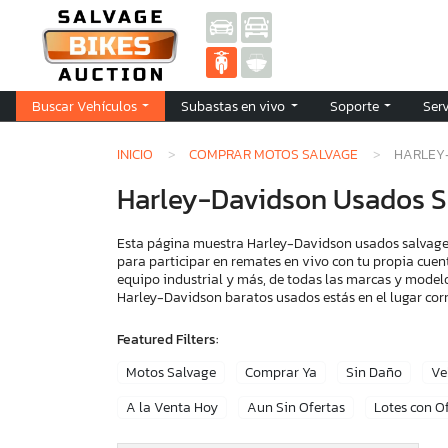
Buscar Vehículos
Subastas en vivo
Soporte
Ser
INICIO
COMPRAR MOTOS SALVAGE
HARLEY
Harley-Davidson Usados S
Esta página muestra Harley-Davidson usados salvage.
para participar en remates en vivo con tu propia cuen
equipo industrial y más, de todas las marcas y modelo
Harley-Davidson baratos usados estás en el lugar cor
Featured Filters:
Motos Salvage
Comprar Ya
Sin Daño
Ve
A la Venta Hoy
Aun Sin Ofertas
Lotes con O