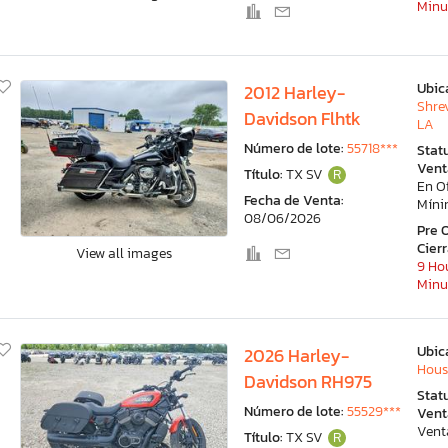
Minu
Ubic
2012 Harley-
Shre
Davidson Flhtk
LA
Número de lote:
55718***
Stat
Vent
Título:
TX SV
R
En O
Fecha de Venta:
Mín
08/06/2026
Pre 
Cier
View all images
9 Hou
Minu
Ubic
2026 Harley-
Hous
Davidson RH975
Stat
Número de lote:
55529***
Vent
Vent
Título:
TX SV
R