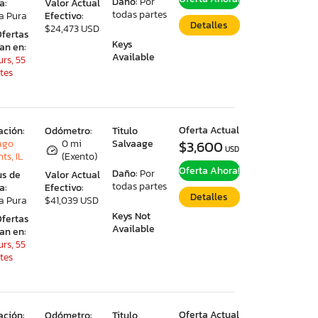
Daño:
Por
a:
Valor Actual
todas partes
a Pura
Efectivo:
Detalles
$24,473 USD
Ofertas
Keys
ran en:
Available
rs, 55
tes
Oferta Actual
ación:
Odómetro:
Titulo
ago
0 mi
Salvaage
$3,600
USD
ts, IL
(Exento)
Oferta Ahora!
Daño:
Por
us de
Valor Actual
todas partes
a:
Efectivo:
Detalles
a Pura
$41,039 USD
Keys Not
Ofertas
Available
ran en:
rs, 55
tes
Oferta Actual
ación:
Odómetro:
Titulo