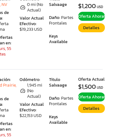
, NV
0 mi (No
Salvaage
$1,200
USD
Actual)
us de
Oferta Ahora!
Daño:
Partes
a:
Valor Actual
Frontales
ferta
Efectivo:
Detalles
ima
$19,233 USD
Keys
Ofertas
Available
ran en:
urs, 55
tes
Oferta Actual
ación:
Odómetro:
Titulo
 Prairie,
1,945 mi
Salvaage
$1,500
USD
(No
Actual)
Oferta Ahora!
Daño:
Partes
us de
Frontales
a:
Valor Actual
Detalles
ferta
Efectivo:
ima
$22,153 USD
Keys
Available
Ofertas
ran en:
rs, 55