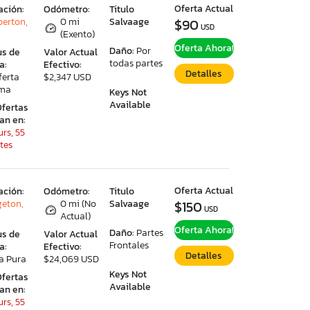
Oferta Actual
ación:
Odómetro:
Titulo
erton,
0 mi
Salvaage
$90
USD
(Exento)
Oferta Ahora!
Daño:
Por
us de
Valor Actual
todas partes
a:
Efectivo:
Detalles
ferta
$2,347 USD
ima
Keys Not
Available
Ofertas
ran en:
rs, 55
tes
Oferta Actual
ación:
Odómetro:
Titulo
geton,
0 mi (No
Salvaage
$150
USD
Actual)
Oferta Ahora!
Daño:
Partes
us de
Valor Actual
Frontales
a:
Efectivo:
Detalles
a Pura
$24,069 USD
Keys Not
Ofertas
Available
ran en:
rs, 55