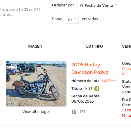
Ordenar por
Fecha de Venta
Mostrando 1 a 25 de 577
entradas
Show
entradas
25
IMAGEN
LOT INFO
VEHI
Ubic
2005 Harley-
Ceda
Davidson Fxdwg
IA
Número de lote:
54271***
Stat
Vent
Título:
IA ST
R
Vent
Fecha de Venta:
Pre 
08/06/2026
Cier
9 Hou
View all images
Minu