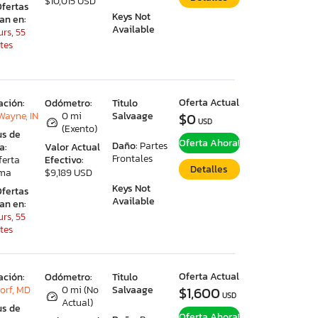
$10,015 USD
Ofertas
Keys Not
ran en:
Available
rs, 55
tes
Oferta Actual
ación:
Odómetro:
Titulo
Wayne, IN
0 mi
Salvaage
$0
USD
(Exento)
us de
Oferta Ahora!
Daño:
Partes
a:
Valor Actual
Frontales
ferta
Efectivo:
Detalles
ima
$9,189 USD
Keys Not
Ofertas
Available
ran en:
rs, 55
tes
Oferta Actual
ación:
Odómetro:
Titulo
orf, MD
0 mi (No
Salvaage
$1,600
USD
Actual)
us de
Oferta Ahora!