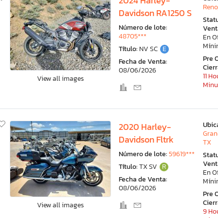
2024 Harley-
Reno
Davidson RA1250 S
Stat
Número de lote:
Vent
48705***
En O
Mín
Título:
NV SC
E
Pre 
Fecha de Venta:
Cier
08/06/2026
11 Ho
View all images
Minu
Ubic
2020 Harley-
Grand
Davidson Fltrk
TX
Número de lote:
59619***
Stat
Vent
Título:
TX SV
R
En O
Fecha de Venta:
Mín
08/06/2026
Pre 
Cier
View all images
9 Hou