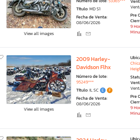
Número de lote:
53365***
Vent
Vent
Título:
MD S1
Pre 
Fecha de Venta:
Cier
08/06/2026
9 Hou
Minu
View all images
Ubic
2009 Harley-
Chic
Davidson Flhx
Heigh
Número de lote:
Stat
95249***
Vent
Vent
Título:
IL SC
E
F
Pre 
Fecha de Venta:
Cier
08/06/2026
9 Hou
View all images
Minu
Ubic