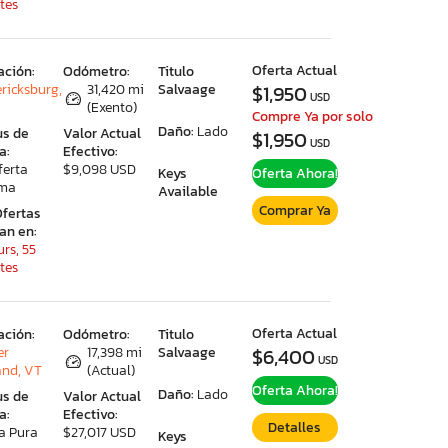
tes
Oferta Actual
ación:
Odómetro:
Titulo
ericksburg,
31,420 mi
Salvaage
$1,950
USD
(Exento)
Compre Ya por solo
Daño:
Lado
us de
Valor Actual
$1,950
USD
a:
Efectivo:
ferta
$9,098 USD
Keys
Oferta Ahora!
ima
Available
Comprar Ya
Ofertas
ran en:
rs, 55
tes
Oferta Actual
ación:
Odómetro:
Titulo
er
17,398 mi
Salvaage
$6,400
USD
and, VT
(Actual)
Oferta Ahora!
Daño:
Lado
us de
Valor Actual
a:
Efectivo:
Detalles
a Pura
$27,017 USD
Keys