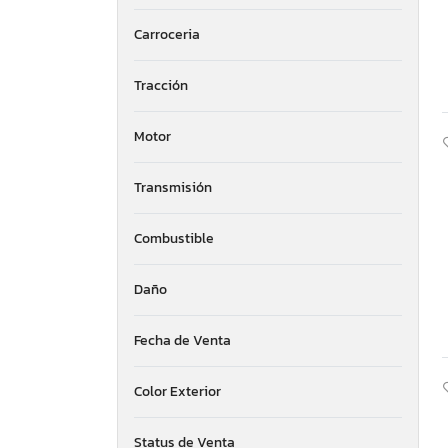
Golf2
Guangzhou Panyu Huanan Mo
Carroceria
HDK
Hammerhead
Tracción
Harley-Davidson
Hisun
Motor
Hond
Honda
Transmisión
Husqvarna
Huzhou
Indian
Combustible
Indian Motorcycle Co.
Ineo
Daño
Italica
Jiangsu
Fecha de Venta
Jnho
John Deere
Color Exterior
Johndeere
KTM
Status de Venta
Kawasaki