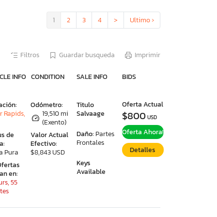
1
2
3
4
>
Ultimo ›
Filtros
Guardar busqueda
Imprimir
CLE INFO
CONDITION
SALE INFO
BIDS
Oferta Actual
ación:
Odómetro:
Titulo
r Rapids,
19,510 mi
Salvaage
$800
USD
(Exento)
Oferta Ahora!
Daño:
Partes
us de
Valor Actual
Frontales
a:
Efectivo:
Detalles
a Pura
$8,843 USD
Keys
Ofertas
Available
ran en:
rs, 55
tes