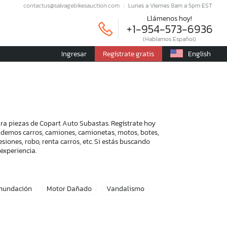
contactus@salvagebikesauction.com
Lunes a Viernes 8am a 5pm EST
Llámenos hoy!
+1-954-573-6936
(Hablamos Español)
Ingresar
Regístrate gratis
English
ra piezas de Copart Auto Subastas. Regístrate hoy
endemos carros, camiones, camionetas, motos, botes,
iones, robo, renta carros, etc. Si estás buscando
experiencia.
Inundación
Motor Dañado
Vandalismo