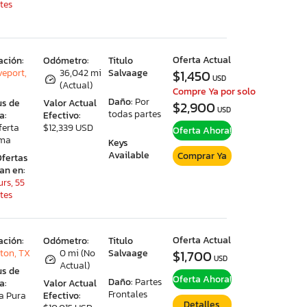
tes
Oferta Actual
ación:
Odómetro:
Titulo
veport,
36,042 mi
Salvaage
$1,450
USD
(Actual)
Compre Ya por solo
Daño:
Por
us de
Valor Actual
$2,900
USD
todas partes
a:
Efectivo:
ferta
$12,339 USD
Oferta Ahora!
ima
Keys
Available
Comprar Ya
Ofertas
ran en:
rs, 55
tes
Oferta Actual
ación:
Odómetro:
Titulo
ton, TX
0 mi (No
Salvaage
$1,700
USD
Actual)
us de
Oferta Ahora!
Daño:
Partes
a:
Valor Actual
Frontales
a Pura
Efectivo:
Detalles