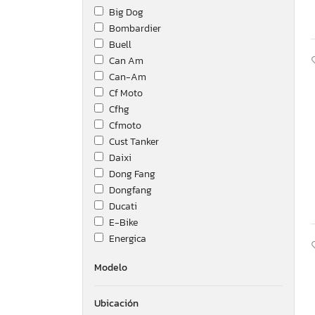
Big Dog
Bombardier
Buell
Can Am
Can-Am
Cf Moto
Cfhg
Cfmoto
Cust Tanker
Daixi
Dong Fang
Dongfang
Ducati
E-Bike
Energica
Ezgo
Modelo
Forest River, Inc.
Genuine Scooter Co.
Ubicación
Golf