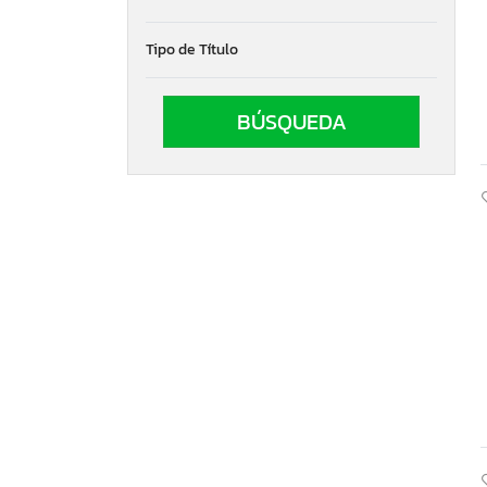
Kubota
Kymco Usa Inc
Tipo de Título
Kzco
Livewire
M. V. Agusta
Massey Ferguson
Moto Guzzi
Other
Other Automobile
Other Motorcycle
Other Motorcycles
Other Snow Mobile
Piaggio
Polari
Polaris
Pols
Royal Enfield
Royal Enfield Motors
SYM