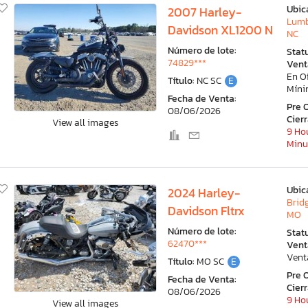
Ubic
2007 Harley-
Lumb
Davidson XL1200 N
NC
Número de lote:
Stat
74829***
Vent
En O
Título:
NC SC
E
Mín
Fecha de Venta:
Pre 
08/06/2026
Cier
View all images
9 Hou
Minu
Ubic
2024 Harley-
Brid
Davidson Fltrx
MO
Número de lote:
Stat
62470***
Vent
Vent
Título:
MO SC
E
Pre 
Fecha de Venta:
Cier
08/06/2026
9 Hou
View all images