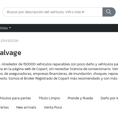
vicios
-DAVIDSON
alvage
 Alrededor de 150000 vehículos reparables con poco daño y vehículos pa
ta en la página web de Copart, sin necesitar licencia de consecionario. V
s, de aseguradoras, empresas financieras, de inundación, choques, reposes
recto. Somos el Broker Registrado de Copart más recomendado y con más 
hículos para partes
Título Limpio
Prende y Rueda
Daño por 
fertas
New arrivals
Venta Pura