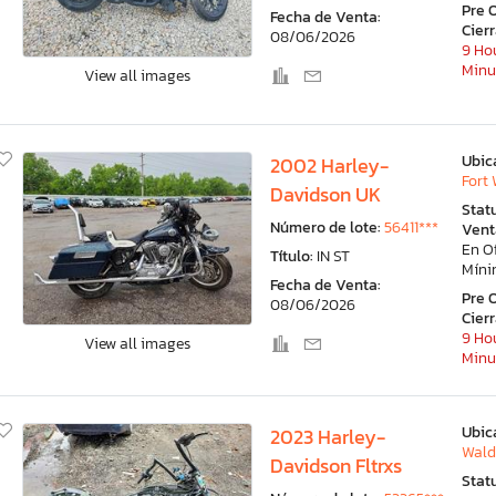
Pre 
Fecha de Venta:
Cier
08/06/2026
9 Hou
Minu
View all images
Ubic
2002 Harley-
Fort 
Davidson UK
Stat
Número de lote:
56411***
Vent
En O
Título:
IN ST
Mín
Fecha de Venta:
Pre 
08/06/2026
Cier
9 Hou
View all images
Minu
Ubic
2023 Harley-
Wald
Davidson Fltrxs
Stat