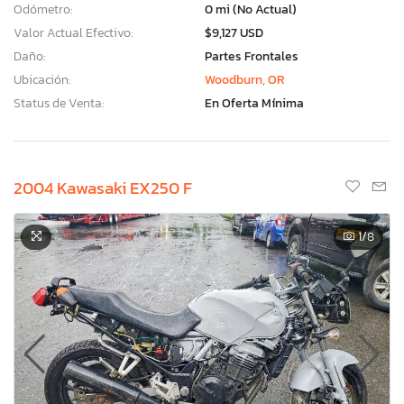
Odómetro:
0 mi (No Actual)
Valor Actual Efectivo:
$9,127 USD
Daño:
Partes Frontales
Ubicación:
Woodburn, OR
Status de Venta:
En Oferta Mínima
2004 Kawasaki EX250 F
1
/8