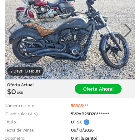
2 Days, 19 Hours
Oferta Actual
Oferta Ahora!
$0
USD
Número de lote:
58885***
ID vehicular (VIN):
5VPAB26D28*******
Título:
UT SC
E
Fecha de Venta:
08/10/2026
Odómetro:
0 mi (Exento)