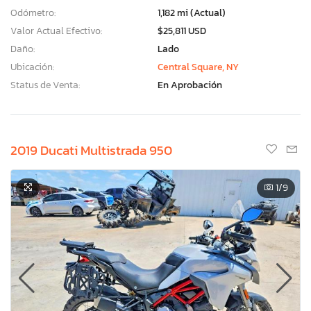
Odómetro:
1,182 mi (Actual)
Valor Actual Efectivo:
$25,811 USD
Daño:
Lado
Ubicación:
Central Square, NY
Status de Venta:
En Aprobación
2019 Ducati Multistrada 950
1
/9