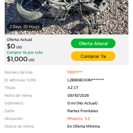
2 Days, 20 Hours
Oferta Actual
Oferta Ahora!
$0
USD
Compre Ya por solo
Comprar Ya
$1,000
USD
Número de lote:
59971***
ID vehicular (VIN):
L2BB6BCH3N*******
Título:
AZ CT
Fecha de Venta:
08/10/2026
Odómetro:
0 mi (No Actual)
Daño:
Partes Frontales
Ubicación:
Phoenix, AZ
Status de Venta:
En Oferta Mínima