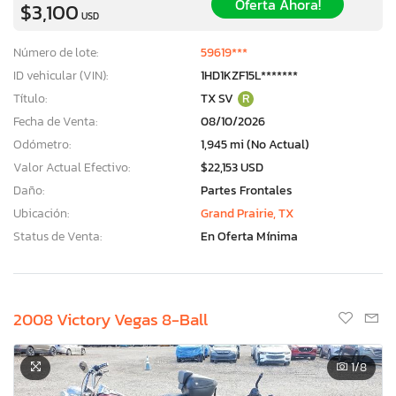
Oferta Ahora!
$3,100
USD
Número de lote:
59619***
ID vehicular (VIN):
1HD1KZF15L*******
Título:
TX SV
R
Fecha de Venta:
08/10/2026
Odómetro:
1,945 mi (No Actual)
Valor Actual Efectivo:
$22,153 USD
Daño:
Partes Frontales
Ubicación:
Grand Prairie, TX
Status de Venta:
En Oferta Mínima
2008 Victory Vegas 8-Ball
1
/8