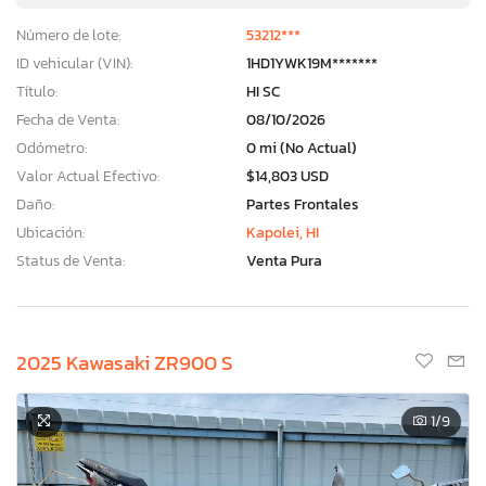
Número de lote:
53212***
ID vehicular (VIN):
1HD1YWK19M*******
Título:
HI SC
Fecha de Venta:
08/10/2026
Odómetro:
0 mi (No Actual)
Valor Actual Efectivo:
$14,803 USD
Daño:
Partes Frontales
Ubicación:
Kapolei, HI
Status de Venta:
Venta Pura
2025 Kawasaki ZR900 S
1
/9