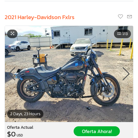
2021 Harley-Davidson Fxlrs
1
/8
2 Days, 23 Hours
Oferta Actual
Oferta Ahora!
$0
USD