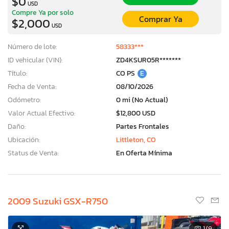
$0
USD
Compre Ya por solo
Comprar Ya
$2,000
USD
Número de lote:
58333***
ID vehicular (VIN):
ZD4KSUR05R*******
Título:
CO PS
E
Fecha de Venta:
08/10/2026
Odómetro:
0 mi (No Actual)
Valor Actual Efectivo:
$12,800 USD
Daño:
Partes Frontales
Ubicación:
Littleton, CO
Status de Venta:
En Oferta Mínima
2009 Suzuki GSX-R750
1
/9