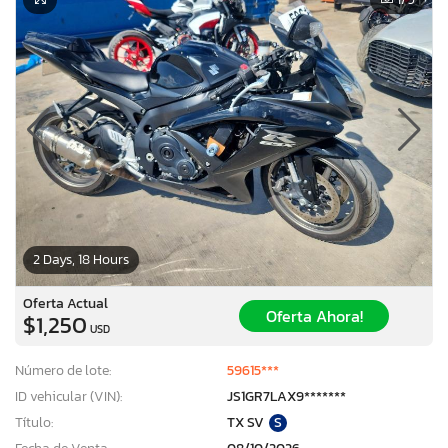
2 Days, 18 Hours
Oferta Actual
Oferta Ahora!
$1,250
USD
Número de lote:
59615***
ID vehicular (VIN):
JS1GR7LAX9*******
Título:
TX SV
S