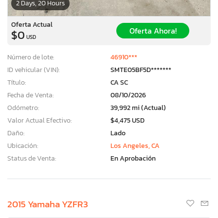
2 Days, 20 Hours
Oferta Actual
Oferta Ahora!
$0
USD
Número de lote:
46910***
ID vehicular (VIN):
SMTE05BF5D*******
Título:
CA SC
Fecha de Venta:
08/10/2026
Odómetro:
39,992 mi (Actual)
Valor Actual Efectivo:
$4,475 USD
Daño:
Lado
Ubicación:
Los Angeles, CA
Status de Venta:
En Aprobación
2015 Yamaha YZFR3