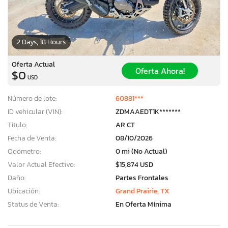
2 Days, 18 Hours
Oferta Actual
Oferta Ahora!
$0
USD
Número de lote:
60881***
ID vehicular (VIN):
ZDMAAEDT1K*******
Título:
AR CT
Fecha de Venta:
08/10/2026
Odómetro:
0 mi (No Actual)
Valor Actual Efectivo:
$15,874 USD
Daño:
Partes Frontales
Ubicación:
Grand Prairie, TX
Status de Venta:
En Oferta Mínima