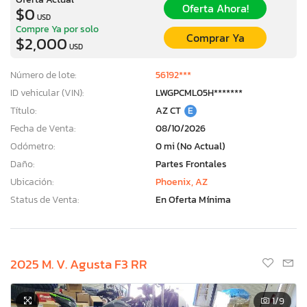
Oferta Ahora!
$0
USD
Compre Ya por solo
Comprar Ya
$2,000
USD
Número de lote:
56192***
ID vehicular (VIN):
LWGPCML05H*******
Título:
AZ CT
E
Fecha de Venta:
08/10/2026
Odómetro:
0 mi (No Actual)
Daño:
Partes Frontales
Ubicación:
Phoenix, AZ
Status de Venta:
En Oferta Mínima
2025 M. V. Agusta F3 RR
1
/9