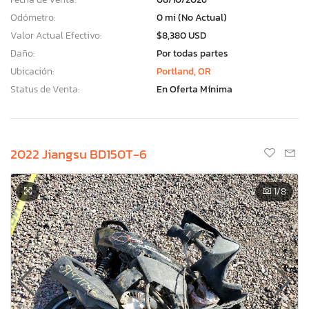
Odómetro:
0 mi (No Actual)
Valor Actual Efectivo:
$8,380 USD
Daño:
Por todas partes
Ubicación:
Portland, OR
Status de Venta:
En Oferta Mínima
2022 Jiangsu BD150T-6
1
/8