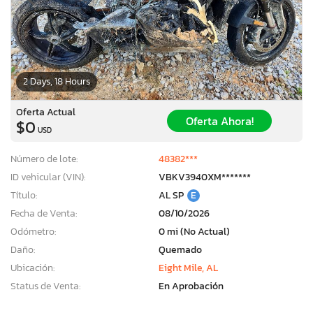
2 Days, 18 Hours
Oferta Actual
Oferta Ahora!
$0
USD
Número de lote:
48382***
ID vehicular (VIN):
VBKV3940XM*******
Título:
AL SP
E
Fecha de Venta:
08/10/2026
Odómetro:
0 mi (No Actual)
Daño:
Quemado
Ubicación:
Eight Mile, AL
Status de Venta:
En Aprobación