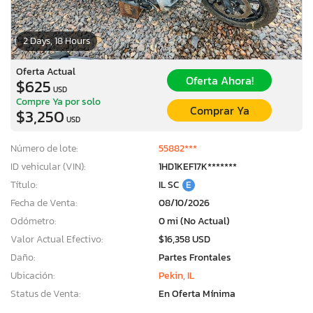
2 Days, 18 Hours
Oferta Actual
Oferta Ahora!
$625
USD
Compre Ya por solo
Comprar Ya
$3,250
USD
Número de lote:
55882***
ID vehicular (VIN):
1HD1KEF17K*******
Título:
IL SC
E
Fecha de Venta:
08/10/2026
Odómetro:
0 mi (No Actual)
Valor Actual Efectivo:
$16,358 USD
Daño:
Partes Frontales
Ubicación:
Pekin, IL
Status de Venta:
En Oferta Mínima