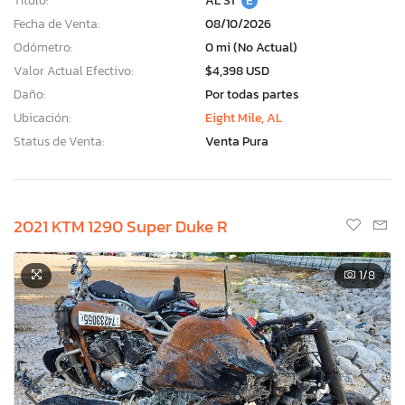
Título:
AL ST
E
Fecha de Venta:
08/10/2026
Odómetro:
0 mi (No Actual)
Valor Actual Efectivo:
$4,398 USD
Daño:
Por todas partes
Ubicación:
Eight Mile, AL
Status de Venta:
Venta Pura
2021 KTM 1290 Super Duke R
1
/8