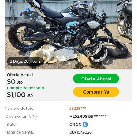
2 Days, 20 Hours
Oferta Actual
Oferta Ahora!
$0
USD
Compre Ya por solo
Comprar Ya
$1,100
USD
Número de lote:
53229***
ID vehicular (VIN):
ML5ZRDS15S*******
Título:
OR SC
E
Fecha de Venta:
08/10/2026