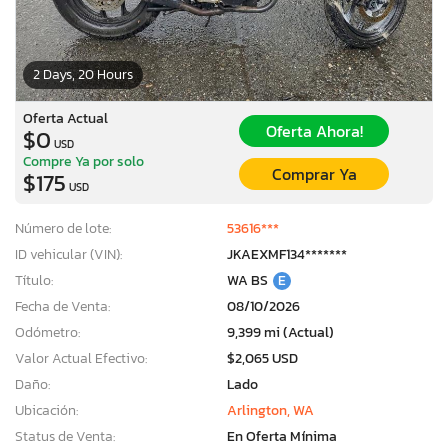
2 Days, 20 Hours
Oferta Actual
Oferta Ahora!
$0
USD
Compre Ya por solo
Comprar Ya
$175
USD
Número de lote:
53616***
ID vehicular (VIN):
JKAEXMF134*******
Título:
WA BS
E
Fecha de Venta:
08/10/2026
Odómetro:
9,399 mi (Actual)
Valor Actual Efectivo:
$2,065 USD
Daño:
Lado
Ubicación:
Arlington, WA
Status de Venta:
En Oferta Mínima