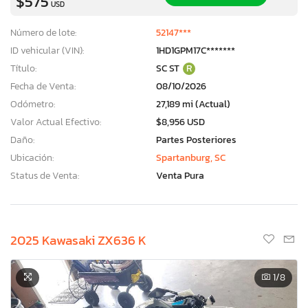
$575
USD
Número de lote:
52147***
ID vehicular (VIN):
1HD1GPM17C*******
Título:
SC ST
R
Fecha de Venta:
08/10/2026
Odómetro:
27,189 mi (Actual)
Valor Actual Efectivo:
$8,956 USD
Daño:
Partes Posteriores
Ubicación:
Spartanburg, SC
Status de Venta:
Venta Pura
2025 Kawasaki ZX636 K
1
/8