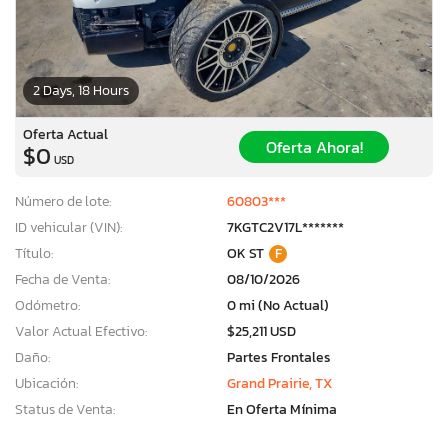
2 Days, 18 Hours
Oferta Actual
Oferta Ahora!
$0
USD
Número de lote:
60803***
ID vehicular (VIN):
7KGTC2V17L*******
Título:
OK ST
F
Fecha de Venta:
08/10/2026
Odómetro:
0 mi (No Actual)
Valor Actual Efectivo:
$25,211 USD
Daño:
Partes Frontales
Ubicación:
Grand Prairie, TX
Status de Venta:
En Oferta Mínima