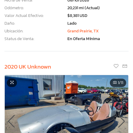
Fecha de Venta:
08/10/2026
Odómetro:
20,231 mi (Actual)
Valor Actual Efectivo:
$8,381 USD
Daño:
Lado
Ubicación:
Grand Prairie, TX
Status de Venta:
En Oferta Mínima
2020 UK Unknown
1
/11