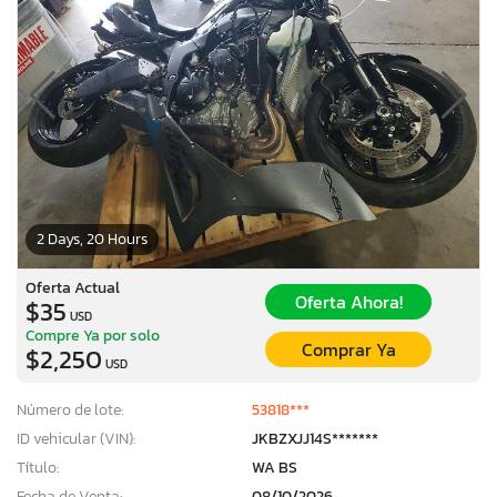
2 Days, 20 Hours
Oferta Actual
Oferta Ahora!
$35
USD
Compre Ya por solo
Comprar Ya
$2,250
USD
Número de lote:
53818***
ID vehicular (VIN):
JKBZXJJ14S*******
Título:
WA BS
Fecha de Venta:
08/10/2026