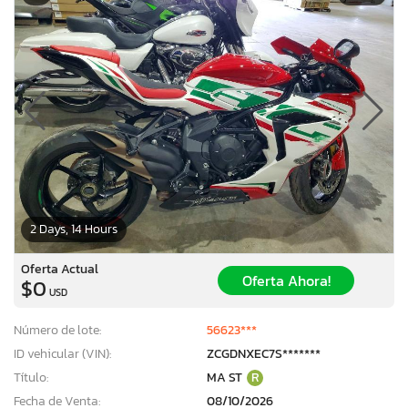
2 Days, 14 Hours
Oferta Actual
Oferta Ahora!
$0
USD
Número de lote:
56623***
ID vehicular (VIN):
ZCGDNXEC7S*******
Título:
MA ST
R
Fecha de Venta:
08/10/2026