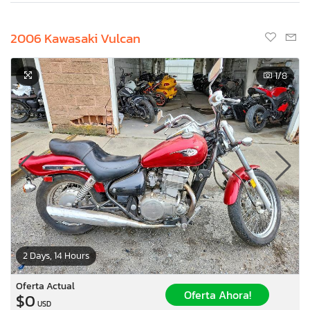
2006 Kawasaki Vulcan
1
/8
2 Days, 14 Hours
×
Oferta Actual
Oferta Ahora!
$0
USD