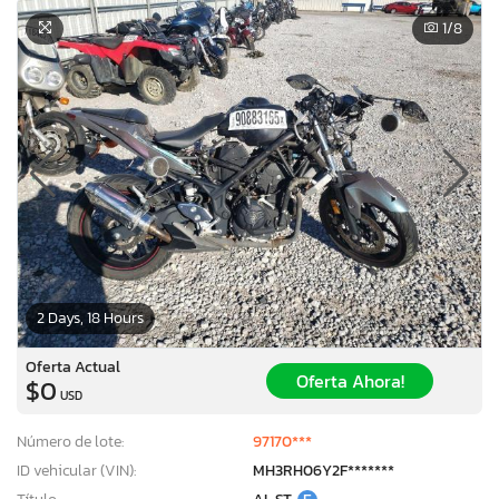
1
/8
2 Days, 18 Hours
Oferta Actual
Oferta Ahora!
$0
USD
Número de lote:
97170***
ID vehicular (VIN):
MH3RH06Y2F*******