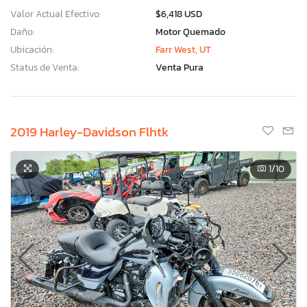
Valor Actual Efectivo:
$6,418 USD
Daño:
Motor Quemado
Ubicación:
Farr West, UT
Status de Venta:
Venta Pura
2019 Harley-Davidson Flhtk
1
/10