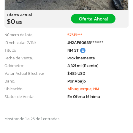
Oferta Actual
Oferta Ahora!
$0
USD
Número de lote:
57519***
ID vehicular (VIN):
JH2AF60685*******
Título:
NM ST
E
Fecha de Venta:
Proximamente
Odómetro:
8,321 mi (Exento)
Valor Actual Efectivo:
$485 USD
Daño:
Por Abajo
Ubicación:
Albuquerque, NM
Status de Venta:
En Oferta Mínima
Mostrando 1 a 25 de 1 entradas