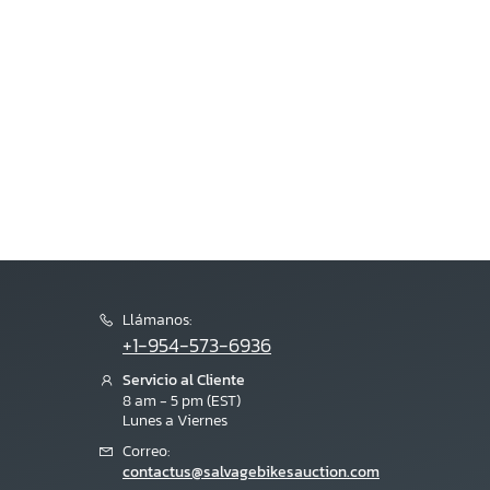
Llámanos:
+1-954-573-6936
Servicio al Cliente
8 am - 5 pm (EST)
Lunes a Viernes
Correo:
contactus@salvagebikesauction.com