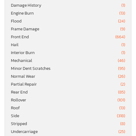
Damage History
(1)
Engine Burn
(13)
Flood
(24)
Frame Damage
(9)
Front End
(664)
Hail
(1)
Interior Burn
(1)
Mechanical
(46)
Minor Dent Scratches
(95)
Normal Wear
(26)
Partial Repair
(2)
Rear End
(85)
Rollover
(101)
Roof
(13)
Side
(318)
Stripped
(8)
Undercarriage
(25)