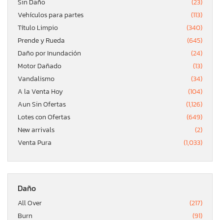
Sin Daño
(23)
Vehículos para partes
(113)
Título Limpio
(340)
Prende y Rueda
(645)
Daño por Inundación
(24)
Motor Dañado
(13)
Vandalismo
(34)
A la Venta Hoy
(104)
Aun Sin Ofertas
(1,126)
Lotes con Ofertas
(649)
New arrivals
(2)
Venta Pura
(1,033)
Daño
All Over
(217)
Burn
(91)