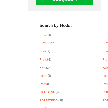
Search by Model
FL
(223)
Flh
Flhtk Elec
(3)
Flh
Flsb
(2)
Fls
Fltrk
(4)
Flt
FX
(32)
Fx
Fxdrs
(1)
Fxd
Fxlrs
(8)
Fxl
RA1250 SE
(1)
RH1
SPRTSTR120
(31)
SP