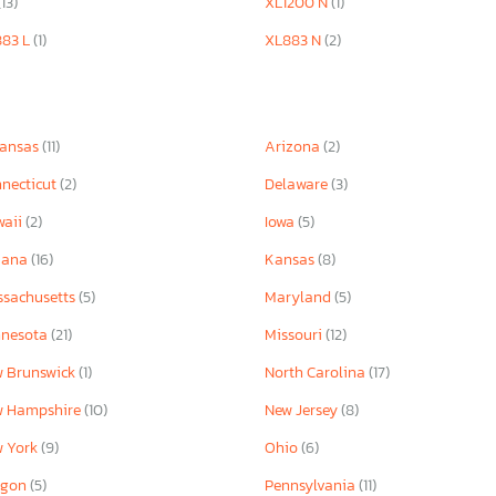
(13)
XL1200 N
(1)
883 L
(1)
XL883 N
(2)
kansas
(11)
Arizona
(2)
necticut
(2)
Delaware
(3)
waii
(2)
Iowa
(5)
iana
(16)
Kansas
(8)
sachusetts
(5)
Maryland
(5)
nnesota
(21)
Missouri
(12)
 Brunswick
(1)
North Carolina
(17)
w Hampshire
(10)
New Jersey
(8)
w York
(9)
Ohio
(6)
egon
(5)
Pennsylvania
(11)