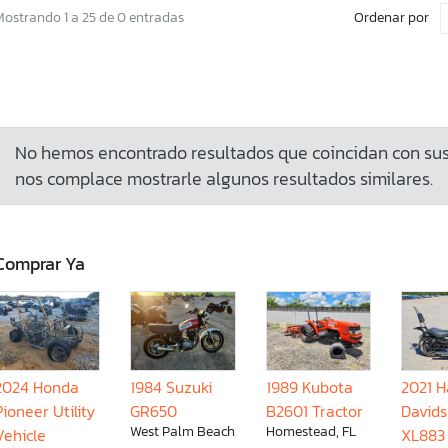
Ordenar por
Mostrando 1 a 25 de 0 entradas
No hemos encontrado resultados que coincidan con sus 
nos complace mostrarle algunos resultados similares.
Comprar Ya
2024 Honda
1984 Suzuki
1989 Kubota
2021 H
Pioneer Utility
GR650
B2601 Tractor
David
West Palm Beach, FL
Homestead, FL
Vehicle
XL883