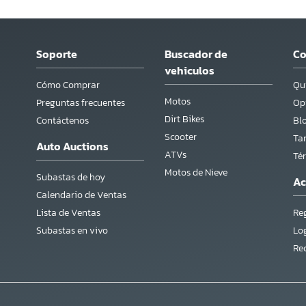
Soporte
Buscador de
C
vehiculos
Cómo Comprar
Qu
Motos
Preguntas frecuentes
Opi
Dirt Bikes
Contáctenos
Bl
Scooter
Tar
Auto Auctions
ATVs
Té
Motos de Nieve
Subastas de hoy
Ac
Calendario de Ventas
Lista de Ventas
Reg
Subastas en vivo
Lo
Re