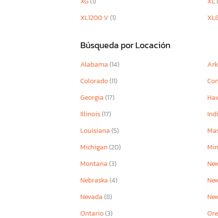
XG
(1)
XL
XL1200 V
(1)
XL
Búsqueda por Locación
Alabama
(14)
Ar
Colorado
(11)
Con
Georgia
(17)
Ha
Illinois
(17)
Ind
Louisiana
(5)
Mas
Michigan
(20)
Mi
Montana
(3)
New
Nebraska
(4)
Ne
Nevada
(8)
Ne
Ontario
(3)
Or