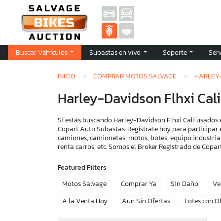
Buscar Vehículos
Subastas en vivo
Soporte
Ser
INICIO
COMPRAR MOTOS SALVAGE
HARLEY
Harley-Davidson Flhxi Cal
Si estás buscando Harley-Davidson Flhxi Cali usados e
Copart Auto Subastas. Regístrate hoy para participar 
camiones, camionetas, motos, botes, equipo industria
renta carros, etc. Somos el Broker Registrado de Cop
Featured Filters:
Motos Salvage
Comprar Ya
Sin Daño
Ve
A la Venta Hoy
Aun Sin Ofertas
Lotes con O