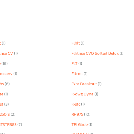
c
(1)
Flhlt
(1)
tnse CV
(1)
Flhtnse CVO Softail Delux
(1)
e
(16)
FLT
(1)
rxseanv
(1)
Fltrxst
(1)
bbs
(6)
Fxbr Breakout
(1)
se
(1)
Fxdwg Dyna
(1)
rst
(3)
Fxstc
(1)
250 S
(2)
RH975
(10)
RTSTR883
(7)
TRI Glide
(1)