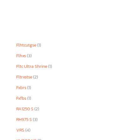
Flhtcutgse
(1)
Flhxs
(3)
Fltc Ultra Shrine
(1)
Fltrxstse
(2)
Fxbrs
(1)
Fxfbs
(1)
RA1250 S
(2)
RH975 S
(3)
VRS
(4)