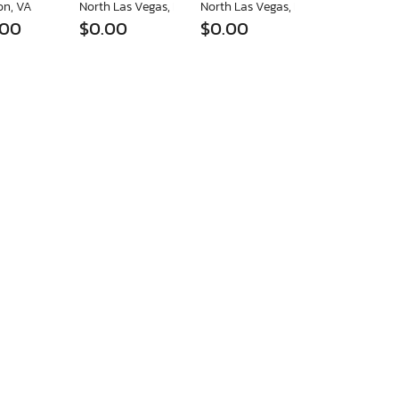
on, VA
North Las Vegas, NV
North Las Vegas, NV
.00
$0.00
$0.00