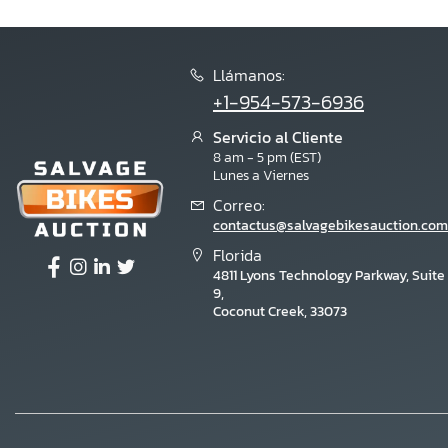
Llámanos:
+1-954-573-6936
Servicio al Cliente
8 am - 5 pm (EST)
Lunes a Viernes
Correo:
contactus@salvagebikesauction.com
Florida
4811 Lyons Technology Parkway, Suite
9,
Coconut Creek, 33073