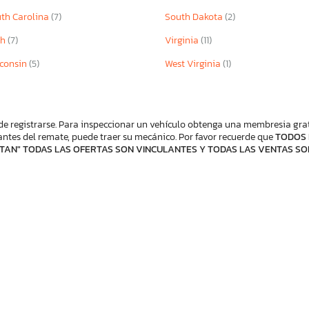
th Carolina
(7)
South Dakota
(2)
ah
(7)
Virginia
(11)
consin
(5)
West Virginia
(1)
de registrarse. Para inspeccionar un vehículo obtenga una membresia gratis
ntes del remate, puede traer su mecánico. Por favor recuerde que
TODOS 
TAN" TODAS LAS OFERTAS SON VINCULANTES Y TODAS LAS VENTAS SO