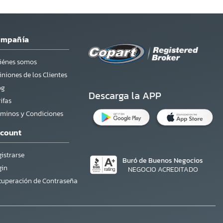
ompañía
iénes somos
niones de los Clientes
og
Descarga la APP
ifas
rminos y Condiciones
count
istrarse
Buró de Buenos Negocios
gin
NEGOCIO ACREDITADO
cuperación de Contraseña