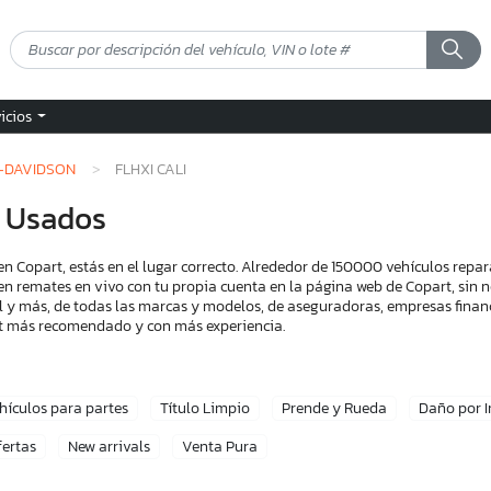
vicios
-DAVIDSON
FLHXI CALI
i Usados
n Copart, estás en el lugar correcto. Alrededor de 150000 vehículos repa
en remates en vivo con tu propia cuenta en la página web de Copart, sin n
l y más, de todas las marcas y modelos, de aseguradoras, empresas financ
art más recomendado y con más experiencia.
hículos para partes
Título Limpio
Prende y Rueda
Daño por 
fertas
New arrivals
Venta Pura