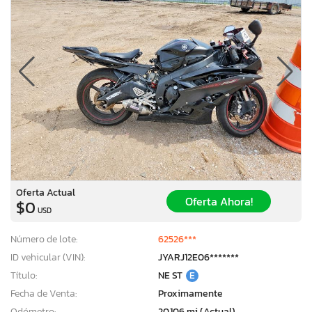
Oferta Actual
Oferta Ahora!
$0
USD
Número de lote:
62526***
ID vehicular (VIN):
JYARJ12E06*******
×
Título:
NE ST
E
Fecha de Venta:
Proximamente
Odómetro:
20,106 mi (Actual)