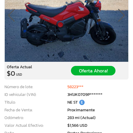
Oferta Actual
Oferta Ahora!
$0
USD
Número de lote:
58223***
ID vehicular (VIN):
3H1JK0709P*******
Título:
NE ST
E
Fecha de Venta:
Proximamente
Odómetro:
283 mi (Actual)
Valor Actual Efectivo:
$1,566 USD