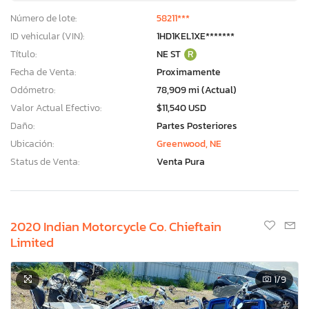
Número de lote:
58211***
ID vehicular (VIN):
1HD1KEL1XE*******
Título:
NE ST
R
Fecha de Venta:
Proximamente
Odómetro:
78,909 mi (Actual)
Valor Actual Efectivo:
$11,540 USD
Daño:
Partes Posteriores
Ubicación:
Greenwood, NE
Status de Venta:
Venta Pura
2020 Indian Motorcycle Co. Chieftain
Limited
1
/9