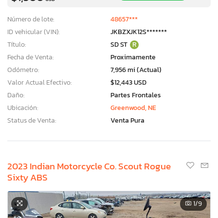
Número de lote:
48657***
ID vehicular (VIN):
JKBZXJK12S*******
Título:
SD ST
R
Fecha de Venta:
Proximamente
Odómetro:
7,956 mi (Actual)
Valor Actual Efectivo:
$12,443 USD
Daño:
Partes Frontales
Ubicación:
Greenwood, NE
Status de Venta:
Venta Pura
2023 Indian Motorcycle Co. Scout Rogue
Sixty ABS
1
/9