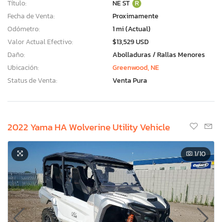
Título:
NE ST
R
Fecha de Venta:
Proximamente
Odómetro:
1 mi (Actual)
Valor Actual Efectivo:
$13,529 USD
Daño:
Abolladuras / Rallas Menores
Ubicación:
Greenwood, NE
Status de Venta:
Venta Pura
2022 Yama HA Wolverine Utility Vehicle
1
/10