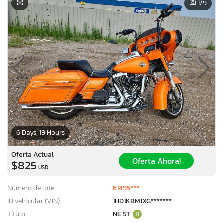
1
/9
6 Days, 19 Hours
Oferta Actual
Oferta Ahora!
$825
USD
Número de lote:
61495***
ID vehicular (VIN):
1HD1KBM1XG*******
Título:
NE ST
R