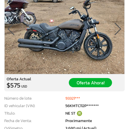
Oferta Actual
Oferta Ahora!
$575
USD
Número de lote:
93321***
ID vehicular (VIN):
56KMTC112P*******
Título:
NE ST
R
Fecha de Venta:
Proximamente
Odómetro:
3,680 mi (Actual)