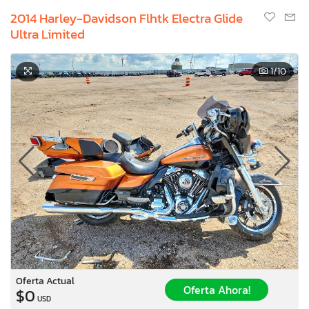
2014 Harley-Davidson Flhtk Electra Glide
Ultra Limited
1
/10
Oferta Actual
Oferta Ahora!
$0
USD