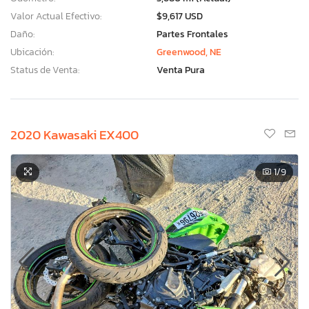
Valor Actual Efectivo:
$9,617 USD
Daño:
Partes Frontales
Ubicación:
Greenwood, NE
Status de Venta:
Venta Pura
2020 Kawasaki EX400
1
/9