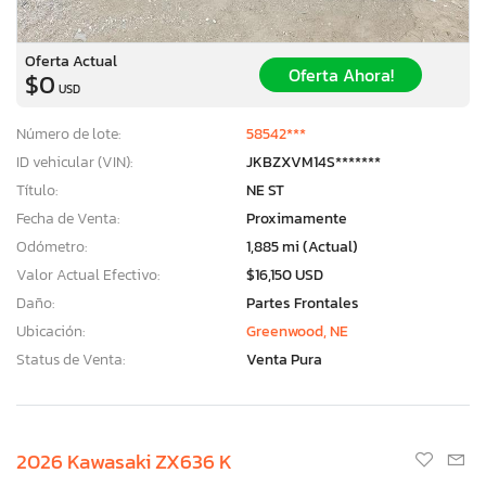
Oferta Actual
Oferta Ahora!
$0
USD
Número de lote:
58542***
ID vehicular (VIN):
JKBZXVM14S*******
Título:
NE ST
Fecha de Venta:
Proximamente
Odómetro:
1,885 mi (Actual)
Valor Actual Efectivo:
$16,150 USD
Daño:
Partes Frontales
Ubicación:
Greenwood, NE
Status de Venta:
Venta Pura
2026 Kawasaki ZX636 K