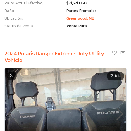
Valor Actual Efectivo:
$21,521 USD
Daño:
Partes Frontales
Ubicación:
Greenwood, NE
Status de Venta:
Venta Pura
2024 Polaris Ranger Extreme Duty Utility
Vehicle
1
/10