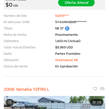
Oferta Ahora!
$0
USD
Número de lote:
62659***
ID vehicular (VIN):
5Y4AMH4E6R*******
Título:
NE ST
E
Fecha de Venta:
Proximamente
Odómetro:
1,403 mi (Actual)
Valor Actual Efectivo:
$8,969 USD
Daño:
Partes Frontales
Ubicación:
Greenwood, NE
Status de Venta:
En Aprobación
2006 Yamaha YZFR6 L
1
/9