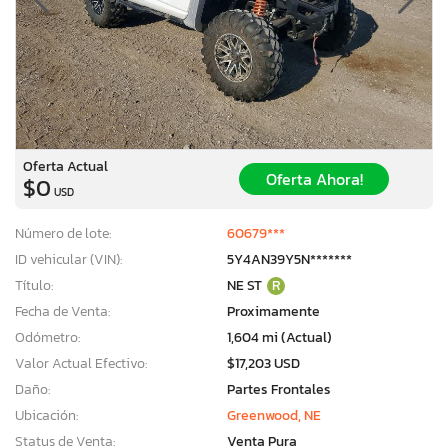
Oferta Actual
Oferta Ahora!
$0
USD
Número de lote:
60679***
ID vehicular (VIN):
5Y4AN39Y5N*******
Título:
NE ST
R
Fecha de Venta:
Proximamente
Odómetro:
1,604 mi (Actual)
Valor Actual Efectivo:
$17,203 USD
Daño:
Partes Frontales
Ubicación:
Greenwood, NE
Status de Venta:
Venta Pura