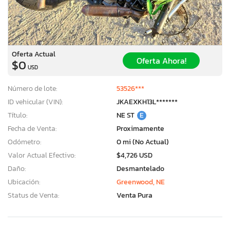
Oferta Actual
Oferta Ahora!
$0
USD
Número de lote:
53526***
ID vehicular (VIN):
JKAEXKH13L*******
Título:
NE ST
E
Fecha de Venta:
Proximamente
Odómetro:
0 mi (No Actual)
Valor Actual Efectivo:
$4,726 USD
Daño:
Desmantelado
Ubicación:
Greenwood, NE
Status de Venta:
Venta Pura