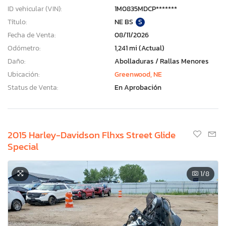
ID vehicular (VIN):
1M0835MDCP*******
Título:
NE BS
S
Fecha de Venta:
08/11/2026
Odómetro:
1,241 mi (Actual)
Daño:
Abolladuras / Rallas Menores
Ubicación:
Greenwood, NE
Status de Venta:
En Aprobación
2015 Harley-Davidson Flhxs Street Glide
Special
1
/8