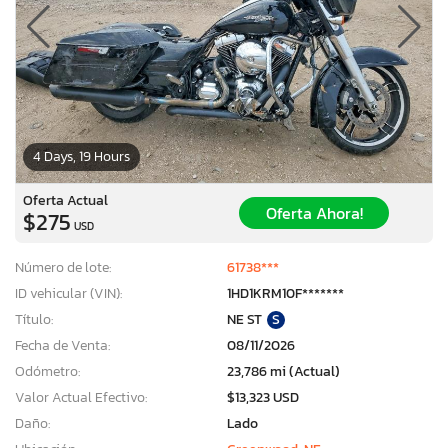
4 Days, 19 Hours
Oferta Actual
Oferta Ahora!
$275
USD
Número de lote:
61738***
ID vehicular (VIN):
1HD1KRM10F*******
Título:
NE ST
S
Fecha de Venta:
08/11/2026
Odómetro:
23,786 mi (Actual)
Valor Actual Efectivo:
$13,323 USD
Daño:
Lado