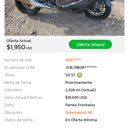
Oferta Actual
Oferta Ahora!
$1,950
USD
Número de lote:
85877***
ID vehicular (VIN):
JS1EJ11B0R*******
Título:
SD ST
R
Fecha de Venta:
Proximamente
Odómetro:
2,928 mi (Actual)
Valor Actual Efectivo:
$18,695 USD
Daño:
Partes Frontales
Ubicación:
Greenwood, NE
Status de Venta:
En Oferta Mínima