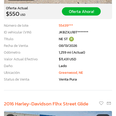
Oferta Actual
Oferta Ahora!
$550
USD
Número de lote:
55439***
ID vehicular (VIN):
JKBZXJJ18T*******
Título:
NE ST
R
Fecha de Venta:
08/13/2026
Odómetro:
1,259 mi (Actual)
Valor Actual Efectivo:
$11,431 USD
Daño:
Lado
Ubicación:
Greenwood, NE
Status de Venta:
Venta Pura
2016 Harley-Davidson Flhx Street Glide