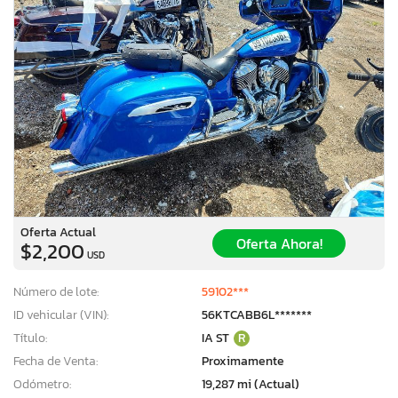
Oferta Actual
Oferta Ahora!
$2,200
USD
Número de lote:
59102***
ID vehicular (VIN):
56KTCABB6L*******
Título:
IA ST
R
Fecha de Venta:
Proximamente
Odómetro:
19,287 mi (Actual)