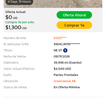
4 Days, 19 Hours
Oferta Actual
Oferta Ahora!
$0
USD
Compre Ya por solo
Comprar Ya
$1,300
USD
Número de lote:
62337***
ID vehicular (VIN):
1HD4CJM113*******
Título:
NE ST
S
Fecha de Venta:
08/11/2026
Odómetro:
39,998 mi (Exento)
Valor Actual Efectivo:
$4,049 USD
Daño:
Partes Frontales
Ubicación:
Greenwood, NE
Status de Venta:
En Oferta Mínima