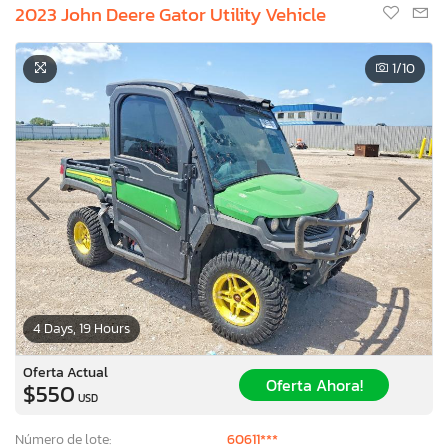
2023 John Deere Gator Utility Vehicle
1
/10
4 Days, 19 Hours
Oferta Actual
Oferta Ahora!
$550
USD
Número de lote:
60611***