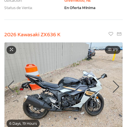
Ubicación:
Greenwood, NE
Status de Venta:
En Oferta Mínima
2026 Kawasaki ZX636 K
1
/9
6 Days, 19 Hours