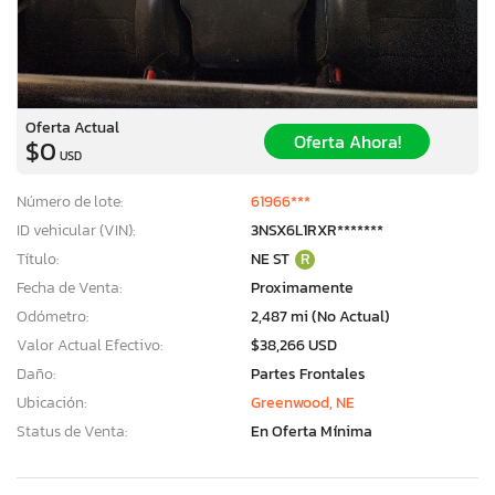
Oferta Actual
Oferta Ahora!
$0
USD
Número de lote:
61966***
ID vehicular (VIN):
3NSX6L1RXR*******
Título:
NE ST
R
Fecha de Venta:
Proximamente
Odómetro:
2,487 mi (No Actual)
Valor Actual Efectivo:
$38,266 USD
Daño:
Partes Frontales
Ubicación:
Greenwood, NE
Status de Venta:
En Oferta Mínima