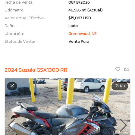
Fecha de Venta:
08/13/2026
Odómetro:
46,935 mi (Actual)
Valor Actual Efectivo:
$15,067 USD
Daño:
Lado
Ubicación:
Greenwood, NE
Status de Venta:
Venta Pura
2024 Suzuki GSX1300 RR
1
/9