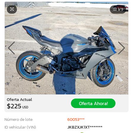
1
/9
Oferta Actual
Oferta Ahora!
$225
USD
Número de lote:
60053***
ID vehicular (VIN):
JKBZXJK1XT*******