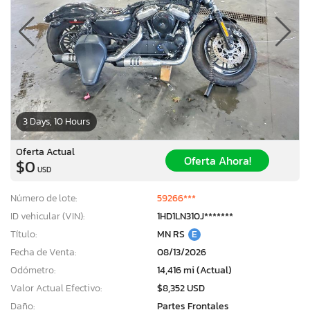
3 Days, 10 Hours
Oferta Actual
Oferta Ahora!
$0
USD
Número de lote:
59266***
ID vehicular (VIN):
1HD1LN310J*******
Título:
MN RS
E
Fecha de Venta:
08/13/2026
Odómetro:
14,416 mi (Actual)
Valor Actual Efectivo:
$8,352 USD
Daño:
Partes Frontales