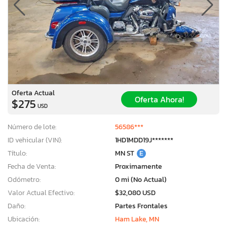
Oferta Actual
Oferta Ahora!
$275
USD
Número de lote:
56586***
ID vehicular (VIN):
1HD1MDD19J*******
Título:
MN ST
E
Fecha de Venta:
Proximamente
Odómetro:
0 mi (No Actual)
Valor Actual Efectivo:
$32,080 USD
Daño:
Partes Frontales
Ubicación:
Ham Lake, MN