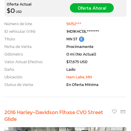
Oferta Actual
Oferta Ahora!
$0
USD
Número de lote:
56152***
ID vehicular (VIN):
1HD1KHC13L*******
Título:
MN ST
E
Fecha de Venta:
Proximamente
Odómetro:
0 mi (No Actual)
Valor Actual Efectivo:
$17,675 USD
Daño:
Lado
Ubicación:
Ham Lake, MN
Status de Venta:
En Oferta Mínima
2016 Harley-Davidson Flhxse CVO Street
Glide