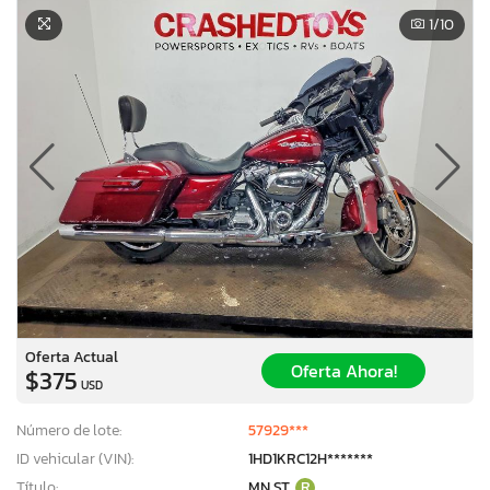
1
/10
Oferta Actual
Oferta Ahora!
$375
USD
Número de lote:
57929***
ID vehicular (VIN):
1HD1KRC12H*******
Título:
MN ST
R