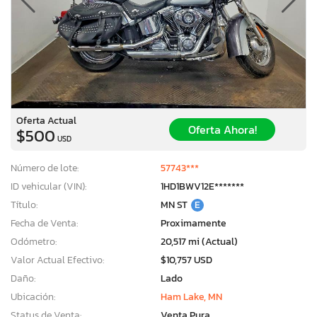
Oferta Actual
Oferta Ahora!
$500
USD
Número de lote:
57743***
ID vehicular (VIN):
1HD1BWV12E*******
Título:
MN ST
E
Fecha de Venta:
Proximamente
Odómetro:
20,517 mi (Actual)
Valor Actual Efectivo:
$10,757 USD
Daño:
Lado
Ubicación:
Ham Lake, MN
Status de Venta:
Venta Pura