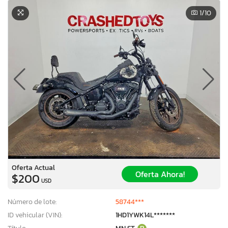
1
/10
Oferta Actual
Oferta Ahora!
$200
USD
Número de lote:
58744***
ID vehicular (VIN):
1HD1YWK14L*******