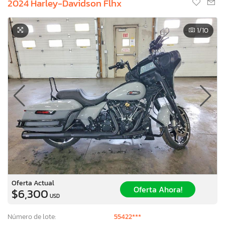
2024 Harley-Davidson Flhx
1
/10
Oferta Actual
Oferta Ahora!
×
$6,300
USD
Número de lote:
55422***