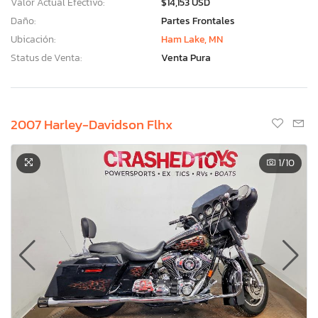
Valor Actual Efectivo:
$14,153 USD
Daño:
Partes Frontales
Ubicación:
Ham Lake, MN
Status de Venta:
Venta Pura
2007 Harley-Davidson Flhx
1
/10