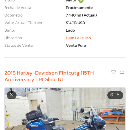
Título:
MN ST
R
Fecha de Venta:
Proximamente
Odómetro:
7,440 mi (Actual)
Valor Actual Efectivo:
$14,113 USD
Daño:
Lado
Ubicación:
Ham Lake, MN
Status de Venta:
Venta Pura
2018 Harley-Davidson Flhtcutg 115TH
Anniversary TRI Glide UL
1
/9