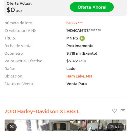
Oferta Actual
Oferta Ahora!
$0
USD
Número de lote:
60227***
ID vehicular (VIN):
1HD4CAM173*******
Título:
MN RS
R
Fecha de Venta:
Proximamente
Odómetro:
9,718 mi (Exento)
Valor Actual Efectivo:
$5,372 USD
Daño:
Lado
Ubicación:
Ham Lake, MN
Status de Venta:
Venta Pura
2010 Harley-Davidson XL883 L
1
/10