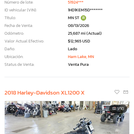
Número de lote:
51924***
ID vehicular (VIN):
1HD1KEM15D*******
Título:
MN ST
R
Fecha de Venta:
08/13/2026
Odómetro:
25,687 mi (Actual)
Valor Actual Efectivo:
$12,965 USD
Daño:
Lado
Ubicación:
Ham Lake, MN
Status de Venta:
Venta Pura
2018 Harley-Davidson XL1200 X
1
/10