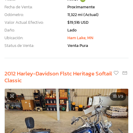
Fecha de Venta:
Proximamente
Odómetro:
11,322 mi (Actual)
Valor Actual Efectivo:
$19,516 USD
Daño:
Lado
Ubicación:
Ham Lake, MN
Status de Venta:
Venta Pura
2012 Harley-Davidson Flstc Heritage Softail
Classic
1
/9