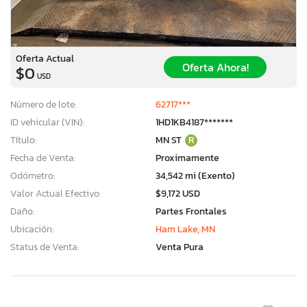
Oferta Actual
Oferta Ahora!
$0
USD
Número de lote:
62717***
ID vehicular (VIN):
1HD1KB4187*******
Título:
MN ST
R
Fecha de Venta:
Proximamente
Odómetro:
34,542 mi (Exento)
Valor Actual Efectivo:
$9,172 USD
Daño:
Partes Frontales
Ubicación:
Ham Lake, MN
Status de Venta:
Venta Pura