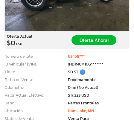
Oferta Actual
Oferta Ahora!
$0
USD
Número de lote:
62458***
ID vehicular (VIN):
1HD1MCM16G*******
Título:
SD ST
E
Fecha de Venta:
Proximamente
Odómetro:
0 mi (No Actual)
Valor Actual Efectivo:
$17,323 USD
Daño:
Partes Frontales
Ubicación:
Ham Lake, MN
Status de Venta:
Venta Pura