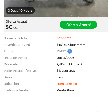
3 Days, 10 Hours
Oferta Actual
Oferta Ahora!
$0
USD
Número de lote:
54968***
ID vehicular (VIN):
1HD1YBK18R*******
Título:
MN ST
E
Fecha de Venta:
08/13/2026
Odómetro:
7,415 mi (Actual)
Valor Actual Efectivo:
$17,208 USD
Daño:
Lado
Ubicación:
Ham Lake, MN
Status de Venta:
Venta Pura