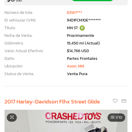
USD
Número de lote:
63147***
ID vehicular (VIN):
1HD1FCM10E*******
Título:
MN ST
R
Fecha de Venta:
Proximamente
Odómetro:
19,450 mi (Actual)
Valor Actual Efectivo:
$14,766 USD
Daño:
Partes Frontales
Ubicación:
Avon, MN
Status de Venta:
Venta Pura
2017 Harley-Davidson Flhx Street Glide
1
/10