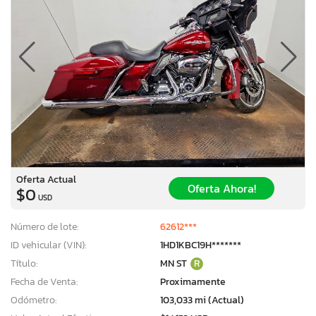
Oferta Actual
Oferta Ahora!
$0
USD
Número de lote:
62612***
ID vehicular (VIN):
1HD1KBC19H*******
Título:
MN ST
R
Fecha de Venta:
Proximamente
Odómetro:
103,033 mi (Actual)