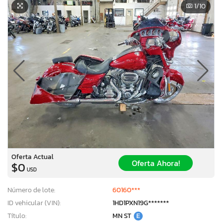
1
/10
Oferta Actual
Oferta Ahora!
$0
USD
Número de lote:
60160***
ID vehicular (VIN):
1HD1PXN19G*******
Título:
MN ST
E