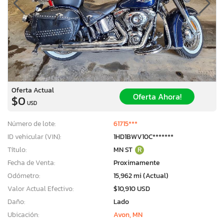
Oferta Actual
Oferta Ahora!
$0
USD
Número de lote:
61715***
ID vehicular (VIN):
1HD1BWV10C*******
Título:
MN ST
R
Fecha de Venta:
Proximamente
Odómetro:
15,962 mi (Actual)
Valor Actual Efectivo:
$10,910 USD
Daño:
Lado
Ubicación:
Avon, MN