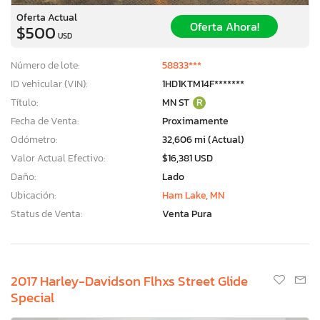
Oferta Actual
Oferta Ahora!
$500
USD
Número de lote:
58833***
ID vehicular (VIN):
1HD1KTM14F*******
Título:
MN ST
R
Fecha de Venta:
Proximamente
Odómetro:
32,606 mi (Actual)
Valor Actual Efectivo:
$16,381 USD
Daño:
Lado
Ubicación:
Ham Lake, MN
Status de Venta:
Venta Pura
2017 Harley-Davidson Flhxs Street Glide
Special