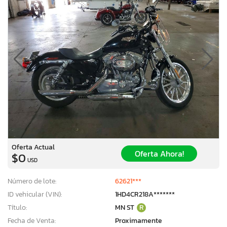
Oferta Actual
Oferta Ahora!
$0
USD
Número de lote:
62621***
ID vehicular (VIN):
1HD4CR218A*******
Título:
MN ST
R
Fecha de Venta:
Proximamente