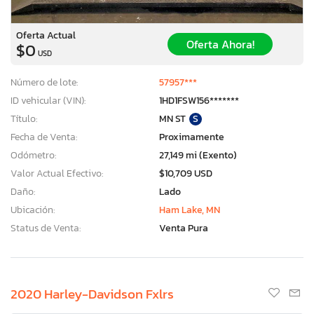
Oferta Actual
Oferta Ahora!
$0
USD
Número de lote:
57957***
ID vehicular (VIN):
1HD1FSW156*******
Título:
MN ST
S
Fecha de Venta:
Proximamente
Odómetro:
27,149 mi (Exento)
Valor Actual Efectivo:
$10,709 USD
Daño:
Lado
Ubicación:
Ham Lake, MN
Status de Venta:
Venta Pura
2020 Harley-Davidson Fxlrs