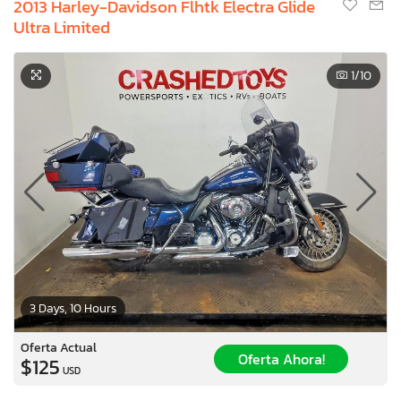
2013 Harley-Davidson Flhtk Electra Glide
Ultra Limited
1
/10
3 Days, 10 Hours
Oferta Actual
Oferta Ahora!
$125
USD