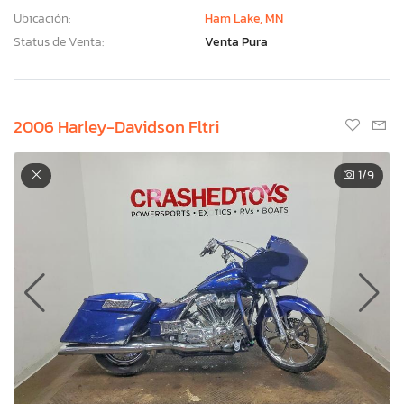
Ubicación:
Ham Lake, MN
Status de Venta:
Venta Pura
2006 Harley-Davidson Fltri
1
/9