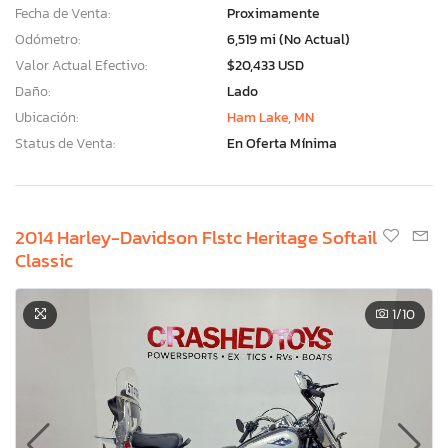
Fecha de Venta:
Proximamente
Odómetro:
6,519 mi (No Actual)
Valor Actual Efectivo:
$20,433 USD
Daño:
Lado
Ubicación:
Ham Lake, MN
Status de Venta:
En Oferta Mínima
2014 Harley-Davidson Flstc Heritage Softail
Classic
1
/10