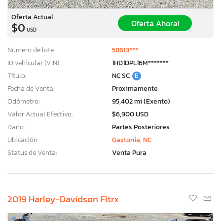
Oferta Actual
Oferta Ahora!
$0
USD
Número de lote:
58619***
ID vehicular (VIN):
1HD1DPL16M*******
Título:
NC SC
E
Fecha de Venta:
Proximamente
Odómetro:
95,402 mi (Exento)
Valor Actual Efectivo:
$6,900 USD
Daño:
Partes Posteriores
Ubicación:
Gastonia, NC
Status de Venta:
Venta Pura
2019 Harley-Davidson Fltrx