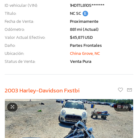
ID vehicular (VIN):
1HD1TL810S*******
Título:
NC SC
E
Fecha de Venta:
Proximamente
Odómetro:
881 mi (Actual)
Valor Actual Efectivo:
$45,871 USD
Daño:
Partes Frontales
Ubicación:
China Grove, NC
Status de Venta:
Venta Pura
2003 Harley-Davidson Fxstbi
1
/8