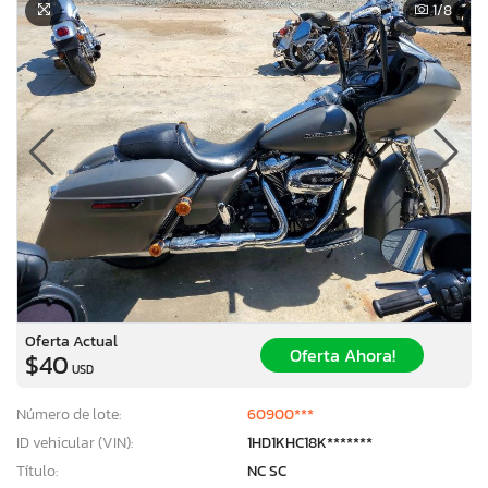
1
/8
Oferta Actual
Oferta Ahora!
$40
USD
Número de lote:
60900***
ID vehicular (VIN):
1HD1KHC18K*******
Título:
NC SC