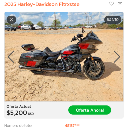
2025 Harley-Davidson Fltrxstse
1
/10
Oferta Actual
Oferta Ahora!
$5,200
USD
Número de lote:
48137***