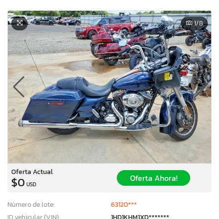
1
/8
Oferta Actual
Oferta Ahora!
$0
USD
Número de lote:
63120***
ID vehicular (VIN):
1HD1KHM1XD*******