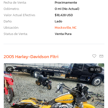
Fecha de Venta:
Proximamente
Odómetro:
0 mi (No Actual)
Valor Actual Efectivo:
$18,428 USD
Daño:
Lado
Ubicación:
Mocksville, NC
Status de Venta:
Venta Pura
2005 Harley-Davidson Fltri
1
/10