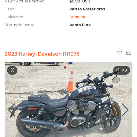
Valor Actual Efectivo:
$6,981 USD
Daño:
Partes Posteriores
Ubicación:
Dunn, NC
Status de Venta:
Venta Pura
2023 Harley-Davidson RH975
1
/9