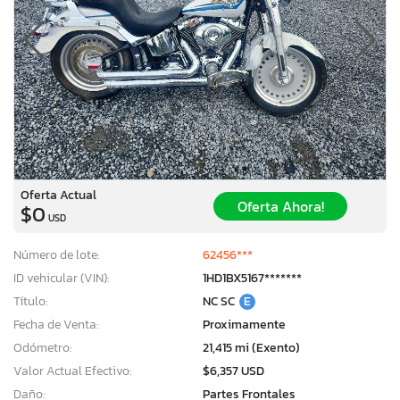
Oferta Actual
Oferta Ahora!
$0
USD
Número de lote:
62456***
ID vehicular (VIN):
1HD1BX5167*******
Título:
NC SC
E
Fecha de Venta:
Proximamente
Odómetro:
21,415 mi (Exento)
Valor Actual Efectivo:
$6,357 USD
Daño:
Partes Frontales