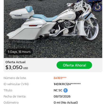
5 Days, 18 Hours
Oferta Actual
Oferta Ahora!
$3,050
USD
Número de lote:
84169***
ID vehicular (VIN):
1HD1KRC12H*******
Título:
NC SC
E
Fecha de Venta:
08/13/2026
Odómetro:
0 mi (No Actual)