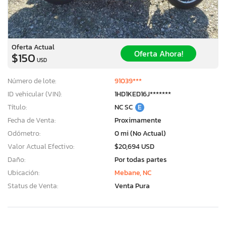
Oferta Actual
Oferta Ahora!
$150
USD
Número de lote:
91039***
ID vehicular (VIN):
1HD1KED16J*******
Título:
NC SC
E
Fecha de Venta:
Proximamente
Odómetro:
0 mi (No Actual)
Valor Actual Efectivo:
$20,694 USD
Daño:
Por todas partes
Ubicación:
Mebane, NC
Status de Venta:
Venta Pura