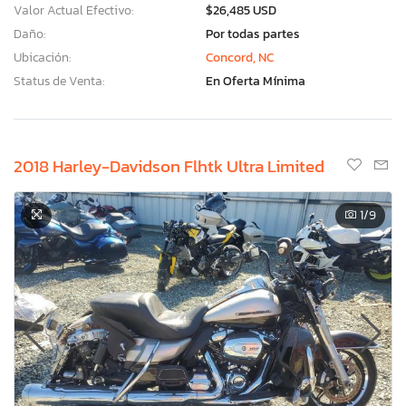
Valor Actual Efectivo:
$26,485 USD
Daño:
Por todas partes
Ubicación:
Concord, NC
Status de Venta:
En Oferta Mínima
2018 Harley-Davidson Flhtk Ultra Limited
1
/9