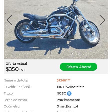
Oferta Actual
Oferta Ahora!
$350
USD
Número de lote:
57546***
ID vehicular (VIN):
1HD1HAZ115*******
Título:
NC SC
E
Fecha de Venta:
Proximamente
Odómetro:
0 mi (Exento)