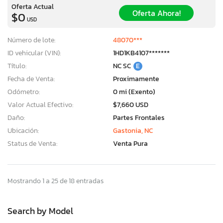
Oferta Actual
Oferta Ahora!
$0
USD
Número de lote:
48070***
ID vehicular (VIN):
1HD1KB4107*******
Título:
NC SC
E
Fecha de Venta:
Proximamente
Odómetro:
0 mi (Exento)
Valor Actual Efectivo:
$7,660 USD
Daño:
Partes Frontales
Ubicación:
Gastonia, NC
Status de Venta:
Venta Pura
Mostrando 1 a 25 de 18 entradas
Search by Model