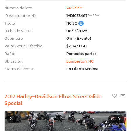
Número de lote:
74829***
ID vehicular (VIN):
1HD1CZ3467*******
Título:
NC SC
E
Fecha de Venta:
08/13/2026
Odómetro:
0 mi (Exento)
Valor Actual Efectivo:
$2,347 USD
Daño:
Por todas partes
Ubicación:
Lumberton, NC
Status de Venta:
En Oferta Mínima
2017 Harley-Davidson Flhxs Street Glide
Special
1
/8