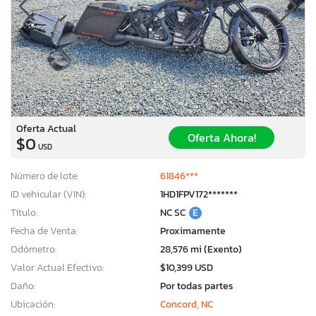
Oferta Actual
Oferta Ahora!
$0
USD
Número de lote:
61846***
ID vehicular (VIN):
1HD1FPV172*******
Título:
NC SC
E
Fecha de Venta:
Proximamente
Odómetro:
28,576 mi (Exento)
Valor Actual Efectivo:
$10,399 USD
Daño:
Por todas partes
Ubicación:
Concord, NC