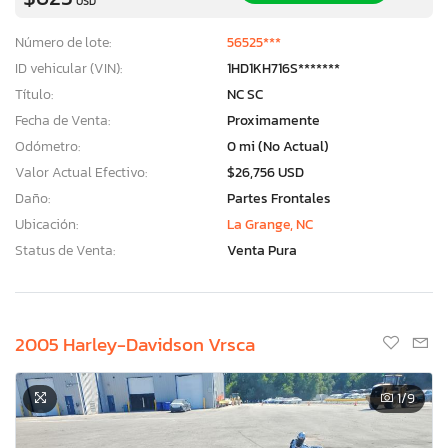
USD
Número de lote:
56525***
ID vehicular (VIN):
1HD1KH716S*******
Título:
NC SC
Fecha de Venta:
Proximamente
Odómetro:
0 mi (No Actual)
Valor Actual Efectivo:
$26,756 USD
Daño:
Partes Frontales
Ubicación:
La Grange, NC
Status de Venta:
Venta Pura
2005 Harley-Davidson Vrsca
1
/9