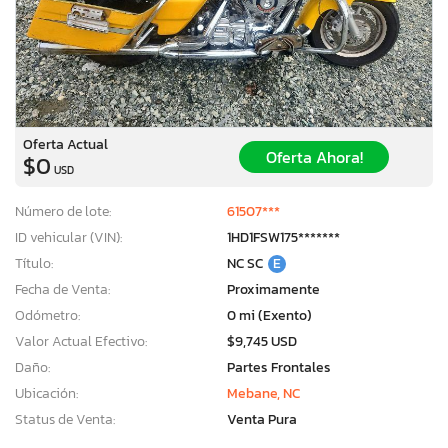
Oferta Actual
Oferta Ahora!
$0
USD
Número de lote:
61507***
ID vehicular (VIN):
1HD1FSW175*******
Título:
NC SC
E
Fecha de Venta:
Proximamente
Odómetro:
0 mi (Exento)
Valor Actual Efectivo:
$9,745 USD
Daño:
Partes Frontales
Ubicación:
Mebane, NC
Status de Venta:
Venta Pura