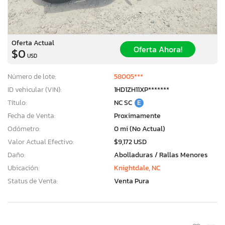
Oferta Actual
Oferta Ahora!
$0
USD
Número de lote:
58005***
ID vehicular (VIN):
1HD1ZH11XP*******
Título:
NC SC
E
Fecha de Venta:
Proximamente
Odómetro:
0 mi (No Actual)
Valor Actual Efectivo:
$9,172 USD
Daño:
Abolladuras / Rallas Menores
Ubicación:
Knightdale, NC
Status de Venta:
Venta Pura