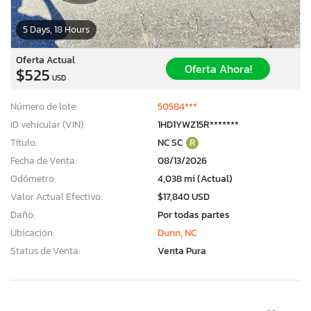
5 Days, 18 Hours
Oferta Actual
Oferta Ahora!
$525
USD
Número de lote:
50584***
ID vehicular (VIN):
1HD1YWZ15R*******
Título:
NC SC
R
Fecha de Venta:
08/13/2026
Odómetro:
4,038 mi (Actual)
Valor Actual Efectivo:
$17,840 USD
Daño:
Por todas partes
Ubicación:
Dunn, NC
Status de Venta:
Venta Pura