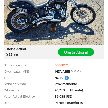
Oferta Actual
Oferta Ahora!
$0
USD
Número de lote:
56058***
ID vehicular (VIN):
1HD1JAB113*******
Título:
NC SC
E
Fecha de Venta:
Proximamente
Odómetro:
26,740 mi (Exento)
Valor Actual Efectivo:
$6,038 USD
Daño:
Partes Posteriores