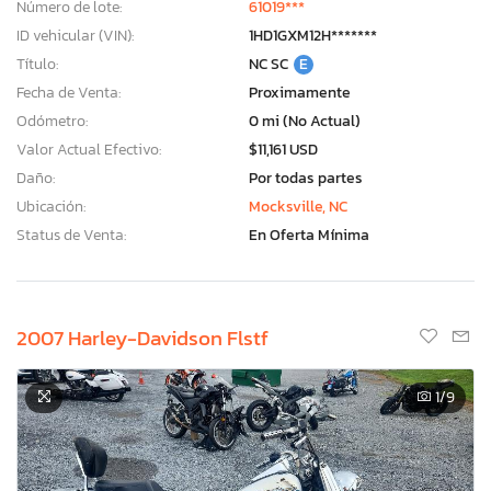
Número de lote:
61019***
ID vehicular (VIN):
1HD1GXM12H*******
Título:
NC SC
E
Fecha de Venta:
Proximamente
Odómetro:
0 mi (No Actual)
Valor Actual Efectivo:
$11,161 USD
Daño:
Por todas partes
Ubicación:
Mocksville, NC
Status de Venta:
En Oferta Mínima
2007 Harley-Davidson Flstf
1
/9