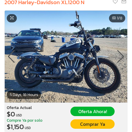
2007 Harley-Davidson XL1200 N
1
/8
5 Days, 18 Hours
Oferta Actual
Oferta Ahora!
$0
USD
Compre Ya por solo
Comprar Ya
$1,150
USD