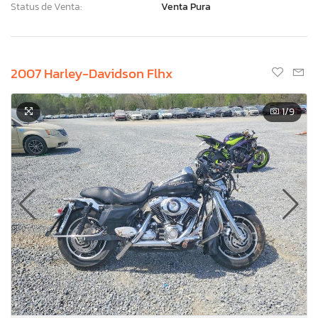
Status de Venta:
Venta Pura
2007 Harley-Davidson Flhx
1
/9