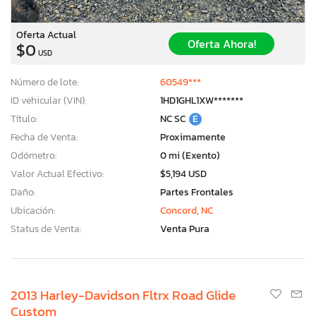
Oferta Actual
Oferta Ahora!
$0
USD
Número de lote:
60549***
ID vehicular (VIN):
1HD1GHL1XW*******
Título:
NC SC
E
Fecha de Venta:
Proximamente
Odómetro:
0 mi (Exento)
Valor Actual Efectivo:
$5,194 USD
Daño:
Partes Frontales
Ubicación:
Concord, NC
Status de Venta:
Venta Pura
2013 Harley-Davidson Fltrx Road Glide
Custom