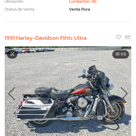
Ubicación:
Lumberton, NC
Status de Venta:
Venta Pura
1991 Harley-Davidson Flhtc Ultra
1
/8