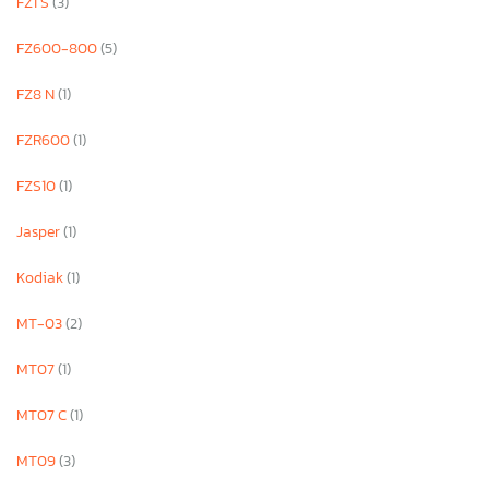
FZ1 S
(3)
FZ600-800
(5)
FZ8 N
(1)
FZR600
(1)
FZS10
(1)
Jasper
(1)
Kodiak
(1)
MT-03
(2)
MT07
(1)
MT07 C
(1)
MT09
(3)