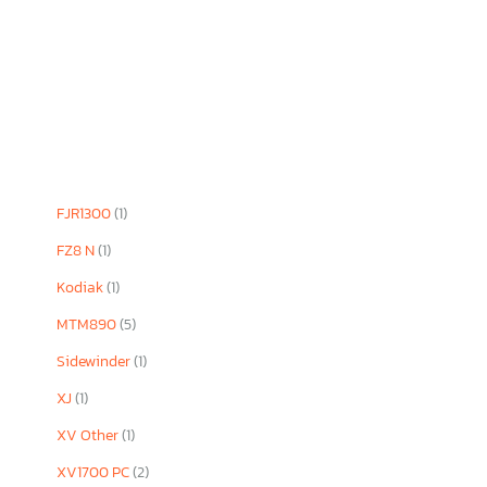
FJR1300
(1)
FZ8 N
(1)
Kodiak
(1)
MTM890
(5)
Sidewinder
(1)
XJ
(1)
XV Other
(1)
XV1700 PC
(2)