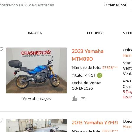
Ordenar por
Mostrando 1 a 25 de 4 entradas
IMAGEN
LOT INFO
VEHI
Ubic
2023 Yamaha
Ham 
MTM890
Stat
Número de lote:
57353***
Vent
Vent
Título:
MN ST
R
Pre 
Fecha de Venta:
Cier
08/13/2026
5 Day
Hour
View all images
Ubic
2013 Yamaha YZFR1
Ham 
Número de lote:
63523***