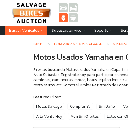
Buscar Vehículos
Subastas en vivo
Soporte
Ser
INICIO
COMPRAR MOTOS SALVAGE
MINNES
Motos Usados Yamaha en 
Si estás buscando Motos usados Yamaha en Copart minn
Auto Subastas. Regístrate hoy para participar en rema
camiones, camionetas, motos, botes, equipo industria
renta carros, etc. Somos el Broker Registrado de Cop
Featured Filters:
Motos Salvage
Comprar Ya
Sin Daño
Ve
A la Venta Hoy
Aun Sin Ofertas
Lotes con O