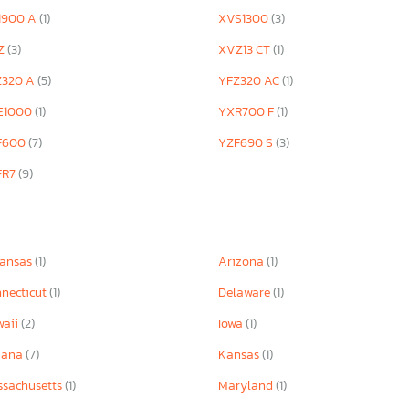
1900 A
(1)
XVS1300
(3)
Z
(3)
XVZ13 CT
(1)
Z320 A
(5)
YFZ320 AC
(1)
E1000
(1)
YXR700 F
(1)
F600
(7)
YZF690 S
(3)
FR7
(9)
kansas
(1)
Arizona
(1)
necticut
(1)
Delaware
(1)
waii
(2)
Iowa
(1)
iana
(7)
Kansas
(1)
sachusetts
(1)
Maryland
(1)