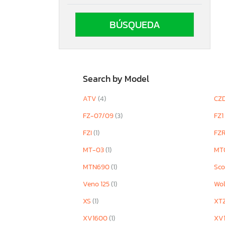
West Virginia
Search by Model
ATV
(4)
CZ
FZ-07/09
(3)
FZ1
FZI
(1)
FZ
MT-03
(1)
MT
MTN690
(1)
Sco
Veno 125
(1)
Wol
XS
(1)
XT
XV1600
(1)
XV