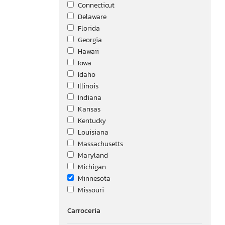
Connecticut
Delaware
Florida
Georgia
Hawaii
Iowa
Idaho
Illinois
Indiana
Kansas
Kentucky
Louisiana
Massachusetts
Maryland
Michigan
Minnesota
Missouri
Montana
Carroceria
New Brunswick
North Carolina