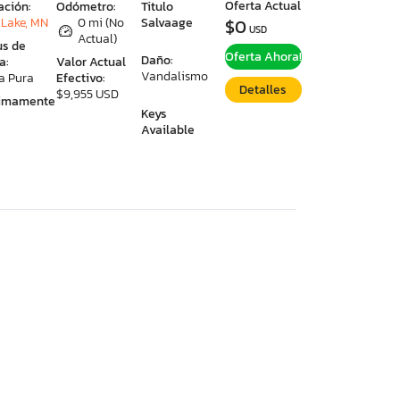
Oferta Actual
ación:
Odómetro:
Titulo
Lake, MN
0 mi (No
Salvaage
$0
USD
Actual)
us de
Oferta Ahora!
Daño:
a:
Valor Actual
Vandalismo
a Pura
Efectivo:
Detalles
$9,955 USD
ximamente
Keys
Available