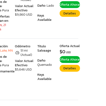
us de
Oferta Ahora!
Daño:
Lado
a:
Valor Actual
a Pura
Efectivo:
Detalles
$9,860 USD
Keys
Ofertas
Available
ran en:
s, 21
s
Oferta Actual
ación:
Odómetro:
Titulo
Lake, MN
51 mi
Salvaage
$0
USD
(Actual)
us de
Oferta Ahora!
Daño:
a:
Valor Actual
Quemado
a Pura
Efectivo:
Detalles
$5,646 USD
ximamente
Keys
Available