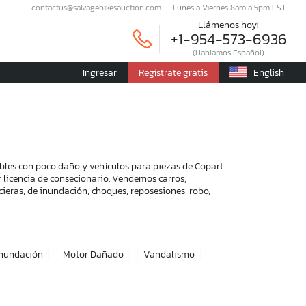
contactus@salvagebikesauction.com
Lunes a Viernes 8am a 5pm EST
Llámenos hoy!
+1-954-573-6936
(Hablamos Español)
Ingresar
Regístrate gratis
English
bles con poco daño y vehículos para piezas de Copart
r licencia de consecionario. Vendemos carros,
ieras, de inundación, choques, reposesiones, robo,
Inundación
Motor Dañado
Vandalismo