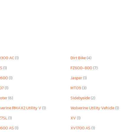
D300 AC
(1)
Dirt Bike
(4)
 S
(1)
FZ600-800
(7)
R600
(1)
Jasper
(1)
07
(1)
MT09
(3)
oter
(6)
Sidebyside
(2)
verine RMAX2 Utility V
(1)
Wolverine Utility Vehicle
(1)
Z7SL
(1)
XV
(1)
1600 AS
(1)
XV1700 AS
(1)