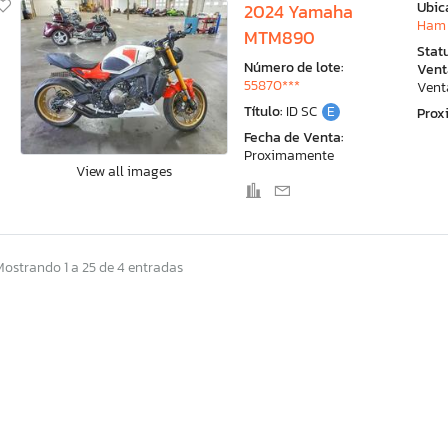
Ubic
2024 Yamaha
Ham 
MTM890
Stat
Número de lote:
Vent
55870***
Vent
Título:
ID SC
E
Pro
Fecha de Venta:
Proximamente
View all images
Mostrando 1 a 25 de 4 entradas