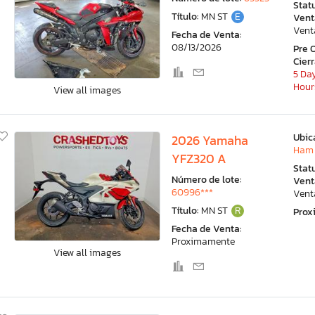
Stat
Título:
MN ST
E
Vent
Vent
Fecha de Venta:
08/13/2026
Pre 
Cier
5 Day
Hour
View all images
Ubic
2026 Yamaha
Ham 
YFZ320 A
Stat
Número de lote:
Vent
60996***
Vent
Título:
MN ST
R
Pro
Fecha de Venta:
Proximamente
View all images