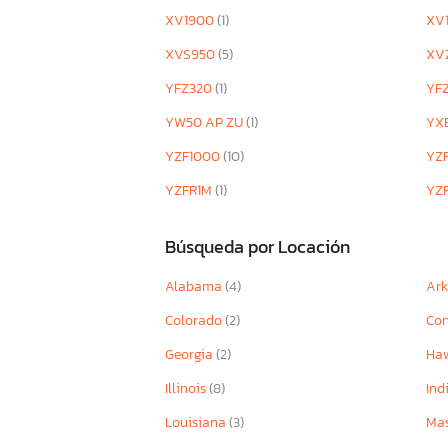
XV1900
(1)
XV
XVS950
(5)
XV
YFZ320
(1)
YF
YW50 AP ZU
(1)
YX
YZF1000
(10)
YZ
YZFR1M
(1)
YZ
Búsqueda por Locación
Alabama
(4)
Ar
Colorado
(2)
Con
Georgia
(2)
Ha
Illinois
(8)
Ind
Louisiana
(3)
Mas