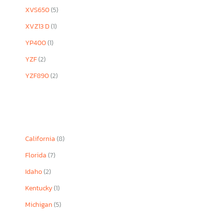
XVS650
(5)
XVZ13 D
(1)
YP400
(1)
YZF
(2)
YZF890
(2)
California
(8)
Florida
(7)
Idaho
(2)
Kentucky
(1)
Michigan
(5)