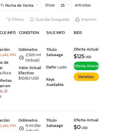
Show
entradas
Fecha de Venta
25
Filtros
Guardar busqueda
Imprimir
CLE INFO
CONDITION
SALE INFO
BIDS
Oferta Actual
ación:
Odómetro:
Titulo
Lake, MN
2,920 mi
Salvaage
$125
USD
(Actual)
us de
Oferta Ahora!
Daño:
Lado
a:
Valor Actual
a Pura
Efectivo:
Detalles
$10,162 USD
Keys
Ofertas
Available
ran en:
s, 21
s
Oferta Actual
ación:
Odómetro:
Titulo
Lake, MN
0 mi (No
Salvaage
$0
USD
Actual)