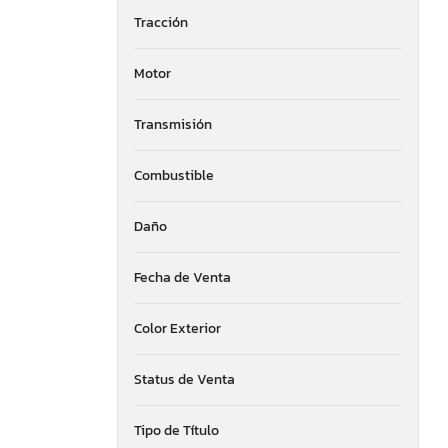
Tracción
Nebraska
New Hampshire
New Jersey
Motor
New Mexico
Nevada
Transmisión
New York
Ohio
Combustible
Oklahoma
Oregon
Daño
Pennsylvania
Quebec
Rhode Island
Fecha de Venta
South Dakota
Tennessee
Color Exterior
Texas
Utah
Status de Venta
Virginia
Washington
Tipo de Título
Wisconsin