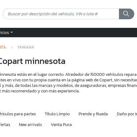
vicios
OTA
YAMAHA
Copart minnesota
esota estás en el lugar correcto. Alrededor de 150000 vehículos repara
tes en vivo con tu propia cuenta en la página web de Copart, sin necesita
l y más, de todas las marcas y modelos, de aseguradoras, empresas financ
art más recomendado y con más experiencia.
hículos para partes
Título Limpio
Prende y Rueda
Daño por 
fertas
New arrivals
Venta Pura