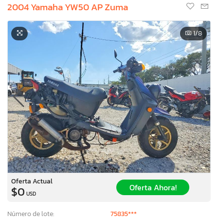
2004 Yamaha YW50 AP Zuma
1
/8
Oferta Actual
Oferta Ahora!
$0
USD
Número de lote:
75835***