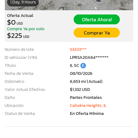
1 Day, 9 Hours
Oferta Actual
Oferta Ahora!
$0
USD
Compre Ya por solo
Comprar Ya
$225
USD
Número de lote:
53433***
ID vehicular (VIN):
LPRSA20A64*******
Título:
IL SC
E
Fecha de Venta:
08/10/2026
Odómetro:
6,653 mi (Actual)
Valor Actual Efectivo:
$1,332 USD
Daño:
Partes Frontales
Ubicación:
Cahokia Heights, IL
Status de Venta:
En Oferta Mínima