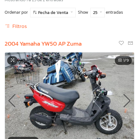
Ordenar por
Show
entradas
Fecha de Venta
25
Filtros
2004 Yamaha YW50 AP Zuma
1
/9