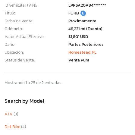
ID vehicular (VIN):
LPRSA20A94*******
Título:
FL RB
E
Fecha de Venta:
Proximamente
Odómetro:
48,231 mi (Exento)
Valor Actual Efectivo:
$1,801 USD
Daño:
Partes Posteriores
Ubicación:
Homestead, FL
Status de Venta:
Venta Pura
Mostrando 1 a 25 de 2 entradas
Search by Model
ATV
(3)
Dirt Bike
(4)