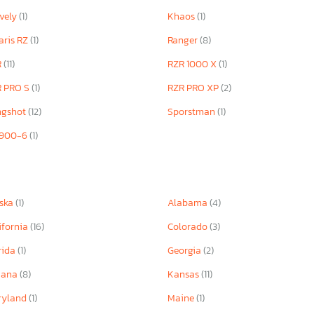
vely
(1)
Khaos
(1)
aris RZ
(1)
Ranger
(8)
R
(11)
RZR 1000 X
(1)
R PRO S
(1)
RZR PRO XP
(2)
ngshot
(12)
Sporstman
(1)
 900-6
(1)
ska
(1)
Alabama
(4)
ifornia
(16)
Colorado
(3)
rida
(1)
Georgia
(2)
iana
(8)
Kansas
(11)
ryland
(1)
Maine
(1)