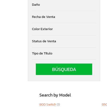
Daño
Oregon
Pennsylvania
Quebec
Fecha de Venta
South Carolina
South Dakota
Color Exterior
Tennessee
Texas
Status de Venta
Utah
Washington
Tipo de Título
Wisconsin
West Virginia
Wyoming
Search by Model
800 Switch
(1)
850