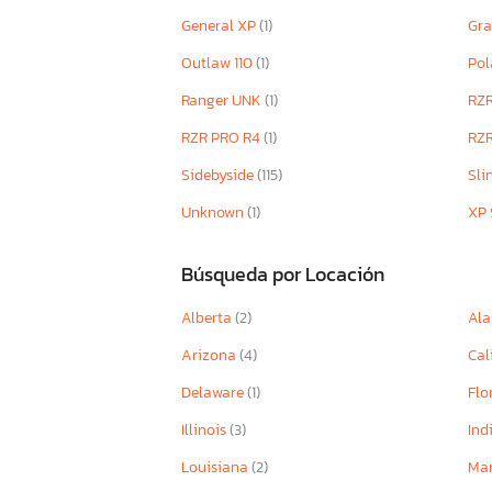
General XP
(1)
Gra
Outlaw 110
(1)
Pol
Ranger UNK
(1)
RZ
RZR PRO R4
(1)
RZ
Sidebyside
(115)
Sli
Unknown
(1)
XP
Búsqueda por Locación
Alberta
(2)
Ala
Arizona
(4)
Cal
Delaware
(1)
Flo
Illinois
(3)
Ind
Louisiana
(2)
Ma