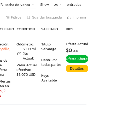
Show
entradas
Fecha de Venta
25
Filtros
Guardar busqueda
Imprimir
CLE INFO
CONDITION
SALE INFO
BIDS
Oferta Actual
ación:
Odómetro:
Titulo
yville,
6,108 mi
Salvaage
$0
USD
(No
Actual)
Oferta Ahora!
Daño:
Por
us de
todas partes
a:
Valor Actual
Detalles
ferta
Efectivo:
ima
$8,070 USD
Keys
Available
Ofertas
ran en:
s, 2
s