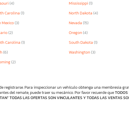
souri
(4)
Mississippi
(1)
th Carolina
(1)
North Dakota
(4)
 Mexico
(3)
Nevada
(15)
ario
(2)
Oregon
(4)
th Carolina
(1)
South Dakota
(1)
ah
(6)
Washington
(3)
oming
(2)
de registrarse. Para inspeccionar un vehículo obtenga una membresia gratis
ntes del remate, puede traer su mecánico. Por favor recuerde que
TODOS 
TAN" TODAS LAS OFERTAS SON VINCULANTES Y TODAS LAS VENTAS SO