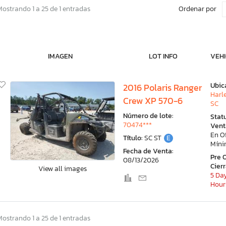
Ordenar por
Mostrando 1 a 25 de 1 entradas
IMAGEN
LOT INFO
VEHI
Ubic
2016 Polaris Ranger
Harle
Crew XP 570-6
SC
Número de lote:
Stat
70474***
Vent
En O
Título:
SC ST
E
Mín
Fecha de Venta:
Pre 
08/13/2026
Cier
View all images
5 Day
Hour
Mostrando 1 a 25 de 1 entradas