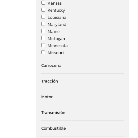
Kansas
Kentucky
Louisiana
Maryland
Maine
Michigan
Minnesota
Missouri
Mississippi
Carroceria
Montana
New Brunswick
Tracción
North Carolina
North Dakota
Nebraska
Motor
New Jersey
New Mexico
Transmisión
Nevada
New York
Combustible
Oklahoma
Ontario