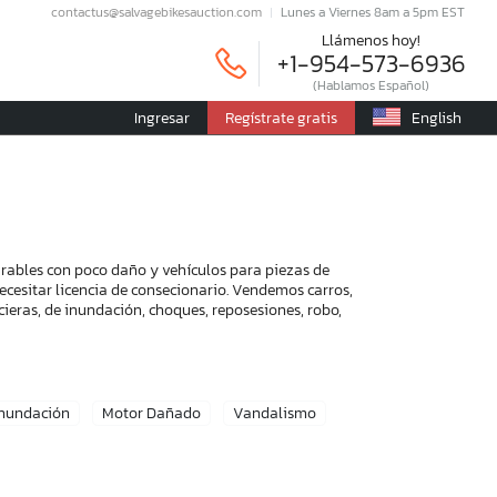
contactus@salvagebikesauction.com
Lunes a Viernes 8am a 5pm EST
Llámenos hoy!
+1-954-573-6936
(Hablamos Español)
Ingresar
Regístrate gratis
English
arables con poco daño y vehículos para piezas de
ecesitar licencia de consecionario. Vendemos carros,
ieras, de inundación, choques, reposesiones, robo,
Inundación
Motor Dañado
Vandalismo