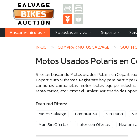
Buscar Vehículos
Subastas en vivo
Soporte
Ser
INICIO
COMPRAR MOTOS SALVAGE
SOUTH 
Motos Usados Polaris en C
Si estás buscando Motos usados Polaris en Copart sout
Copart Auto Subastas. Regístrate hoy para participar 
camiones, camionetas, motos, botes, equipo industria
renta carros, etc. Somos el Broker Registrado de Cop
Featured Filters:
Motos Salvage
Comprar Ya
Sin Daño
Ve
Aun Sin Ofertas
Lotes con Ofertas
New arriv