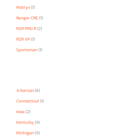
Matryx
(1)
Ranger CRE
(1)
RZR PRO R
(2)
RZR XP
(1)
Sportsman
(1)
Arkansas
(6)
Connecticut
(1)
Iowa
(2)
Kentucky
(9)
Michigan
(9)