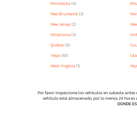
Minnesota
(4)
Mis
New Brunswick
(3)
Nor
New Jersey
(2)
New
Oklahoma
(3)
Ont
Quebec
(5)
Sou
Texas
(10)
Ut
West Virginia
(1)
Wy
Por favor inspeccione los vehículos en subasta antes 
vehículo está almacenado, por lo menos 24 horas a
DONDE ES