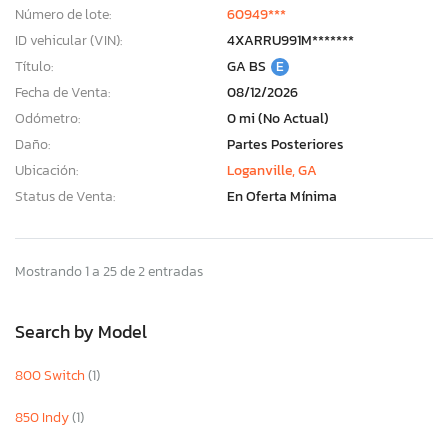
Número de lote:
60949***
ID vehicular (VIN):
4XARRU991M*******
Título:
GA BS
E
Fecha de Venta:
08/12/2026
Odómetro:
0 mi (No Actual)
Daño:
Partes Posteriores
Ubicación:
Loganville, GA
Status de Venta:
En Oferta Mínima
Mostrando 1 a 25 de 2 entradas
Search by Model
800 Switch
(1)
850 Indy
(1)