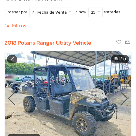
Ordenar por
Show
entradas
Fecha de Venta
25
Filtros
2018 Polaris Ranger Utility Vehicle
1
/10