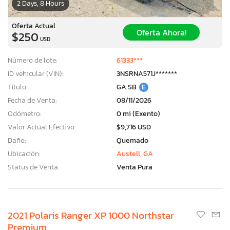
2 Days, 8 Hours
Oferta Actual
Oferta Ahora!
$250
USD
Número de lote:
61333***
ID vehicular (VIN):
3NSRNA571J*******
Título:
GA SB
E
Fecha de Venta:
08/11/2026
Odómetro:
0 mi (Exento)
Valor Actual Efectivo:
$9,716 USD
Daño:
Quemado
Ubicación:
Austell, GA
Status de Venta:
Venta Pura
2021 Polaris Ranger XP 1000 Northstar
Premium