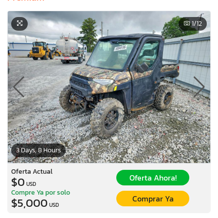
1
/12
3 Days, 8 Hours
Oferta Actual
Oferta Ahora!
$0
USD
Compre Ya por solo
Comprar Ya
$5,000
USD