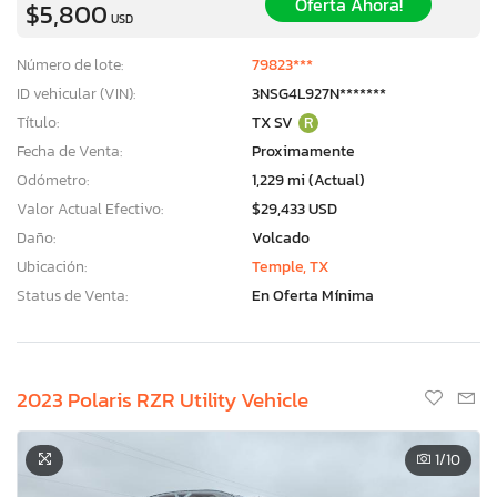
Oferta Ahora!
$5,800
USD
Número de lote:
79823***
ID vehicular (VIN):
3NSG4L927N*******
Título:
TX SV
R
Fecha de Venta:
Proximamente
Odómetro:
1,229 mi (Actual)
Valor Actual Efectivo:
$29,433 USD
Daño:
Volcado
Ubicación:
Temple, TX
Status de Venta:
En Oferta Mínima
2023 Polaris RZR Utility Vehicle
1
/10