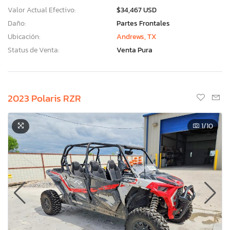
Valor Actual Efectivo:
$34,467 USD
Daño:
Partes Frontales
Ubicación:
Andrews, TX
Status de Venta:
Venta Pura
2023 Polaris RZR
1
/10