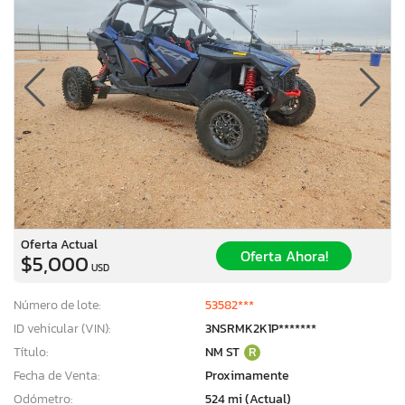
Oferta Actual
Oferta Ahora!
$5,000
USD
Número de lote:
53582***
ID vehicular (VIN):
3NSRMK2K1P*******
Título:
NM ST
R
Fecha de Venta:
Proximamente
Odómetro:
524 mi (Actual)