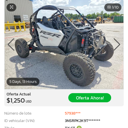
1
/10
5 Days, 13 Hours
Oferta Actual
Oferta Ahora!
$1,250
USD
Número de lote:
57938***
ID vehicular (VIN):
3NSRPK2K9T*******