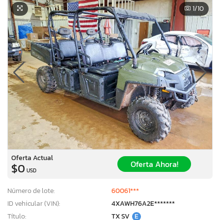
1
/10
Oferta Actual
Oferta Ahora!
$0
USD
Número de lote:
60061***
ID vehicular (VIN):
4XAWH76A2E*******
Título:
TX SV
E