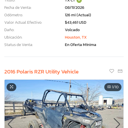
Título:
TX CT
R
Fecha de Venta:
08/11/2026
Odómetro:
126 mi (Actual)
Valor Actual Efectivo:
$43,461 USD
Daño:
Volcado
Ubicación:
Houston, TX
Status de Venta:
En Oferta Mínima
2016 Polaris RZR Utility Vehicle
1
/10