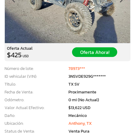
Oferta Actual
Oferta Ahora!
$425
USD
Número de lote:
78973***
ID vehicular (VIN):
3NSVDE929G*******
Título:
TX SV
Fecha de Venta:
Proximamente
Odómetro:
0 mi (No Actual)
Valor Actual Efectivo:
$13,622 USD
Daño:
Mecánico
Ubicación:
Anthony, TX
Status de Venta:
Venta Pura