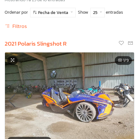
Ordenar por
Show
entradas
Fecha de Venta
25
Filtros
2021 Polaris Slingshot R
1
/9