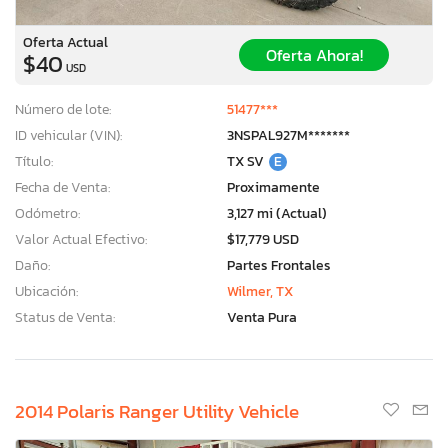
Oferta Actual
Oferta Ahora!
$40
USD
Número de lote:
51477***
ID vehicular (VIN):
3NSPAL927M*******
Título:
TX SV
E
Fecha de Venta:
Proximamente
Odómetro:
3,127 mi (Actual)
Valor Actual Efectivo:
$17,779 USD
Daño:
Partes Frontales
Ubicación:
Wilmer, TX
Status de Venta:
Venta Pura
2014 Polaris Ranger Utility Vehicle