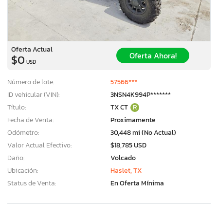
Oferta Actual
Oferta Ahora!
$0
USD
Número de lote:
57566***
ID vehicular (VIN):
3NSN4K994P*******
Título:
TX CT
R
Fecha de Venta:
Proximamente
Odómetro:
30,448 mi (No Actual)
Valor Actual Efectivo:
$18,785 USD
Daño:
Volcado
Ubicación:
Haslet, TX
Status de Venta:
En Oferta Mínima