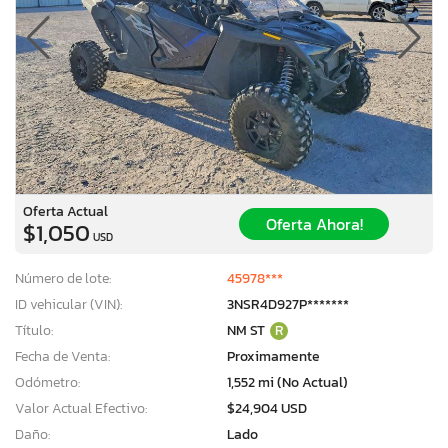
Oferta Actual
Oferta Ahora!
$1,050
USD
Número de lote:
45978***
ID vehicular (VIN):
3NSR4D927P*******
Título:
NM ST
R
Fecha de Venta:
Proximamente
Odómetro:
1,552 mi (No Actual)
Valor Actual Efectivo:
$24,904 USD
Daño:
Lado