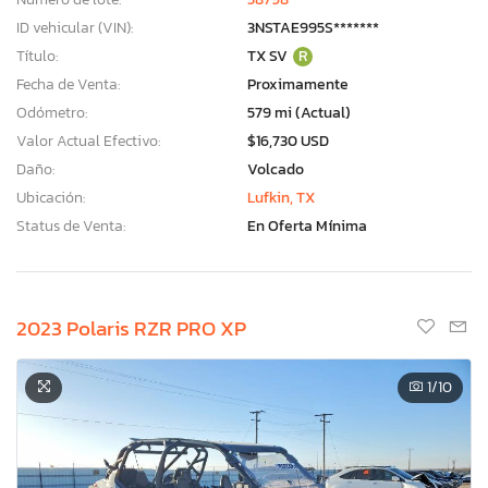
ID vehicular (VIN):
3NSTAE995S*******
Título:
TX SV
R
Fecha de Venta:
Proximamente
Odómetro:
579 mi (Actual)
Valor Actual Efectivo:
$16,730 USD
Daño:
Volcado
Ubicación:
Lufkin, TX
Status de Venta:
En Oferta Mínima
2023 Polaris RZR PRO XP
1
/10