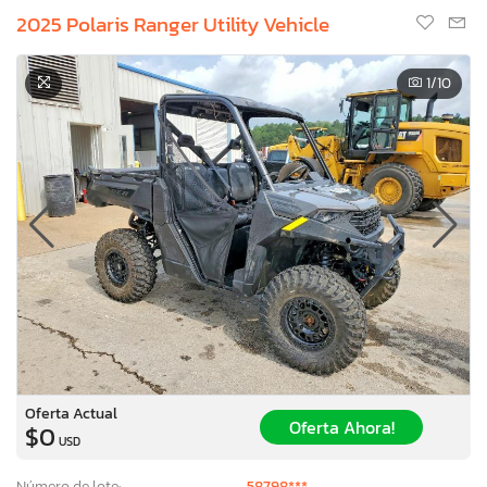
2025 Polaris Ranger Utility Vehicle
1
/10
Oferta Actual
Oferta Ahora!
$0
USD
Número de lote:
58798***