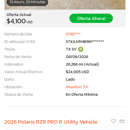
13 Hours, 59 Minutes
Oferta Actual
Oferta Ahora!
$4,100
USD
Número de lote:
57187***
ID vehicular (VIN):
57XAARHB9M*******
Título:
TX SV
R
Fecha de Venta:
08/06/2026
Odómetro:
28,266 mi (Actual)
Valor Actual Efectivo:
$24,005 USD
Daño:
Lado
Ubicación:
Houston, TX
Status de Venta:
En Oferta Mínima
2026 Polaris RZR PRO R Utility Vehicle