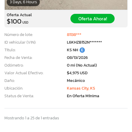
3 Days, 6 Hours
Oferta Actual
Oferta Ahora!
$100
USD
Número de lote:
81138***
ID vehicular (VIN):
L6KHZB152N*******
Título:
KS NH
E
Fecha de Venta:
08/13/2026
Odómetro:
0 mi (No Actual)
Valor Actual Efectivo:
$4,975 USD
Daño:
Mecánico
Ubicación:
Kansas City, KS
Status de Venta:
En Oferta Mínima
Mostrando 1 a 25 de 1 entradas