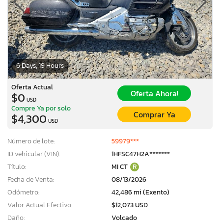
6 Days, 19 Hours
Oferta Actual
Oferta Ahora!
$0
USD
Compre Ya por solo
Comprar Ya
$4,300
USD
Número de lote:
59979***
ID vehicular (VIN):
1HFSC47H2A*******
Título:
MI CT
R
Fecha de Venta:
08/13/2026
Odómetro:
42,486 mi (Exento)
Valor Actual Efectivo:
$12,073 USD
Daño:
Volcado