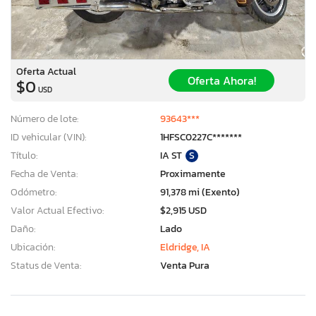
Oferta Actual
Oferta Ahora!
$0
USD
Número de lote:
93643***
ID vehicular (VIN):
1HFSC0227C*******
Título:
IA ST
S
Fecha de Venta:
Proximamente
Odómetro:
91,378 mi (Exento)
Valor Actual Efectivo:
$2,915 USD
Daño:
Lado
Ubicación:
Eldridge, IA
Status de Venta:
Venta Pura