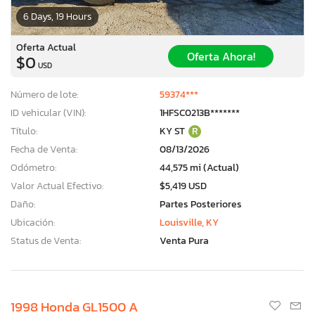
6 Days, 19 Hours
Oferta Actual
Oferta Ahora!
$0
USD
Número de lote:
59374***
ID vehicular (VIN):
1HFSC0213B*******
Título:
KY ST
R
Fecha de Venta:
08/13/2026
Odómetro:
44,575 mi (Actual)
Valor Actual Efectivo:
$5,419 USD
Daño:
Partes Posteriores
Ubicación:
Louisville, KY
Status de Venta:
Venta Pura
1998 Honda GL1500 A