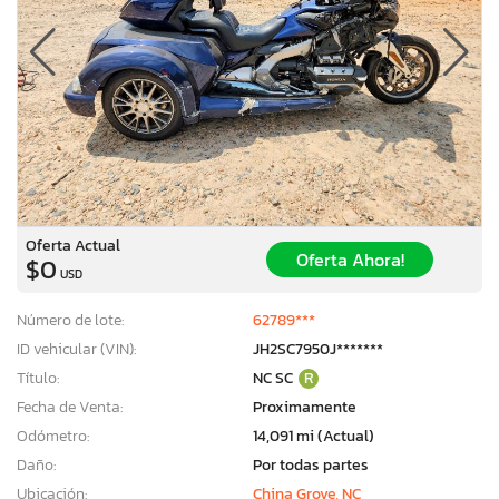
Oferta Actual
Oferta Ahora!
$0
USD
Número de lote:
62789***
ID vehicular (VIN):
JH2SC7950J*******
Título:
NC SC
R
Fecha de Venta:
Proximamente
×
Odómetro:
14,091 mi (Actual)
Daño:
Por todas partes
Ubicación:
China Grove, NC