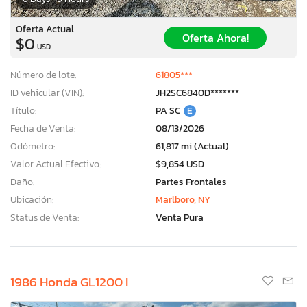
Oferta Actual
Oferta Ahora!
$0
USD
Número de lote:
61805***
ID vehicular (VIN):
JH2SC6840D*******
Título:
PA SC
E
Fecha de Venta:
08/13/2026
Odómetro:
61,817 mi (Actual)
Valor Actual Efectivo:
$9,854 USD
Daño:
Partes Frontales
Ubicación:
Marlboro, NY
Status de Venta:
Venta Pura
1986 Honda GL1200 I