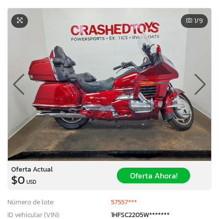
1
/9
Oferta Actual
Oferta Ahora!
$0
USD
Número de lote:
57557***
ID vehicular (VIN):
1HFSC2205W*******