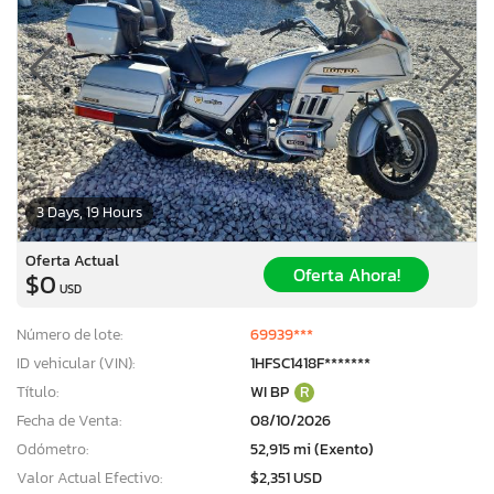
3 Days, 19 Hours
Oferta Actual
Oferta Ahora!
$0
USD
Número de lote:
69939***
ID vehicular (VIN):
1HFSC1418F*******
Título:
WI BP
R
Fecha de Venta:
08/10/2026
Odómetro:
52,915 mi (Exento)
Valor Actual Efectivo:
$2,351 USD