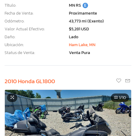
Título:
MN RS
E
Fecha de Venta:
Proximamente
Odómetro:
43,773 mi (Exento)
Valor Actual Efectivo:
$5,281 USD
Daño:
Lado
Ubicación:
Ham Lake, MN
Status de Venta:
Venta Pura
2010 Honda GL1800
1
/10