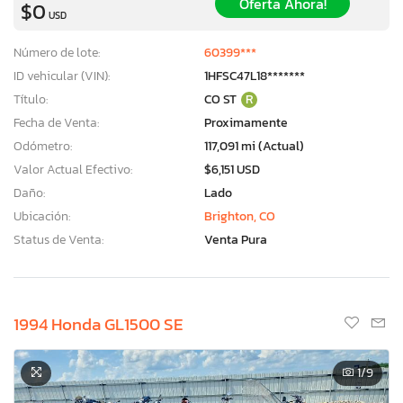
Oferta Ahora!
$0
USD
Número de lote:
60399***
ID vehicular (VIN):
1HFSC47L18*******
Título:
CO ST
R
Fecha de Venta:
Proximamente
Odómetro:
117,091 mi (Actual)
Valor Actual Efectivo:
$6,151 USD
Daño:
Lado
Ubicación:
Brighton, CO
Status de Venta:
Venta Pura
1994 Honda GL1500 SE
1
/9