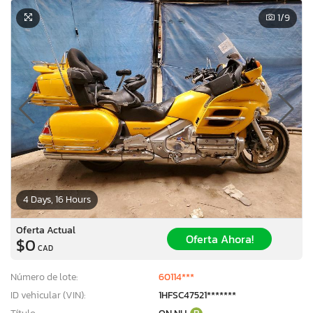
1
/9
4 Days, 16 Hours
Oferta Actual
Oferta Ahora!
$0
CAD
Número de lote:
60114***
ID vehicular (VIN):
1HFSC47521*******