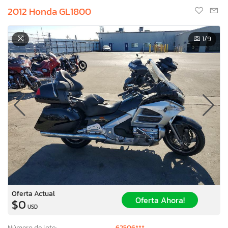
2012 Honda GL1800
1
/9
Oferta Actual
Oferta Ahora!
$0
USD
Número de lote:
62506***