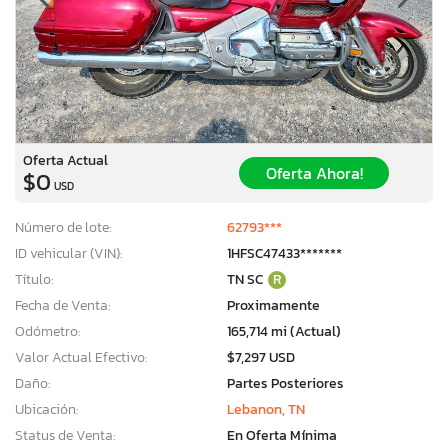
Oferta Actual
Oferta Ahora!
$0
USD
Número de lote:
62793***
ID vehicular (VIN):
1HFSC47433*******
Título:
TN SC
R
Fecha de Venta:
Proximamente
Odómetro:
165,714 mi (Actual)
Valor Actual Efectivo:
$7,297 USD
Daño:
Partes Posteriores
Ubicación:
Lebanon, TN
Status de Venta:
En Oferta Mínima