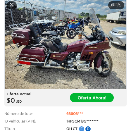
1
/9
Oferta Actual
Oferta Ahora!
$0
USD
Número de lote:
63603***
ID vehicular (VIN):
1HFSC1413G*******
Título:
OH CT
E
D