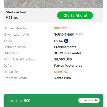
Oferta Actual
Oferta Ahora!
$0
USD
Número de lote:
58941***
ID vehicular (VIN):
1HFSC47M86*******
Título:
NC SC
S
Fecha de Venta:
Proximamente
Odómetro:
31,629 mi (Exento)
Valor Actual Efectivo:
$8,080 USD
Daño:
Partes Posteriores
Ubicación:
Dunn, NC
Status de Venta:
Venta Pura
•
601
Live Now
ARTÍCULO: