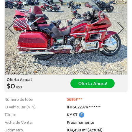
Oferta Actual
Oferta Ahora!
$0
USD
Número de lote:
56951***
ID vehicular (VIN):
1HFSC2237R*******
Título:
KY ST
E
Fecha de Venta:
Proximamente
Odómetro:
104,498 mi (Actual)