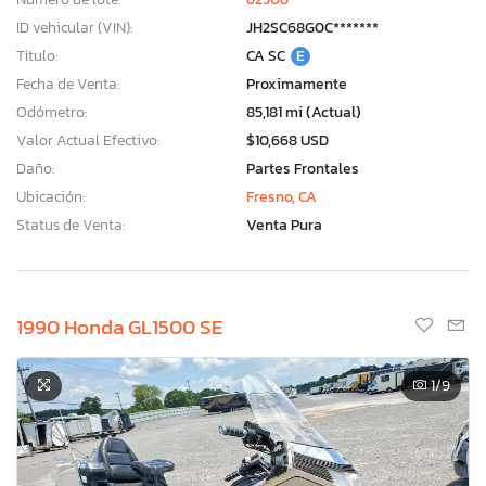
ID vehicular (VIN):
JH2SC68G0C*******
Título:
CA SC
E
Fecha de Venta:
Proximamente
Odómetro:
85,181 mi (Actual)
Valor Actual Efectivo:
$10,668 USD
Daño:
Partes Frontales
Ubicación:
Fresno, CA
Status de Venta:
Venta Pura
1990 Honda GL1500 SE
1
/9