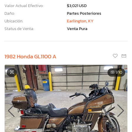
Valor Actual Efectivo:
$3,021 USD
Daño:
Partes Posteriores
Ubicación:
Earlington, KY
Status de Venta:
Venta Pura
1982 Honda GL1100 A
1
/10