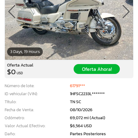
3 Days, 19 Hours
Oferta Actual
Oferta Ahora!
$0
USD
Número de lote:
61791***
ID vehicular (VIN):
1HFSC2233L*******
Título:
TN SC
Fecha de Venta:
08/10/2026
Odómetro:
69,072 mi (Actual)
Valor Actual Efectivo:
$6,564 USD
Daño:
Partes Posteriores