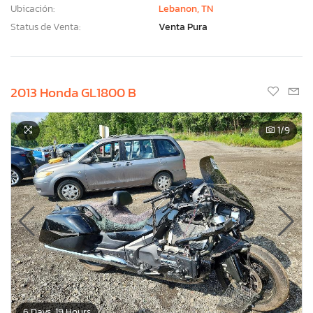
Ubicación:
Lebanon, TN
Status de Venta:
Venta Pura
2013 Honda GL1800 B
1
/9
6 Days, 19 Hours