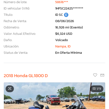
Número de lote:
58616***
ID vehicular (VIN):
1HFSC2242S*******
Título:
ID SC
E
Fecha de Venta:
08/06/2026
Odómetro:
16,926 mi (Exento)
Valor Actual Efectivo:
$6,324 USD
Daño:
Volcado
Ubicación:
Nampa, ID
Status de Venta:
En Oferta Mínima
2018 Honda GL1800 D
1
/9