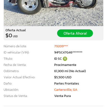
Oferta Actual
Oferta Ahora!
$0
USD
Número de lote:
79209***
ID vehicular (VIN):
1HFSC47G46*******
Título:
ID SC
R
Fecha de Venta:
Proximamente
Odómetro:
61,300 mi (No Actual)
Valor Actual Efectivo:
$5,500 USD
Daño:
Partes Frontales
Ubicación:
Cartersville, GA
Status de Venta:
Venta Pura