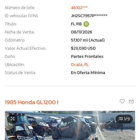
Número de lote:
46102***
ID vehicular (VIN):
JH2SC7957P*******
Título:
FL RB
R
Fecha de Venta:
08/11/2026
Odómetro:
57,107 mi (Actual)
Valor Actual Efectivo:
$23,030 USD
Daño:
Partes Frontales
Ubicación:
Ocala, FL
Status de Venta:
En Oferta Mínima
1985 Honda GL1200 I
1
/9