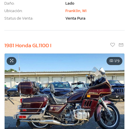
Daño:
Lado
Ubicación:
Franklin, WI
Status de Venta:
Venta Pura
1981 Honda GL1100 I
1
/9