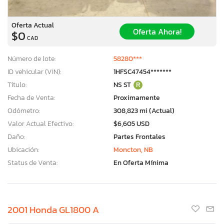
Oferta Actual
Oferta Ahora!
$0
CAD
Número de lote:
58280***
ID vehicular (VIN):
1HFSC47454*******
Título:
NS ST
R
Fecha de Venta:
Proximamente
Odómetro:
308,823 mi (Actual)
Valor Actual Efectivo:
$6,605 USD
Daño:
Partes Frontales
Ubicación:
Moncton, NB
Status de Venta:
En Oferta Mínima
2001 Honda GL1800 A