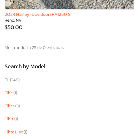
2024 Harley-Davidson RA1250 S
Reno, NV
$50.00
Mostrando 1 a 25 de 0 entradas
Search by Model
FL
(248)
Flhc
(1)
Flhcs
(3)
Flhlt
(1)
Flhtc Elec
(1)