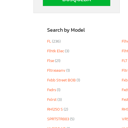
Search by Model
FL
(236)
Flh
Flhtk Elec
(3)
Flh
Flse
(21)
FL
Fltrxseanv
(1)
Flt
Fxbb Street BOB
(1)
Fx
Fxdrs
(1)
Fxd
Fxlrst
(3)
Fxs
RH1250 S
(2)
RH
SPRTSTR883
(5)
VR