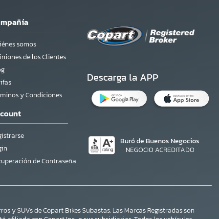
ompañía
iénes somos
niones de los Clientes
og
Descarga la APP
ifas
rminos y Condiciones
count
istrarse
Buró de Buenos Negocios
gin
NEGOCIO ACREDITADO
cuperación de Contraseña
ros y SUVs de Copart Bikes Subastas. Las Marcas Registradas son