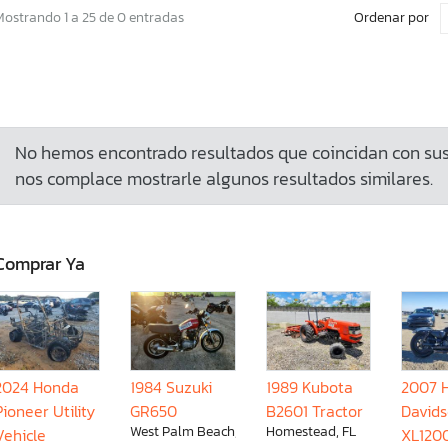
Ordenar por
Mostrando 1 a 25 de 0 entradas
No hemos encontrado resultados que coincidan con sus 
nos complace mostrarle algunos resultados similares.
Comprar Ya
2024 Honda
1984 Suzuki
1989 Kubota
2007 
Pioneer Utility
GR650
B2601 Tractor
David
West Palm Beach, FL
Homestead, FL
Vehicle
XL120