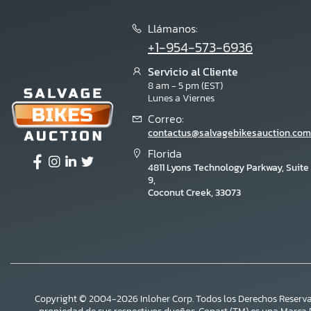
Llámanos:
+1-954-573-6936
Servicio al Cliente
8 am - 5 pm (EST)
Lunes a Viernes
Correo:
contactus@salvagebikesauction.com
Florida
4811 Lyons Technology Parkway, Suite
9,
Coconut Creek, 33073
Copyright © 2004-2026 Inloher Corp. Todos los Derechos Reserva
×