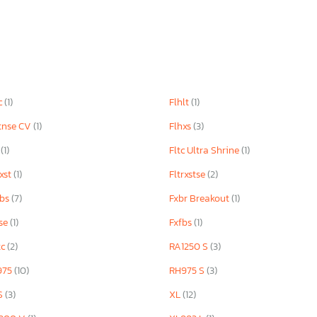
c
(1)
Flhlt
(1)
tnse CV
(1)
Flhxs
(3)
T
(1)
Fltc Ultra Shrine
(1)
rxst
(1)
Fltrxstse
(2)
bbs
(7)
Fxbr Breakout
(1)
se
(1)
Fxfbs
(1)
tc
(2)
RA1250 S
(3)
975
(10)
RH975 S
(3)
S
(3)
XL
(12)