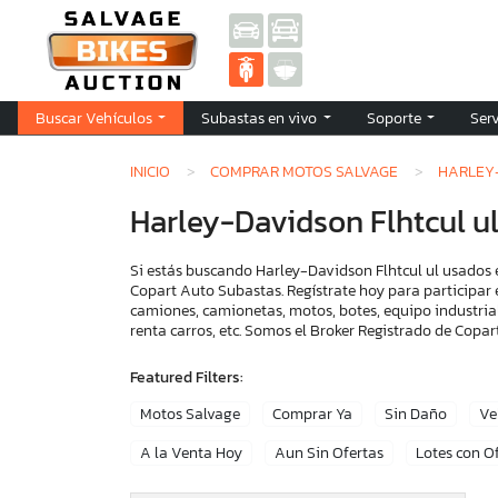
Buscar Vehículos
Subastas en vivo
Soporte
Ser
INICIO
COMPRAR MOTOS SALVAGE
HARLEY
Harley-Davidson Flhtcul u
Si estás buscando Harley-Davidson Flhtcul ul usados e
Copart Auto Subastas. Regístrate hoy para participar 
camiones, camionetas, motos, botes, equipo industria
renta carros, etc. Somos el Broker Registrado de Cop
Featured Filters:
Motos Salvage
Comprar Ya
Sin Daño
Ve
A la Venta Hoy
Aun Sin Ofertas
Lotes con O