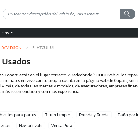
vicios
-DAVIDSON
FLHTCUL UL
l Usados
n Copart, estás en el lugar correcto. Alrededor de 150000 vehículos repa
en remates en vivo con tu propia cuenta en la página web de Copart, sin n
l y más, de todas las marcas y modelos, de aseguradoras, empresas financ
art más recomendado y con más experiencia.
hículos para partes
Título Limpio
Prende y Rueda
Daño por 
fertas
New arrivals
Venta Pura