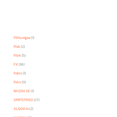
Flhtcutgse
(1)
Flsb
(2)
Fltrk
(5)
FX
(36)
Fxbrs
(1)
Fxlrs
(9)
RA1250 SE
(1)
SPRTSTR120
(27)
XL1200 N
(2)