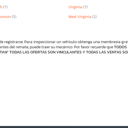
ah
(7)
Virginia
(7)
consin
(5)
West Virginia
(2)
de registrarse. Para inspeccionar un vehículo obtenga una membresia gratis
ntes del remate, puede traer su mecánico. Por favor recuerde que
TODOS 
TAN" TODAS LAS OFERTAS SON VINCULANTES Y TODAS LAS VENTAS SO