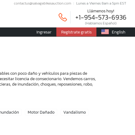
contactus@salvagebikesauction.com
Lunes a Viernes 8am a 5pm EST
Llámenos hoy!
+1-954-573-6936
(Hablamos Español)
Ingresar
Regístrate gratis
English
rables con poco daño y vehículos para piezas de
ecesitar licencia de consecionario. Vendemos carros,
ieras, de inundación, choques, reposesiones, robo,
Inundación
Motor Dañado
Vandalismo