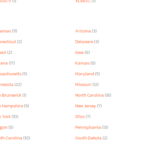
1200 V
(1)
XL883 L
(1)
kansas
(11)
Arizona
(3)
necticut
(2)
Delaware
(3)
waii
(2)
Iowa
(6)
iana
(17)
Kansas
(8)
sachusetts
(5)
Maryland
(5)
nnesota
(22)
Missouri
(12)
 Brunswick
(1)
North Carolina
(18)
w Hampshire
(9)
New Jersey
(7)
w York
(10)
Ohio
(7)
egon
(5)
Pennsylvania
(13)
th Carolina
(10)
South Dakota
(2)