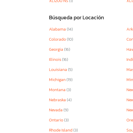
XL1200 NS
(1)
XL
Búsqueda por Locación
Alabama
(14)
Ar
Colorado
(10)
Con
Georgia
(16)
Ha
Illinois
(16)
Ind
Louisiana
(5)
Mas
Michigan
(19)
Mi
Montana
(3)
New
Nebraska
(4)
Ne
Nevada
(9)
Ne
Ontario
(3)
Or
Rhode Island
(3)
Sou