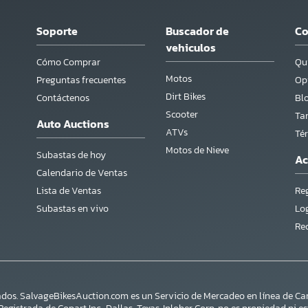
Soporte
Buscador de
C
vehiculos
Cómo Comprar
Qu
Motos
Preguntas frecuentes
Opi
Dirt Bikes
Contáctenos
Bl
Scooter
Tar
Auto Auctions
ATVs
Té
Motos de Nieve
Subastas de hoy
Ac
Calendario de Ventas
Lista de Ventas
Reg
Subastas en vivo
Lo
Re
dos. SalvageBikesAuction.com es un Servicio de Mercadeo en línea de Car