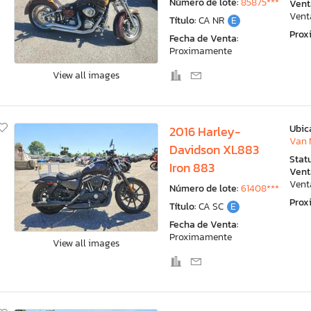
Número de lote:
85875***
Vent
Vent
Título:
CA NR
E
Pro
Fecha de Venta:
Proximamente
View all images
Ubic
2016 Harley-
Van 
Davidson XL883
Stat
Iron 883
Vent
Vent
Número de lote:
61408***
Pro
Título:
CA SC
E
Fecha de Venta:
Proximamente
View all images