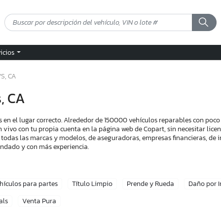
vicios
S, CA
, CA
 en el lugar correcto. Alrededor de 150000 vehículos reparables con poc
n vivo con tu propia cuenta en la página web de Copart, sin necesitar lic
 todas las marcas y modelos, de aseguradoras, empresas financieras, de i
endado y con más experiencia.
hículos para partes
Título Limpio
Prende y Rueda
Daño por 
als
Venta Pura