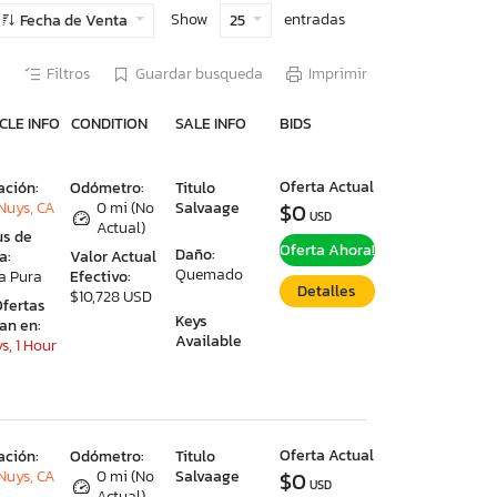
Show
entradas
Fecha de Venta
25
Filtros
Guardar busqueda
Imprimir
CLE INFO
CONDITION
SALE INFO
BIDS
Oferta Actual
ación:
Odómetro:
Titulo
Nuys, CA
0 mi (No
Salvaage
$0
USD
Actual)
us de
Oferta Ahora!
Daño:
a:
Valor Actual
Quemado
a Pura
Efectivo:
Detalles
$10,728 USD
Ofertas
Keys
ran en:
Available
s, 1 Hour
Oferta Actual
ación:
Odómetro:
Titulo
Nuys, CA
0 mi (No
Salvaage
$0
USD
Actual)