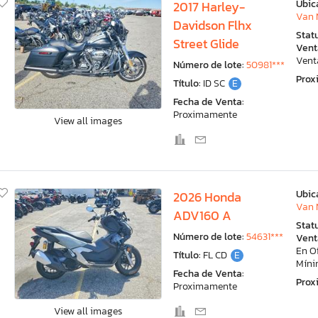
Ubic
2017 Harley-
Van 
Davidson Flhx
Stat
Street Glide
Vent
Vent
Número de lote:
50981***
Pro
Título:
ID SC
E
Fecha de Venta:
Proximamente
View all images
Ubic
2026 Honda
Van 
ADV160 A
Stat
Número de lote:
54631***
Vent
En O
Título:
FL CD
E
Mín
Fecha de Venta:
Pro
Proximamente
View all images