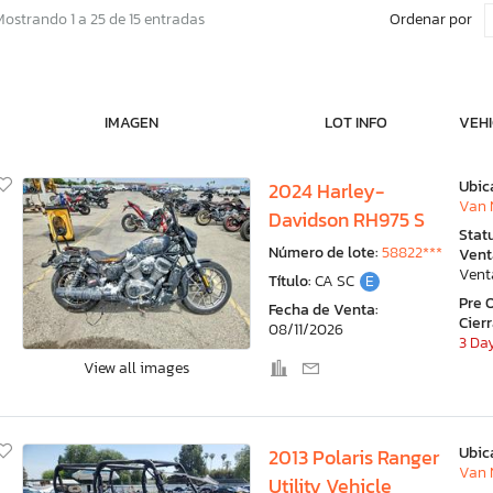
Ordenar por
Mostrando 1 a 25 de 15 entradas
IMAGEN
LOT INFO
VEHI
Ubic
2024 Harley-
Van 
Davidson RH975 S
Stat
Número de lote:
58822***
Vent
Vent
Título:
CA SC
E
Pre 
Fecha de Venta:
Cier
08/11/2026
3 Day
View all images
Ubic
2013 Polaris Ranger
Van 
Utility Vehicle