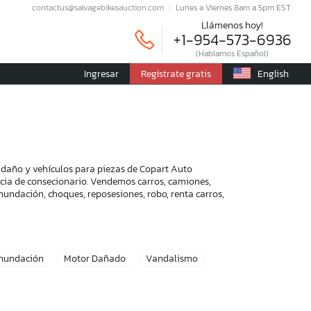
contactus@salvagebikesauction.com
Lunes a Viernes 8am a 5pm EST
Llámenos hoy!
+1-954-573-6936
(Hablamos Español)
Ingresar
Regístrate gratis
English
o daño y vehículos para piezas de Copart Auto
encia de consecionario. Vendemos carros, camiones,
nundación, choques, reposesiones, robo, renta carros,
Inundación
Motor Dañado
Vandalismo