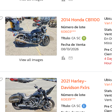
Ubic
2014 Honda CB1100
Van 
Número de lote:
Stat
60603***
Vent
Título:
CA SC
R
En O
Mín
Fecha de Venta:
08/13/2026
Pre 
Cier
4 Day
View all images
Hour
Ubic
2021 Harley-
Van 
Davidson Fxlrs
Stat
Número de lote:
Vent
60839***
Vent
Título:
CA SC
E
Pre 
Cier