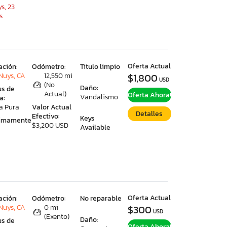
s, 23
s
Oferta Actual
ación:
Odómetro:
Titulo limpio
Nuys, CA
12,550 mi
$1,800
USD
(No
Daño:
us de
Actual)
Oferta Ahora!
Vandalismo
a:
a Pura
Valor Actual
Detalles
Efectivo:
Keys
ximamente
$3,200 USD
Available
Oferta Actual
ación:
Odómetro:
No reparable
Nuys, CA
0 mi
$300
USD
(Exento)
Daño:
us de
Oferta Ahora!