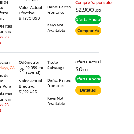
us de
Compre Ya por solo
Daño:
Partes
a:
Valor Actual
$2,900
USD
Frontales
ferta
Efectivo:
ima
$11,370 USD
Oferta Ahora!
Keys Not
Ofertas
Available
Comprar Ya
ran en:
s, 23
s
Oferta Actual
ación:
Odómetro:
Titulo
Nuys, CA
19,859 mi
Salvaage
$0
USD
(Actual)
us de
Oferta Ahora!
Daño:
Partes
a:
Valor Actual
Frontales
a Pura
Efectivo:
Detalles
$1,192 USD
Ofertas
Keys Not
ran en:
Available
s, 23
s