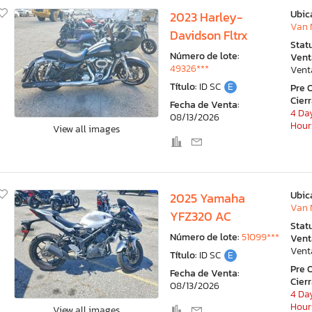
Ubic
2023 Harley-
Van 
Davidson Fltrx
Stat
Número de lote:
Vent
49326***
Vent
Título:
ID SC
E
Pre 
Cier
Fecha de Venta:
4 Day
08/13/2026
Hour
View all images
Ubic
2025 Yamaha
Van 
YFZ320 AC
Stat
Número de lote:
51099***
Vent
Vent
Título:
ID SC
E
Pre 
Fecha de Venta:
Cier
08/13/2026
4 Day
Hour
View all images