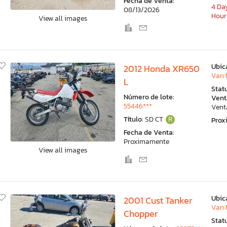
Fecha de Venta:
4 Day
08/13/2026
Hour
View all images
Ubic
2012 Honda XR650
Van 
L
Stat
Número de lote:
Vent
55446***
Vent
Título:
SD CT
R
Pro
Fecha de Venta:
Proximamente
View all images
Ubic
2001 Cust Tanker
Van 
Chopper
Stat