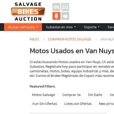
Buscar Vehículos
Subastas en vivo
Soporte
Ser
INICIO
COMPRAR MOTOS SALVAGE
VAN NUY
Motos Usados en Van Nuys
Si estás buscando Motos usados en Van Nuys, CA estás
Subastas. Regístrate hoy para participar en remates e
camionetas, motos, botes, equipo industrial y más, de
etc. Somos el Broker Registrado de Copart más recom
Featured Filters:
Motos Salvage
Comprar Ya
Sin Daño
Ve
Aun Sin Ofertas
Lotes con Ofertas
New arriv