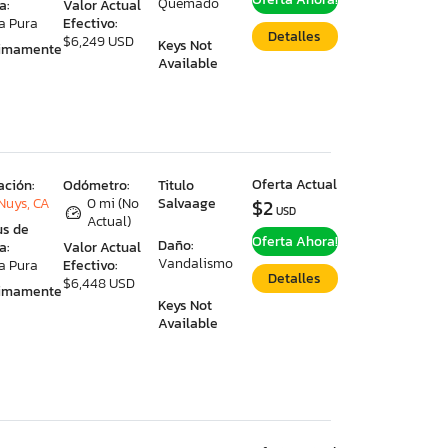
Quemado
a:
Valor Actual
a Pura
Efectivo:
Detalles
$6,249 USD
Keys Not
ximamente
Available
Oferta Actual
ación:
Odómetro:
Titulo
Nuys, CA
0 mi (No
Salvaage
$2
USD
Actual)
us de
Oferta Ahora!
Daño:
a:
Valor Actual
Vandalismo
a Pura
Efectivo:
Detalles
$6,448 USD
ximamente
Keys Not
Available