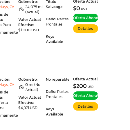
Oferta Actual
ación:
Odómetro:
Titulo
Nuys, CA
24,075 mi
Salvaage
$0
USD
(Actual)
us de
Oferta Ahora!
Daño:
Partes
a:
Valor Actual
Frontales
a Pura
Efectivo:
Detalles
$1,000 USD
ximamente
Keys
Available
Oferta Actual
ación:
Odómetro:
No reparable
Nuys, CA
0 mi (No
$200
USD
Actual)
Daño:
Partes
us de
Oferta Ahora!
Frontales
a:
Valor Actual
ferta
Efectivo:
Detalles
ima
$4,371 USD
Keys
Available
ximamente