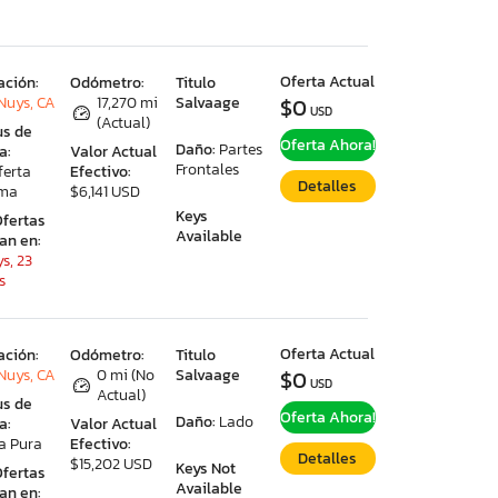
Oferta Actual
ación:
Odómetro:
Titulo
Nuys, CA
17,270 mi
Salvaage
$0
USD
(Actual)
us de
Oferta Ahora!
Daño:
Partes
a:
Valor Actual
Frontales
ferta
Efectivo:
Detalles
ima
$6,141 USD
Keys
Ofertas
Available
ran en:
s, 23
s
Oferta Actual
ación:
Odómetro:
Titulo
Nuys, CA
0 mi (No
Salvaage
$0
USD
Actual)
us de
Oferta Ahora!
Daño:
Lado
a:
Valor Actual
a Pura
Efectivo:
Detalles
$15,202 USD
Keys Not
Ofertas
Available
ran en: