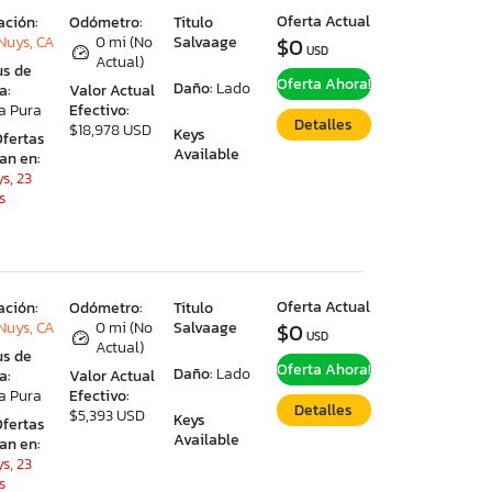
Oferta Actual
ación:
Odómetro:
Titulo
Nuys, CA
0 mi (No
Salvaage
$0
USD
Actual)
us de
Oferta Ahora!
Daño:
Lado
a:
Valor Actual
a Pura
Efectivo:
Detalles
$18,978 USD
Keys
Ofertas
Available
ran en:
s, 23
s
Oferta Actual
ación:
Odómetro:
Titulo
Nuys, CA
0 mi (No
Salvaage
$0
USD
Actual)
us de
Oferta Ahora!
Daño:
Lado
a:
Valor Actual
a Pura
Efectivo:
Detalles
$5,393 USD
Keys
Ofertas
Available
ran en:
s, 23
s