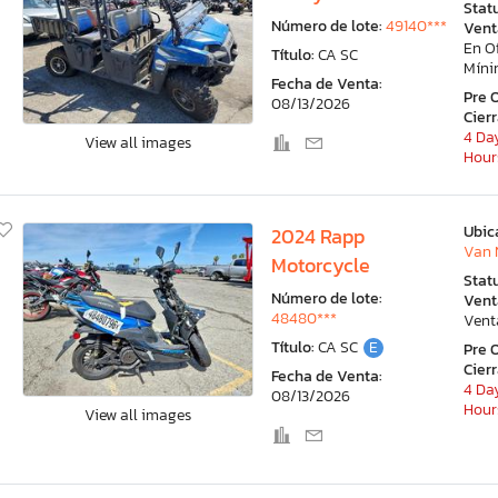
Stat
Número de lote:
49140***
Vent
En O
Título:
CA SC
Mín
Fecha de Venta:
Pre 
08/13/2026
Cier
4 Day
View all images
Hour
Ubic
2024 Rapp
Van 
Motorcycle
Stat
Número de lote:
Vent
48480***
Vent
Título:
CA SC
E
Pre 
Cier
Fecha de Venta:
4 Day
08/13/2026
Hour
View all images