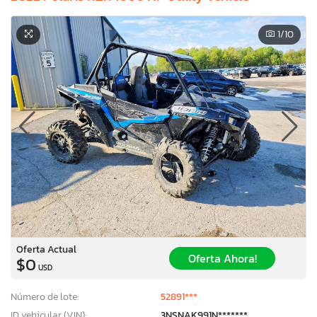
1
/10
Oferta Actual
Oferta Ahora!
$0
USD
Número de lote:
52891***
ID vehicular (VIN):
3NSNAK991N*******