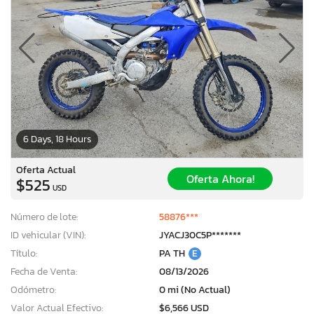
6 Days, 18 Hours
Oferta Actual
Oferta Ahora!
$525
USD
Número de lote:
58876***
ID vehicular (VIN):
JYACJ30C5P*******
Título:
PA TH
E
Fecha de Venta:
08/13/2026
Odómetro:
0 mi (No Actual)
Valor Actual Efectivo:
$6,566 USD