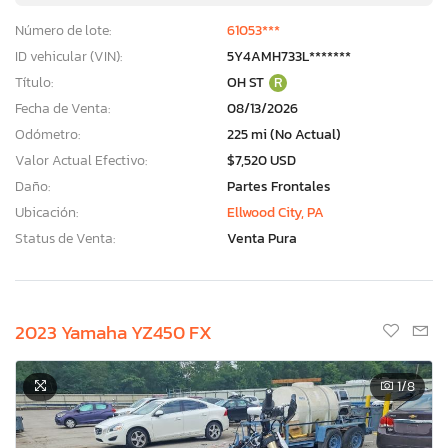
Número de lote:
61053***
ID vehicular (VIN):
5Y4AMH733L*******
Título:
OH ST
R
Fecha de Venta:
08/13/2026
Odómetro:
225 mi (No Actual)
Valor Actual Efectivo:
$7,520 USD
Daño:
Partes Frontales
Ubicación:
Ellwood City, PA
Status de Venta:
Venta Pura
2023 Yamaha YZ450 FX
1
/8