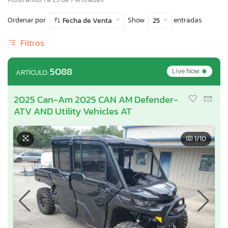
Ordenar por
Show
entradas
Fecha de Venta
25
Filtros
•
5088
Live Now
ARTÍCULO:
2025 Can-Am 2025 CAN AM Defender-
ATV AND Utility Vehicles AT
1
/10