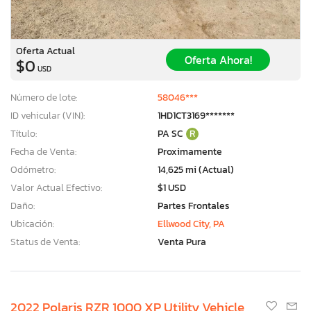
Oferta Actual
Oferta Ahora!
$0
USD
Número de lote:
58046***
ID vehicular (VIN):
1HD1CT3169*******
Título:
PA SC
R
Fecha de Venta:
Proximamente
Odómetro:
14,625 mi (Actual)
Valor Actual Efectivo:
$1 USD
Daño:
Partes Frontales
Ubicación:
Ellwood City, PA
Status de Venta:
Venta Pura
2022 Polaris RZR 1000 XP Utility Vehicle