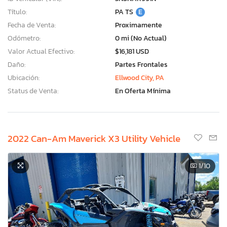
Título:
PA TS
E
Fecha de Venta:
Proximamente
Odómetro:
0 mi (No Actual)
Valor Actual Efectivo:
$16,181 USD
Daño:
Partes Frontales
Ubicación:
Ellwood City, PA
Status de Venta:
En Oferta Mínima
2022 Can-Am Maverick X3 Utility Vehicle
1
/10