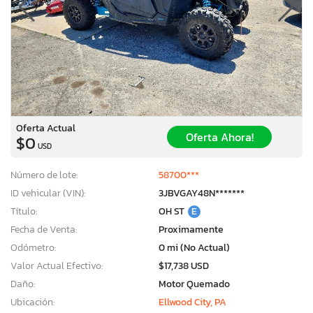
Oferta Actual
Oferta Ahora!
$0
USD
Número de lote:
58700***
ID vehicular (VIN):
3JBVGAY48N*******
Título:
OH ST
E
Fecha de Venta:
Proximamente
Odómetro:
0 mi (No Actual)
Valor Actual Efectivo:
$17,738 USD
Daño:
Motor Quemado
Ubicación:
Ellwood City, PA