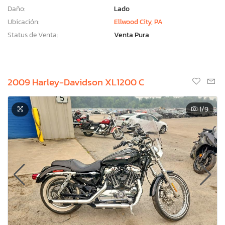
Daño:
Lado
Ubicación:
Ellwood City, PA
Status de Venta:
Venta Pura
2009 Harley-Davidson XL1200 C
1
/9