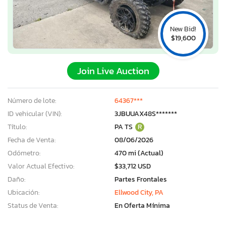
New Bid!
$19,600
Join Live Auction
Número de lote:
64367***
ID vehicular (VIN):
3JBUUAX48S*******
Título:
PA TS
R
Fecha de Venta:
08/06/2026
Odómetro:
470 mi (Actual)
Valor Actual Efectivo:
$33,712 USD
Daño:
Partes Frontales
Ubicación:
Ellwood City, PA
Status de Venta:
En Oferta Mínima