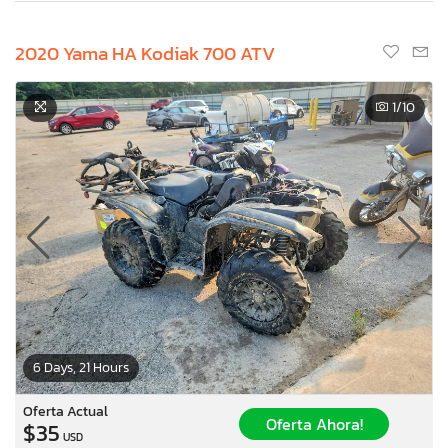
2020 Yama HA Kodiak 700 ATV
1
/10
6 Days, 21 Hours
Oferta Actual
Oferta Ahora!
$35
USD