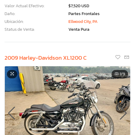
Valor Actual Efectivo:
$7,520 USD
Daño:
Partes Frontales
Ubicación:
Ellwood City, PA
Status de Venta:
Venta Pura
2009 Harley-Davidson XL1200 C
1
/9