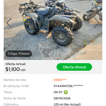
5 Days, 11 Hours
Oferta Actual
Oferta Ahora!
$1,100
USD
Número de lote:
61053***
ID vehicular (VIN):
5Y4AMH733L*******
Título:
OH ST
R
Fecha de Venta:
08/13/2026
Odómetro:
225 mi (No Actual)