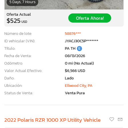
5 Days, 7 Hours
Oferta Actual
Oferta Ahora!
$525
USD
Número de lote:
58876***
ID vehicular (VIN):
JYACJ30C5P*******
Título:
PA TH
E
Fecha de Venta:
08/13/2026
Odómetro:
0 mi (No Actual)
Valor Actual Efectivo:
$6,566 USD
Daño:
Lado
Ubicación:
Ellwood City, PA
Status de Venta:
Venta Pura
2022 Polaris RZR 1000 XP Utility Vehicle