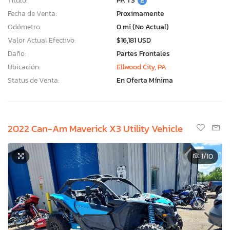
Título:
PA TS
E
Fecha de Venta:
Proximamente
Odómetro:
0 mi (No Actual)
Valor Actual Efectivo:
$16,181 USD
Daño:
Partes Frontales
Ubicación:
Ellwood City, PA
Status de Venta:
En Oferta Mínima
2022 Can-Am Maverick X3 Utility Vehicle
1
/10