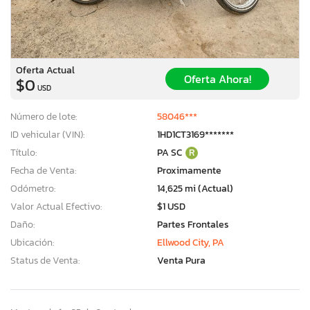
Oferta Actual
Oferta Ahora!
$0
USD
Número de lote:
58046***
ID vehicular (VIN):
1HD1CT3169*******
Título:
PA SC
R
Fecha de Venta:
Proximamente
Odómetro:
14,625 mi (Actual)
Valor Actual Efectivo:
$1 USD
Daño:
Partes Frontales
Ubicación:
Ellwood City, PA
Status de Venta:
Venta Pura