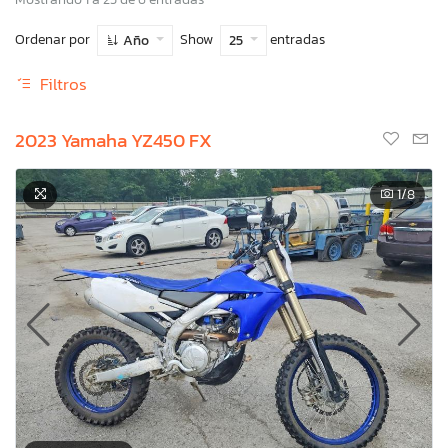
Ordenar por
Show
entradas
Año
25
Filtros
2023 Yamaha YZ450 FX
1
/8