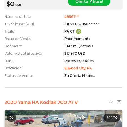
Oferta Ahora!
$0
USD
Número de lote:
49961***
ID vehicular (VIN):
1HFVE0578M*******
Título:
PA CT
R
Fecha de Venta:
Proximamente
Odómetro:
3,147 mi (Actual)
Valor Actual Efectivo:
$17,970 USD
Daño:
Partes Frontales
Ubicación:
Ellwood City, PA
Status de Venta:
En Oferta Mínima
2020 Yama HA Kodiak 700 ATV
1
/10