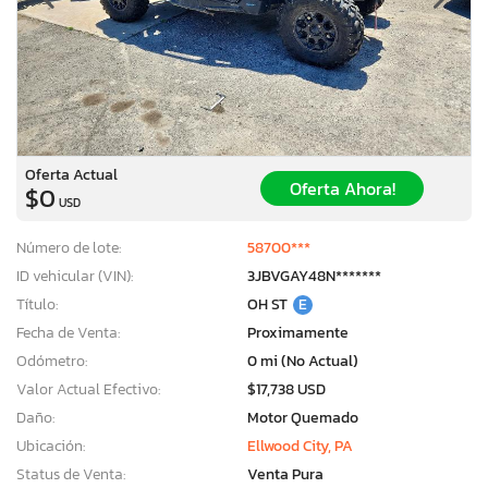
Oferta Actual
Oferta Ahora!
$0
USD
Número de lote:
58700***
ID vehicular (VIN):
3JBVGAY48N*******
Título:
OH ST
E
Fecha de Venta:
Proximamente
Odómetro:
0 mi (No Actual)
Valor Actual Efectivo:
$17,738 USD
Daño:
Motor Quemado
Ubicación:
Ellwood City, PA
Status de Venta:
Venta Pura