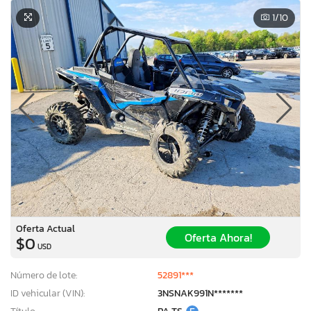
1
/10
Oferta Actual
Oferta Ahora!
$0
USD
Número de lote:
52891***
ID vehicular (VIN):
3NSNAK991N*******