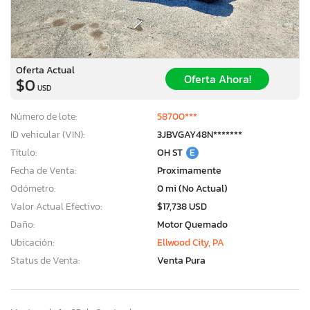
Oferta Actual
Oferta Ahora!
$0
USD
Número de lote:
58700***
ID vehicular (VIN):
3JBVGAY48N*******
Título:
OH ST
E
Fecha de Venta:
Proximamente
Odómetro:
0 mi (No Actual)
Valor Actual Efectivo:
$17,738 USD
Daño:
Motor Quemado
Ubicación:
Ellwood City, PA
Status de Venta:
Venta Pura