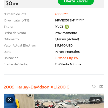
Oferta Ahora!
$0
USD
Número de lote:
49961***
ID vehicular (VIN):
1HFVE0578M*******
Título:
PA CT
R
Fecha de Venta:
Proximamente
Odómetro:
3,147 mi (Actual)
Valor Actual Efectivo:
$17,970 USD
Daño:
Partes Frontales
Ubicación:
Ellwood City, PA
Status de Venta:
En Oferta Mínima
2009 Harley-Davidson XL1200 C
1
/9