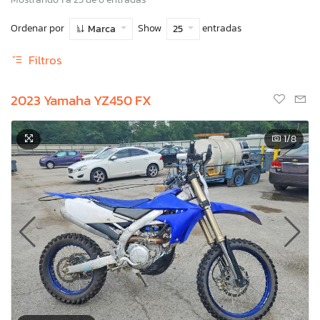
Ordenar por
Show
entradas
Marca
25
Filtros
2023 Yamaha YZ450 FX
1
/8