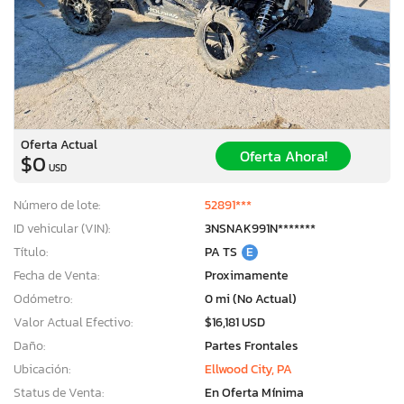
Oferta Actual
Oferta Ahora!
$0
USD
Número de lote:
52891***
ID vehicular (VIN):
3NSNAK991N*******
Título:
PA TS
E
Fecha de Venta:
Proximamente
Odómetro:
0 mi (No Actual)
Valor Actual Efectivo:
$16,181 USD
Daño:
Partes Frontales
Ubicación:
Ellwood City, PA
Status de Venta:
En Oferta Mínima