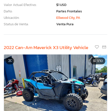
Valor Actual Efectivo:
$1 USD
Daño:
Partes Frontales
Ubicación:
Ellwood City, PA
Status de Venta:
Venta Pura
2022 Can-Am Maverick X3 Utility Vehicle
1
/10