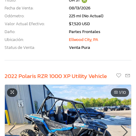
Título:
OH ST
R
Fecha de Venta:
08/13/2026
Odómetro:
225 mi (No Actual)
Valor Actual Efectivo:
$7,520 USD
Daño:
Partes Frontales
Ubicación:
Ellwood City, PA
Status de Venta:
Venta Pura
2022 Polaris RZR 1000 XP Utility Vehicle
1
/10