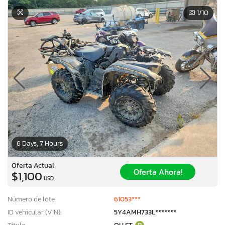
1
/10
6 Days, 7 Hours
Oferta Actual
Oferta Ahora!
$1,100
USD
Número de lote:
61053***
ID vehicular (VIN):
5Y4AMH733L*******