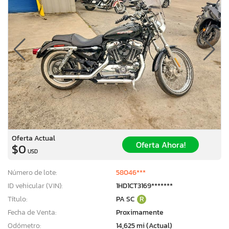
Oferta Actual
Oferta Ahora!
$0
USD
Número de lote:
58046***
ID vehicular (VIN):
1HD1CT3169*******
Título:
PA SC
R
Fecha de Venta:
Proximamente
Odómetro:
14,625 mi (Actual)