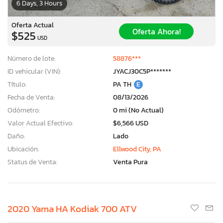
6 Days, 3 Hours
Oferta Actual
Oferta Ahora!
$525
USD
Número de lote:
58876***
ID vehicular (VIN):
JYACJ30C5P*******
Título:
PA TH
E
Fecha de Venta:
08/13/2026
Odómetro:
0 mi (No Actual)
Valor Actual Efectivo:
$6,566 USD
Daño:
Lado
Ubicación:
Ellwood City, PA
Status de Venta:
Venta Pura
2020 Yama HA Kodiak 700 ATV