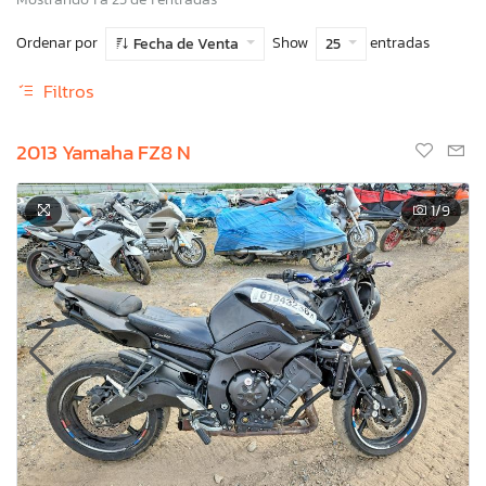
Ordenar por
Show
entradas
Fecha de Venta
25
Filtros
2013 Yamaha FZ8 N
1
/9