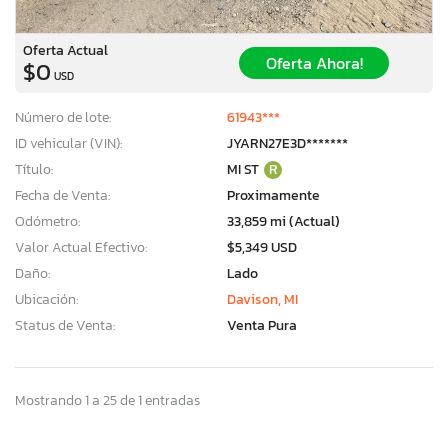
Oferta Actual
Oferta Ahora!
$0
USD
Número de lote:
61943***
ID vehicular (VIN):
JYARN27E3D*******
Título:
MI ST
R
Fecha de Venta:
Proximamente
Odómetro:
33,859 mi (Actual)
Valor Actual Efectivo:
$5,349 USD
Daño:
Lado
Ubicación:
Davison, MI
Status de Venta:
Venta Pura
Mostrando 1 a 25 de 1 entradas