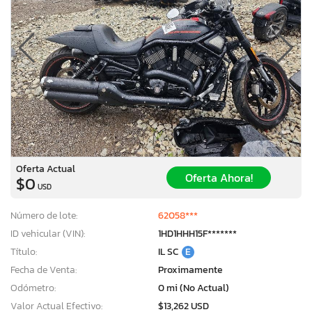
Oferta Actual
Oferta Ahora!
$0
USD
Número de lote:
62058***
ID vehicular (VIN):
1HD1HHH15F*******
Título:
IL SC
E
Fecha de Venta:
Proximamente
Odómetro:
0 mi (No Actual)
Valor Actual Efectivo:
$13,262 USD