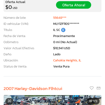
Oferta Actual
Oferta Ahora!
$0
USD
Número de lote:
55648***
ID vehicular (VIN):
MLY1ZF110S*******
Título:
IL SC
E
Fecha de Venta:
Proximamente
Odómetro:
0 mi (No Actual)
Valor Actual Efectivo:
$10,941 USD
Daño:
Lado
Ubicación:
Cahokia Heights, IL
Status de Venta:
Venta Pura
2007 Harley-Davidson Flhtcui
1
/9