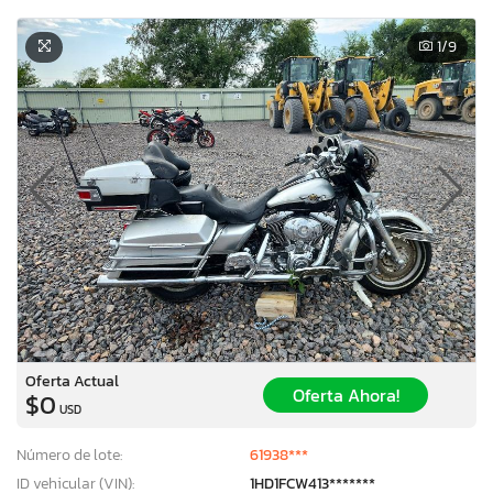
1
/9
Oferta Actual
Oferta Ahora!
$0
USD
Número de lote:
61938***
ID vehicular (VIN):
1HD1FCW413*******