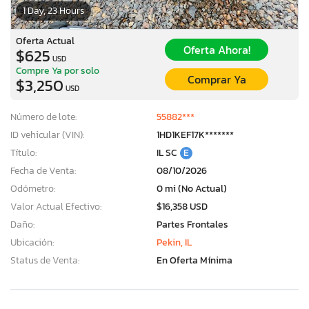
1 Day, 23 Hours
Oferta Actual
Oferta Ahora!
$625
USD
Compre Ya por solo
Comprar Ya
$3,250
USD
Número de lote:
55882***
ID vehicular (VIN):
1HD1KEF17K*******
Título:
IL SC
E
Fecha de Venta:
08/10/2026
Odómetro:
0 mi (No Actual)
Valor Actual Efectivo:
$16,358 USD
Daño:
Partes Frontales
Ubicación:
Pekin, IL
Status de Venta:
En Oferta Mínima