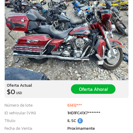
Oferta Actual
Oferta Ahora!
$0
USD
Número de lote:
61412***
ID vehicular (VIN):
1HD1FC41X7*******
Título:
IL SC
E
Fecha de Venta:
Proximamente