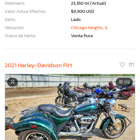
Odómetro:
23,350 mi (Actual)
Valor Actual Efectivo:
$8,900 USD
Daño:
Lado
Ubicación:
Chicago Heights, IL
Status de Venta:
Venta Pura
2021 Harley-Davidson Flrt
1
/8