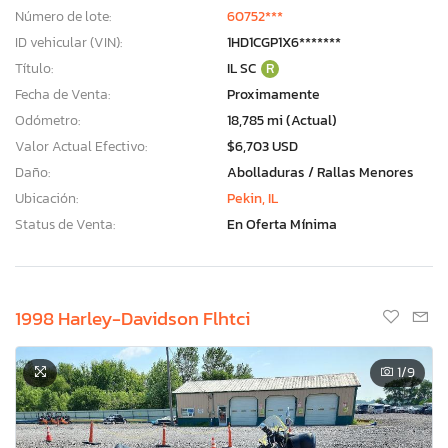
Número de lote:
60752***
ID vehicular (VIN):
1HD1CGP1X6*******
Título:
IL SC
R
Fecha de Venta:
Proximamente
Odómetro:
18,785 mi (Actual)
Valor Actual Efectivo:
$6,703 USD
Daño:
Abolladuras / Rallas Menores
Ubicación:
Pekin, IL
Status de Venta:
En Oferta Mínima
1998 Harley-Davidson Flhtci
1
/9