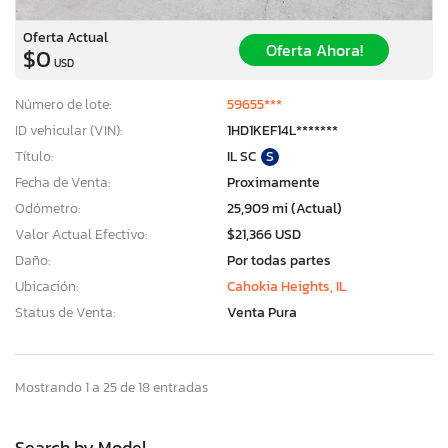
Oferta Actual
Oferta Ahora!
$0
USD
Número de lote:
59655***
ID vehicular (VIN):
1HD1KEF14L*******
Título:
IL SC
S
Fecha de Venta:
Proximamente
Odómetro:
25,909 mi (Actual)
Valor Actual Efectivo:
$21,366 USD
Daño:
Por todas partes
Ubicación:
Cahokia Heights, IL
Status de Venta:
Venta Pura
Mostrando 1 a 25 de 18 entradas
Search by Model