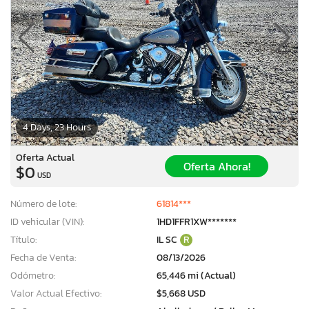
4 Days, 23 Hours
Oferta Actual
Oferta Ahora!
$0
USD
Número de lote:
61814***
ID vehicular (VIN):
1HD1FFR1XW*******
Título:
IL SC
R
Fecha de Venta:
08/13/2026
Odómetro:
65,446 mi (Actual)
Valor Actual Efectivo:
$5,668 USD