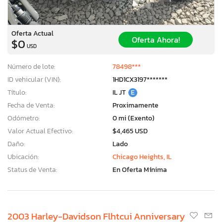
Oferta Actual
Oferta Ahora!
$0
USD
Número de lote:
78498***
ID vehicular (VIN):
1HD1CX3197*******
Título:
IL JT
E
Fecha de Venta:
Proximamente
Odómetro:
0 mi (Exento)
Valor Actual Efectivo:
$4,465 USD
Daño:
Lado
Ubicación:
Chicago Heights, IL
Status de Venta:
En Oferta Mínima
2003 Harley-Davidson Flhtcui Anniversary