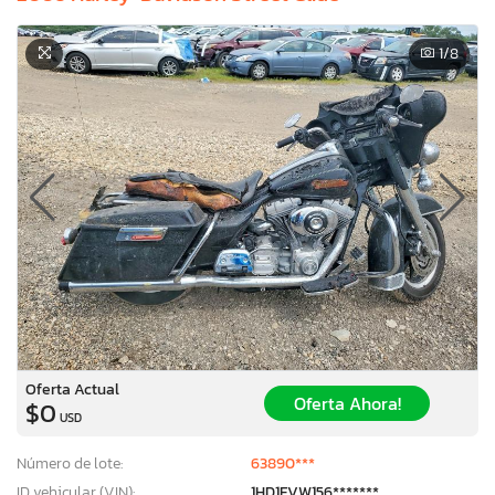
1
/8
Oferta Actual
Oferta Ahora!
$0
USD
Número de lote:
63890***
ID vehicular (VIN):
1HD1FVW156*******