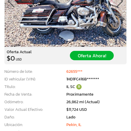
Oferta Actual
Oferta Ahora!
$0
USD
Número de lote:
62655***
ID vehicular (VIN):
1HD1FC416B*******
Título:
IL SC
R
Fecha de Venta:
Proximamente
Odómetro:
26,862 mi (Actual)
Valor Actual Efectivo:
$11,724 USD
Daño:
Lado
Ubicación:
Pekin, IL