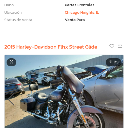
Daño:
Partes Frontales
Ubicación:
Chicago Heights, IL
Status de Venta:
Venta Pura
2015 Harley-Davidson Flhx Street Glide
1
/9