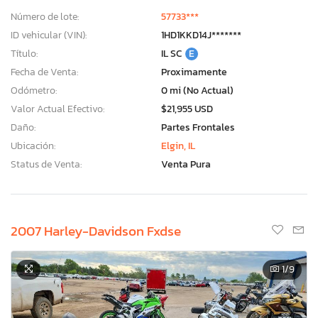
Número de lote:
57733***
ID vehicular (VIN):
1HD1KKD14J*******
Título:
IL SC
E
Fecha de Venta:
Proximamente
Odómetro:
0 mi (No Actual)
Valor Actual Efectivo:
$21,955 USD
Daño:
Partes Frontales
Ubicación:
Elgin, IL
Status de Venta:
Venta Pura
2007 Harley-Davidson Fxdse
1
/9