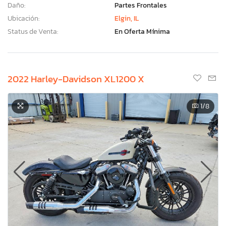
Daño:
Partes Frontales
Ubicación:
Elgin, IL
Status de Venta:
En Oferta Mínima
2022 Harley-Davidson XL1200 X
1
/8