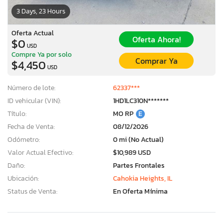
3 Days, 23 Hours
Oferta Actual
Oferta Ahora!
$0
USD
Compre Ya por solo
Comprar Ya
$4,450
USD
Número de lote:
62337***
ID vehicular (VIN):
1HD1LC310N*******
Título:
MO RP
E
Fecha de Venta:
08/12/2026
Odómetro:
0 mi (No Actual)
Valor Actual Efectivo:
$10,989 USD
Daño:
Partes Frontales
Ubicación:
Cahokia Heights, IL
Status de Venta:
En Oferta Mínima