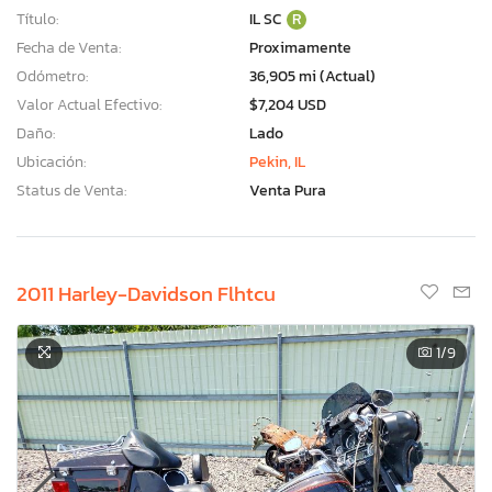
Título:
IL SC
R
Fecha de Venta:
Proximamente
Odómetro:
36,905 mi (Actual)
Valor Actual Efectivo:
$7,204 USD
Daño:
Lado
Ubicación:
Pekin, IL
Status de Venta:
Venta Pura
2011 Harley-Davidson Flhtcu
1
/9