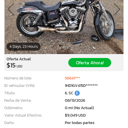
4 Days, 23 Hours
Oferta Actual
Oferta Ahora!
$15
USD
Número de lote:
56641***
ID vehicular (VIN):
1HD1GV415D*******
Título:
IL SC
E
Fecha de Venta:
08/13/2026
Odómetro:
0 mi (No Actual)
Valor Actual Efectivo:
$9,049 USD
Daño:
Por todas partes