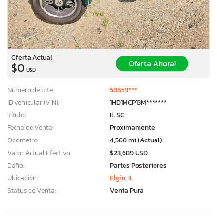
Oferta Actual
Oferta Ahora!
$0
USD
Número de lote:
58659***
ID vehicular (VIN):
1HD1MCP13M*******
Título:
IL SC
Fecha de Venta:
Proximamente
Odómetro:
4,560 mi (Actual)
Valor Actual Efectivo:
$23,689 USD
Daño:
Partes Posteriores
Ubicación:
Elgin, IL
Status de Venta:
Venta Pura