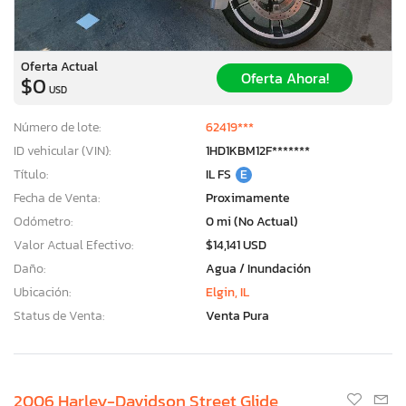
Oferta Actual
Oferta Ahora!
$0
USD
Número de lote:
62419***
ID vehicular (VIN):
1HD1KBM12F*******
Título:
IL FS
E
Fecha de Venta:
Proximamente
Odómetro:
0 mi (No Actual)
Valor Actual Efectivo:
$14,141 USD
Daño:
Agua / Inundación
Ubicación:
Elgin, IL
Status de Venta:
Venta Pura
2006 Harley-Davidson Street Glide