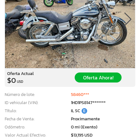
Oferta Actual
Oferta Ahora!
$0
USD
Número de lote:
58460***
ID vehicular (VIN):
1HD1PS8147*******
Título:
IL SC
E
Fecha de Venta:
Proximamente
Odómetro:
0 mi (Exento)
Valor Actual Efectivo:
$13,195 USD