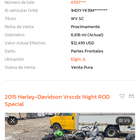
Número de lote:
61137***
ID vehicular (VIN):
1HD1YYK15M*******
Título:
WV SC
Fecha de Venta:
Proximamente
Odómetro:
6,616 mi (Actual)
Valor Actual Efectivo:
$12,495 USD
Daño:
Partes Frontales
Ubicación:
Elgin, IL
Status de Venta:
Venta Pura
2015 Harley-Davidson Vrscdx Night ROD
Special
1
/9