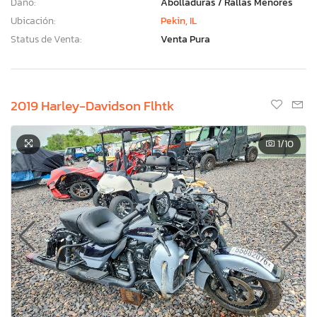
Daño:
Abolladuras / Rallas Menores
Ubicación:
Pekin, IL
Status de Venta:
Venta Pura
2019 Harley-Davidson Flhtk
1
/10