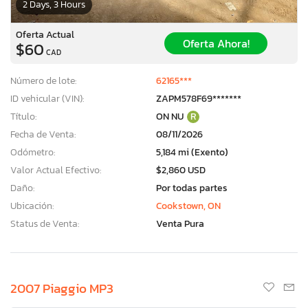
2 Days, 3 Hours
Oferta Actual
Oferta Ahora!
$60
CAD
Número de lote:
62165***
ID vehicular (VIN):
ZAPM578F69*******
Título:
ON NU
R
Fecha de Venta:
08/11/2026
Odómetro:
5,184 mi (Exento)
Valor Actual Efectivo:
$2,860 USD
Daño:
Por todas partes
Ubicación:
Cookstown, ON
Status de Venta:
Venta Pura
2007 Piaggio MP3