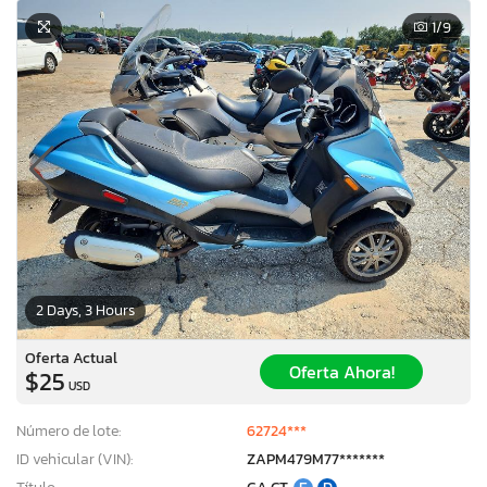
1
/9
2 Days, 3 Hours
Oferta Actual
Oferta Ahora!
$25
USD
Número de lote:
62724***
ID vehicular (VIN):
ZAPM479M77*******