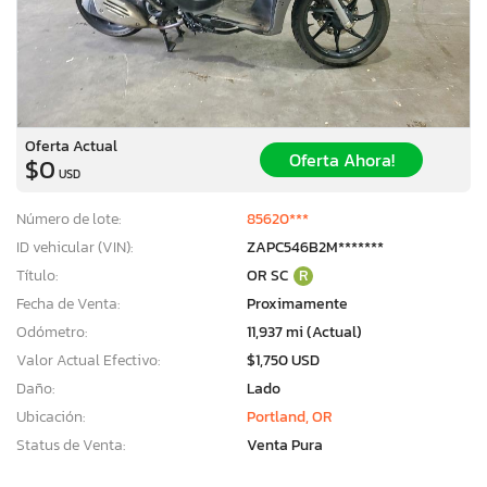
Oferta Actual
Oferta Ahora!
$0
USD
Número de lote:
85620***
ID vehicular (VIN):
ZAPC546B2M*******
Título:
OR SC
R
Fecha de Venta:
Proximamente
Odómetro:
11,937 mi (Actual)
Valor Actual Efectivo:
$1,750 USD
Daño:
Lado
Ubicación:
Portland, OR
Status de Venta:
Venta Pura