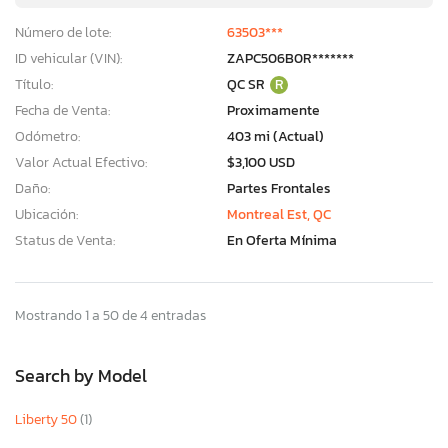
Número de lote:
63503***
ID vehicular (VIN):
ZAPC506B0R*******
Título:
QC SR
R
Fecha de Venta:
Proximamente
Odómetro:
403 mi (Actual)
Valor Actual Efectivo:
$3,100 USD
Daño:
Partes Frontales
Ubicación:
Montreal Est, QC
Status de Venta:
En Oferta Mínima
Mostrando 1 a 50 de 4 entradas
Search by Model
Liberty 50
(1)