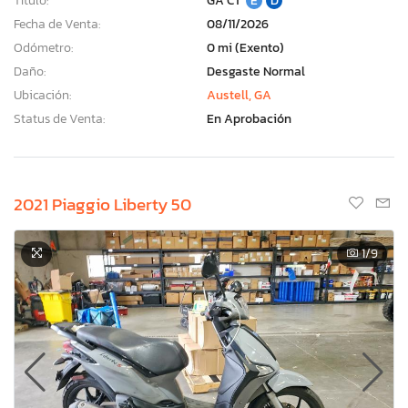
Título:
GA CT
E
D
Fecha de Venta:
08/11/2026
Odómetro:
0 mi (Exento)
Daño:
Desgaste Normal
Ubicación:
Austell, GA
Status de Venta:
En Aprobación
2021 Piaggio Liberty 50
1
/9