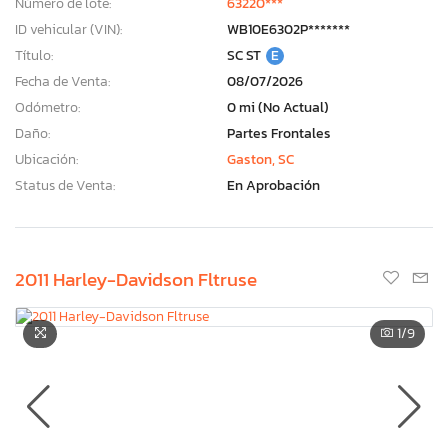
Número de lote:
63220***
ID vehicular (VIN):
WB10E6302P*******
Título:
SC ST
E
Fecha de Venta:
08/07/2026
Odómetro:
0 mi (No Actual)
Daño:
Partes Frontales
Ubicación:
Gaston, SC
Status de Venta:
En Aprobación
2011 Harley-Davidson Fltruse
1
/9