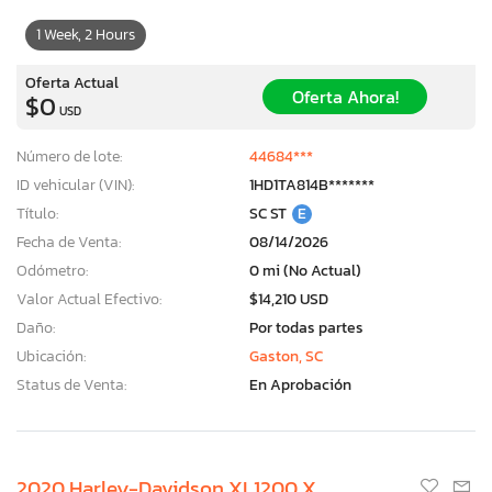
1 Week, 2 Hours
Oferta Actual
Oferta Ahora!
$0
USD
Número de lote:
44684***
ID vehicular (VIN):
1HD1TA814B*******
Título:
SC ST
E
Fecha de Venta:
08/14/2026
Odómetro:
0 mi (No Actual)
Valor Actual Efectivo:
$14,210 USD
Daño:
Por todas partes
Ubicación:
Gaston, SC
Status de Venta:
En Aprobación
2020 Harley-Davidson XL1200 X