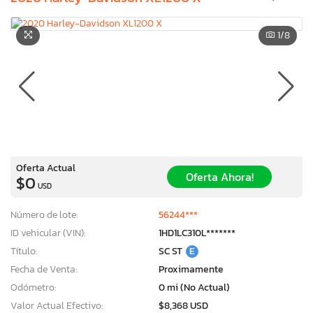
1
/8
Oferta Actual
Oferta Ahora!
$0
USD
Número de lote:
56244***
ID vehicular (VIN):
1HD1LC310L*******
Título:
SC ST
E
Fecha de Venta:
Proximamente
Odómetro:
0 mi (No Actual)
Valor Actual Efectivo:
$8,368 USD