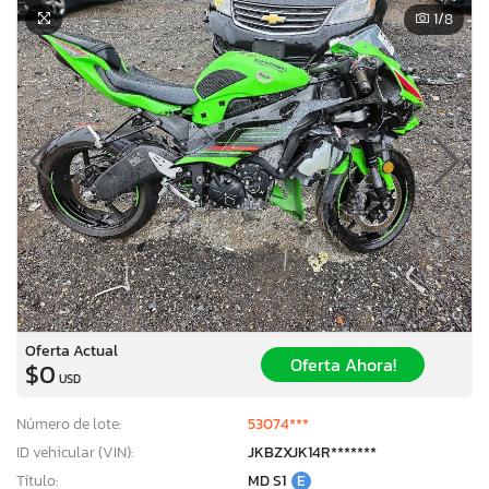
1
/8
Oferta Actual
Oferta Ahora!
$0
USD
Número de lote:
53074***
ID vehicular (VIN):
JKBZXJK14R*******
Título:
MD S1
E