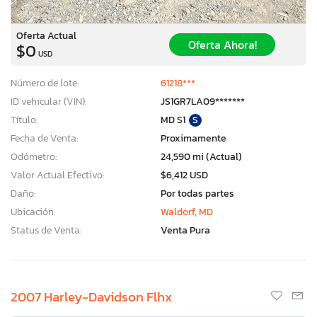
Oferta Actual
Oferta Ahora!
$0
USD
Número de lote:
61218***
ID vehicular (VIN):
JS1GR7LA09*******
Título:
MD S1
S
Fecha de Venta:
Proximamente
Odómetro:
24,590 mi (Actual)
Valor Actual Efectivo:
$6,412 USD
Daño:
Por todas partes
Ubicación:
Waldorf, MD
Status de Venta:
Venta Pura
2007 Harley-Davidson Flhx