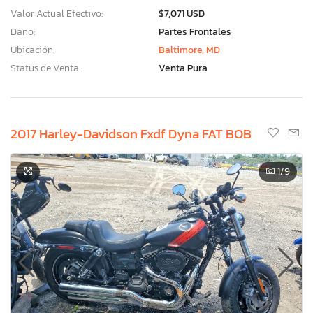
Valor Actual Efectivo:
$7,071 USD
Daño:
Partes Frontales
Ubicación:
Baltimore, MD
Status de Venta:
Venta Pura
2017 Harley-Davidson Fxdf Dyna FAT BOB
1
/9