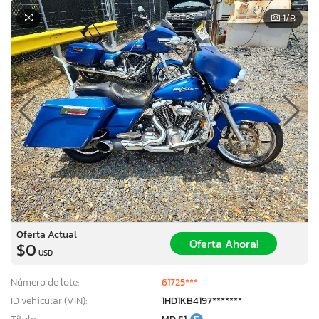
1
/8
Oferta Actual
Oferta Ahora!
$0
USD
Número de lote:
61725***
ID vehicular (VIN):
1HD1KB4197*******