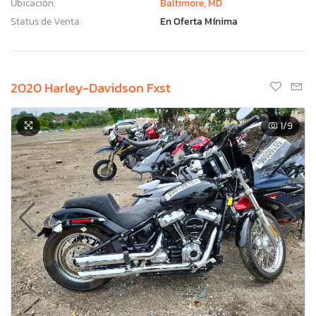
Ubicación:
Baltimore, MD
Status de Venta:
En Oferta Mínima
2020 Harley-Davidson Fxst
1
/9