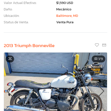
Valor Actual Efectivo:
$1,590 USD
Daño:
Mecánico
Ubicación:
Baltimore, MD
Status de Venta:
Venta Pura
2013 Triumph Bonneville
1
/9