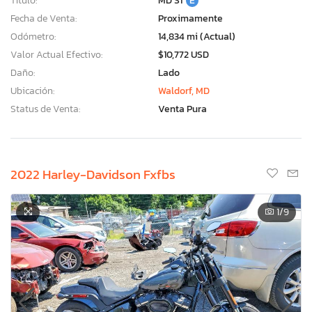
Título:
MD S1
E
Fecha de Venta:
Proximamente
Odómetro:
14,834 mi (Actual)
Valor Actual Efectivo:
$10,772 USD
Daño:
Lado
Ubicación:
Waldorf, MD
Status de Venta:
Venta Pura
2022 Harley-Davidson Fxfbs
1
/9