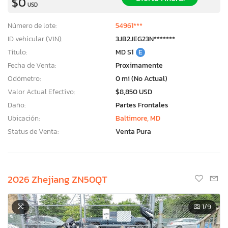
$0
USD
Número de lote:
54961***
ID vehicular (VIN):
3JB2JEG23N*******
Título:
MD S1
E
Fecha de Venta:
Proximamente
Odómetro:
0 mi (No Actual)
Valor Actual Efectivo:
$8,850 USD
Daño:
Partes Frontales
Ubicación:
Baltimore, MD
Status de Venta:
Venta Pura
2026 Zhejiang ZN50QT
1
/9