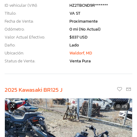
ID vehicular (VIN):
HZ2TBCND9R*******
Título:
VA ST
Fecha de Venta:
Proximamente
Odómetro:
0 mi (No Actual)
Valor Actual Efectivo:
$837 USD
Daño:
Lado
Ubicación:
Waldorf, MD
Status de Venta:
Venta Pura
2025 Kawasaki BR125 J
1
/9