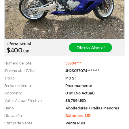
Oferta Actual
Oferta Ahora!
$400
USD
Número de lote:
59594***
ID vehicular (VIN):
JH2SC57074*******
Título:
MD S1
Fecha de Venta:
Proximamente
Odómetro:
0 mi (No Actual)
Valor Actual Efectivo:
$8,799 USD
Daño:
Abolladuras / Rallas Menores
Ubicación:
Baltimore, MD
Status de Venta:
Venta Pura