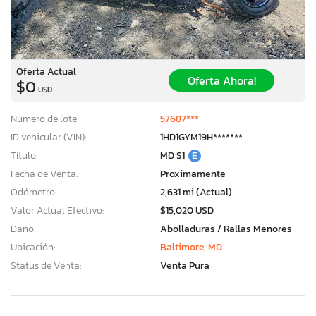
Oferta Actual
Oferta Ahora!
$0
USD
Número de lote:
57687***
ID vehicular (VIN):
1HD1GYM19H*******
Título:
MD S1
E
Fecha de Venta:
Proximamente
Odómetro:
2,631 mi (Actual)
Valor Actual Efectivo:
$15,020 USD
Daño:
Abolladuras / Rallas Menores
Ubicación:
Baltimore, MD
Status de Venta:
Venta Pura