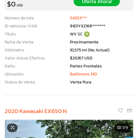
Oferta Ahora!
$0
USD
Número de lote:
54853***
ID vehicular (VIN):
1HD1YXZ16R*******
Título:
WV SC
R
Fecha de Venta:
Proximamente
Odómetro:
10,575 mi (No Actual)
Valor Actual Efectivo:
$20,167 USD
Daño:
Partes Frontales
Ubicación:
Baltimore, MD
Status de Venta:
Venta Pura
2020 Kawasaki EX650 N
1
/9