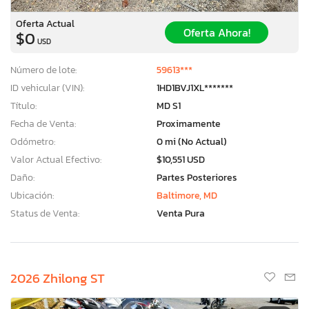
Oferta Actual
Oferta Ahora!
$0
USD
Número de lote:
59613***
ID vehicular (VIN):
1HD1BVJ1XL*******
Título:
MD S1
Fecha de Venta:
Proximamente
Odómetro:
0 mi (No Actual)
Valor Actual Efectivo:
$10,551 USD
Daño:
Partes Posteriores
Ubicación:
Baltimore, MD
Status de Venta:
Venta Pura
2026 Zhilong ST