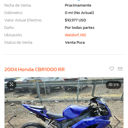
Fecha de Venta:
Proximamente
Odómetro:
0 mi (No Actual)
Valor Actual Efectivo:
$10,977 USD
Daño:
Por todas partes
Ubicación:
Waldorf, MD
Status de Venta:
Venta Pura
2004 Honda CBR1000 RR
1
/9