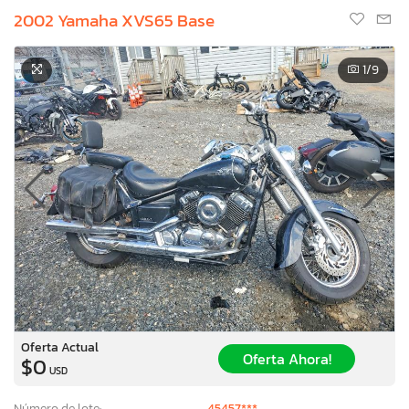
2002 Yamaha XVS65 Base
1
/9
Oferta Actual
Oferta Ahora!
$0
USD
Número de lote:
45457***