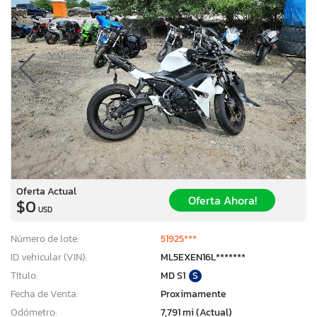
Oferta Actual
Oferta Ahora!
$0
USD
Número de lote:
51925***
ID vehicular (VIN):
ML5EXEN16L*******
Título:
MD S1
S
Fecha de Venta:
Proximamente
Odómetro:
7,791 mi (Actual)