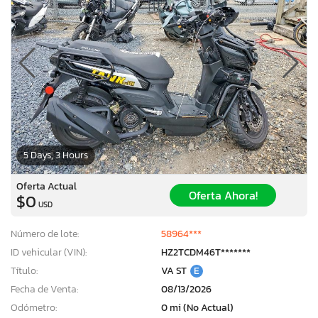
5 Days, 3 Hours
Oferta Actual
Oferta Ahora!
$0
USD
Número de lote:
58964***
ID vehicular (VIN):
HZ2TCDM46T*******
Título:
VA ST
E
Fecha de Venta:
08/13/2026
Odómetro:
0 mi (No Actual)