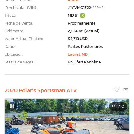
ID vehicular (VIN):
JYAVM01E22*******
Título:
MD S1
R
Fecha de Venta:
Proximamente
Odómetro:
2,624 mi (Actual)
Valor Actual Efectivo:
$2,718 USD
Daño:
Partes Posteriores
Ubicación:
Laurel, MD
Status de Venta:
En Oferta Mínima
2020 Polaris Sportsman ATV
1
/10