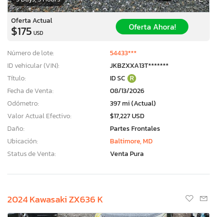
Oferta Actual
Oferta Ahora!
$175
USD
Número de lote:
54433***
ID vehicular (VIN):
JKBZXXA13T*******
Título:
ID SC
R
Fecha de Venta:
08/13/2026
Odómetro:
397 mi (Actual)
Valor Actual Efectivo:
$17,227 USD
Daño:
Partes Frontales
Ubicación:
Baltimore, MD
Status de Venta:
Venta Pura
2024 Kawasaki ZX636 K