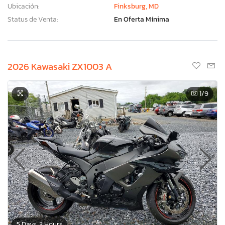
Ubicación:
Finksburg, MD
Status de Venta:
En Oferta Mínima
2026 Kawasaki ZX1003 A
1
/9
5 Days, 3 Hours