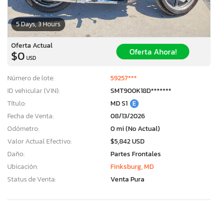
5 Days, 3 Hours
Oferta Actual
Oferta Ahora!
$0
USD
Número de lote:
59257***
ID vehicular (VIN):
SMT900K18D*******
Título:
MD S1
E
Fecha de Venta:
08/13/2026
Odómetro:
0 mi (No Actual)
Valor Actual Efectivo:
$5,842 USD
Daño:
Partes Frontales
Ubicación:
Finksburg, MD
Status de Venta:
Venta Pura