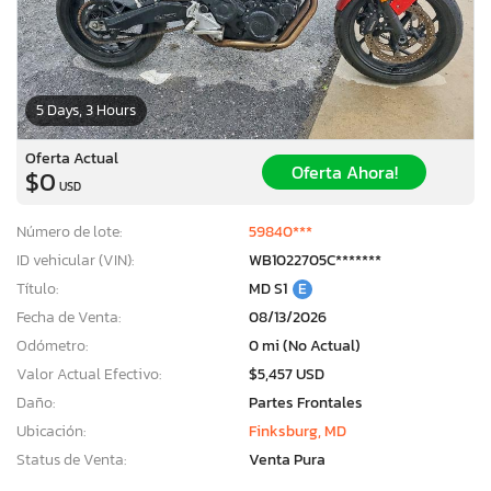
5 Days, 3 Hours
Oferta Actual
Oferta Ahora!
$0
USD
Número de lote:
59840***
ID vehicular (VIN):
WB1022705C*******
Título:
MD S1
E
Fecha de Venta:
08/13/2026
Odómetro:
0 mi (No Actual)
Valor Actual Efectivo:
$5,457 USD
Daño:
Partes Frontales
×
Ubicación:
Finksburg, MD
Status de Venta:
Venta Pura