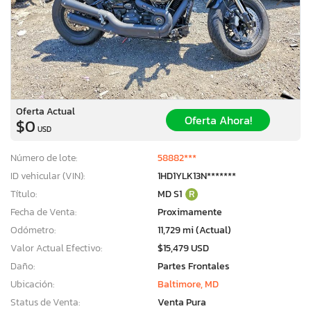
Oferta Actual
Oferta Ahora!
$0
USD
Número de lote:
58882***
ID vehicular (VIN):
1HD1YLK13N*******
Título:
MD S1
R
Fecha de Venta:
Proximamente
Odómetro:
11,729 mi (Actual)
Valor Actual Efectivo:
$15,479 USD
Daño:
Partes Frontales
Ubicación:
Baltimore, MD
Status de Venta:
Venta Pura