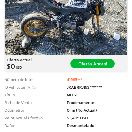
Oferta Actual
Oferta Ahora!
$0
USD
Número de lote:
41985***
ID vehicular (VIN):
JKABRRJ16S*******
Título:
MD S1
Fecha de Venta:
Proximamente
Odómetro:
0 mi (No Actual)
Valor Actual Efectivo:
$3,405 USD
Daño:
Desmantelado