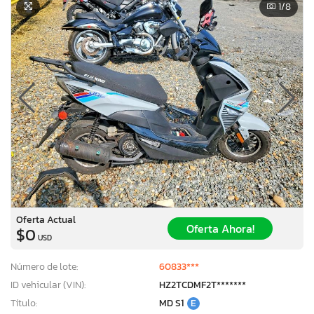
1
/8
Oferta Actual
Oferta Ahora!
$0
USD
Número de lote:
60833***
ID vehicular (VIN):
HZ2TCDMF2T*******
Título:
MD S1
E