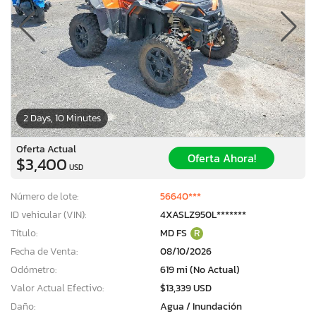
2 Days, 10 Minutes
Oferta Actual
Oferta Ahora!
$3,400
USD
Número de lote:
56640***
ID vehicular (VIN):
4XASLZ950L*******
Título:
MD FS
R
Fecha de Venta:
08/10/2026
Odómetro:
619 mi (No Actual)
Valor Actual Efectivo:
$13,339 USD
Daño:
Agua / Inundación