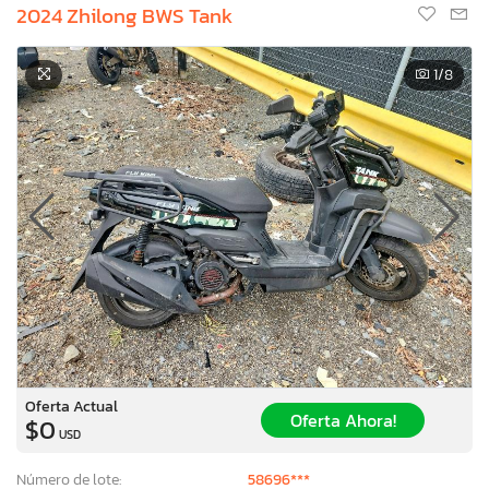
2024 Zhilong BWS Tank
1
/8
Oferta Actual
Oferta Ahora!
$0
USD
Número de lote:
58696***