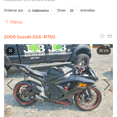
Ordenar por
Show
entradas
Odómetro
25
Filtros
2009 Suzuki GSX-R750
1
/9