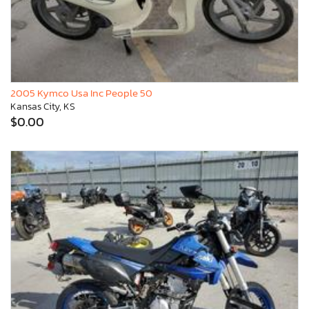
2005 Kymco Usa Inc People 50
Kansas City, KS
$0.00