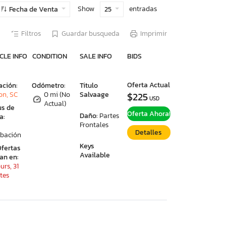
Show
entradas
Fecha de Venta
25
Filtros
Guardar busqueda
Imprimir
CLE INFO
CONDITION
SALE INFO
BIDS
Oferta Actual
ación:
Odómetro:
Titulo
on, SC
0 mi (No
Salvaage
$225
USD
Actual)
us de
Oferta Ahora!
Daño:
Partes
a:
Frontales
Detalles
bación
Keys
Ofertas
Available
ran en:
urs, 31
tes