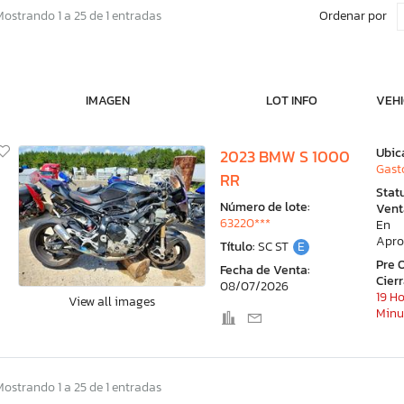
Ordenar por
Mostrando 1 a 25 de 1 entradas
IMAGEN
LOT INFO
VEHI
Ubic
2023 BMW S 1000
Gast
RR
Stat
Número de lote:
Vent
63220***
En
Apro
Título:
SC ST
E
Pre 
Fecha de Venta:
Cier
08/07/2026
19 Ho
View all images
Minu
Mostrando 1 a 25 de 1 entradas