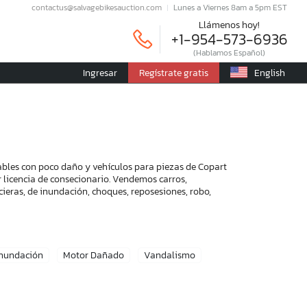
contactus@salvagebikesauction.com
Lunes a Viernes 8am a 5pm EST
Llámenos hoy!
+1-954-573-6936
(Hablamos Español)
Ingresar
Regístrate gratis
English
ables con poco daño y vehículos para piezas de Copart
r licencia de consecionario. Vendemos carros,
ieras, de inundación, choques, reposesiones, robo,
Inundación
Motor Dañado
Vandalismo