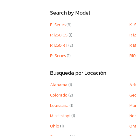
Search by Model
F-Series
(8)
K-S
R 1250 GS
(1)
R 1
R 1250 RT
(2)
R 1
R-Series
(1)
R1
Búsqueda por Locación
Alabama
(1)
Ar
Colorado
(2)
Geo
Louisiana
(1)
Ma
Mississippi
(1)
Nor
Ohio
(1)
Ont