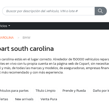
vicios
CAROLINA
BMW
rt south carolina
arolina estás en el lugar correcto. Alrededor de 150000 vehículos repar
tes en vivo con tu propia cuenta en la página web de Copart, sin necesita
l y más, de todas las marcas y modelos, de aseguradoras, empresas financ
art más recomendado y con más experiencia.
hículos para partes
Título Limpio
Prende y Rueda
Daño por 
fertas
New arrivals
Venta Pura