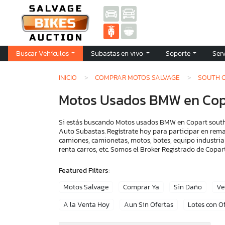
Buscar Vehículos
Subastas en vivo
Soporte
Ser
INICIO
COMPRAR MOTOS SALVAGE
SOUTH 
Motos Usados BMW en Copa
Si estás buscando Motos usados BMW en Copart south c
Auto Subastas. Regístrate hoy para participar en rema
camiones, camionetas, motos, botes, equipo industria
renta carros, etc. Somos el Broker Registrado de Cop
Featured Filters:
Motos Salvage
Comprar Ya
Sin Daño
Ve
A la Venta Hoy
Aun Sin Ofertas
Lotes con O