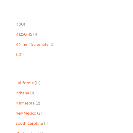
R
(10)
R 1250 RS
(1)
R Nine T Scrambler
(1)
S
(11)
California
(12)
Indiana
(1)
Minnesota
(2)
New Mexico
(2)
South Carolina
(1)