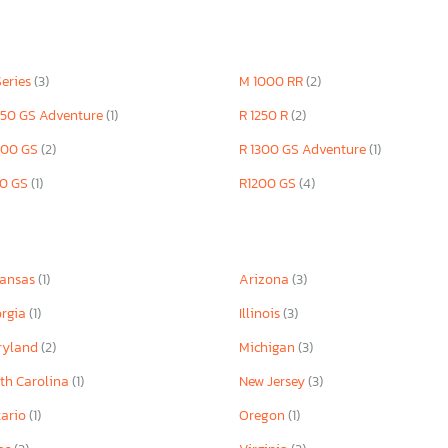
eries
(3)
M 1000 RR
(2)
250 GS Adventure
(1)
R 1250 R
(2)
300 GS
(2)
R 1300 GS Adventure
(1)
00 GS
(1)
R1200 GS
(4)
kansas
(1)
Arizona
(3)
rgia
(1)
Illinois
(3)
ryland
(2)
Michigan
(3)
th Carolina
(1)
New Jersey
(3)
ario
(1)
Oregon
(1)