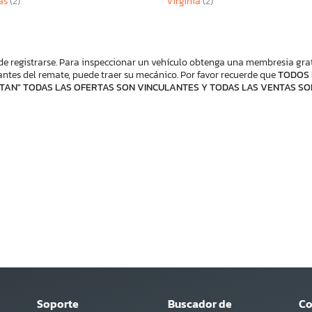
as
(2)
Virginia
(2)
de registrarse. Para inspeccionar un vehículo obtenga una membresia gratis
ntes del remate, puede traer su mecánico. Por favor recuerde que
TODOS 
TAN" TODAS LAS OFERTAS SON VINCULANTES Y TODAS LAS VENTAS SO
Soporte
Buscador de
C