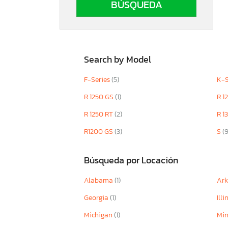
Search by Model
F-Series
(5)
K-S
R 1250 GS
(1)
R 1
R 1250 RT
(2)
R 1
R1200 GS
(3)
S
(9
Búsqueda por Locación
Alabama
(1)
Ar
Georgia
(1)
Illi
Michigan
(1)
Mi