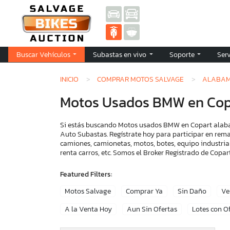
Buscar Vehículos
Subastas en vivo
Soporte
Ser
INICIO
COMPRAR MOTOS SALVAGE
ALABA
Motos Usados BMW en Cop
Si estás buscando Motos usados BMW en Copart alabam
Auto Subastas. Regístrate hoy para participar en rema
camiones, camionetas, motos, botes, equipo industria
renta carros, etc. Somos el Broker Registrado de Cop
Featured Filters:
Motos Salvage
Comprar Ya
Sin Daño
Ve
A la Venta Hoy
Aun Sin Ofertas
Lotes con O