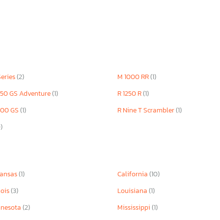
eries
(2)
M 1000 RR
(1)
250 GS Adventure
(1)
R 1250 R
(1)
300 GS
(1)
R Nine T Scrambler
(1)
)
kansas
(1)
California
(10)
nois
(3)
Louisiana
(1)
nnesota
(2)
Mississippi
(1)