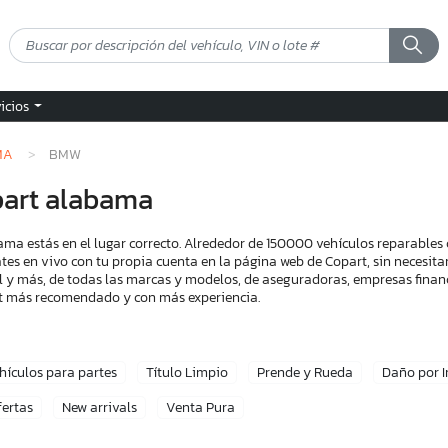
vicios
MA
BMW
art alabama
a estás en el lugar correcto. Alrededor de 150000 vehículos reparables 
tes en vivo con tu propia cuenta en la página web de Copart, sin necesita
l y más, de todas las marcas y modelos, de aseguradoras, empresas financ
art más recomendado y con más experiencia.
hículos para partes
Título Limpio
Prende y Rueda
Daño por 
fertas
New arrivals
Venta Pura