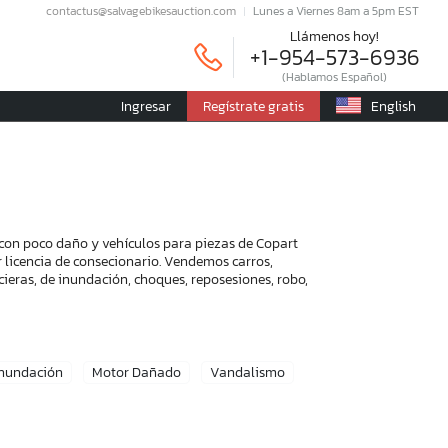
contactus@salvagebikesauction.com
Lunes a Viernes 8am a 5pm EST
Llámenos hoy!
+1-954-573-6936
(Hablamos Español)
Ingresar
Regístrate gratis
English
con poco daño y vehículos para piezas de Copart
r licencia de consecionario. Vendemos carros,
ieras, de inundación, choques, reposesiones, robo,
Inundación
Motor Dañado
Vandalismo