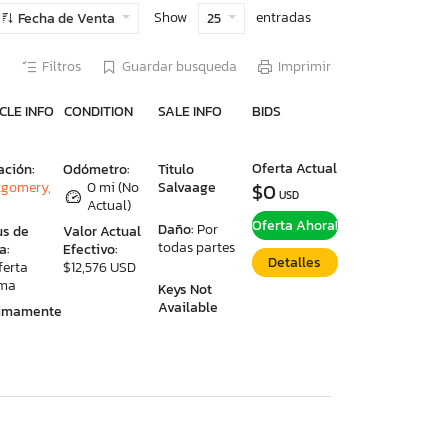
Show
entradas
Fecha de Venta
25
Filtros
Guardar busqueda
Imprimir
CLE INFO
CONDITION
SALE INFO
BIDS
Oferta Actual
ación:
Odómetro:
Titulo
gomery,
0 mi (No
Salvaage
$0
USD
Actual)
Oferta Ahora!
Daño:
Por
us de
Valor Actual
todas partes
a:
Efectivo:
Detalles
ferta
$12,576 USD
ima
Keys Not
Available
ximamente