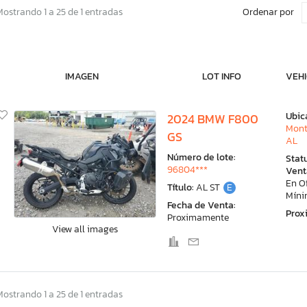
Ordenar por
Mostrando 1 a 25 de 1 entradas
IMAGEN
LOT INFO
VEHI
Ubic
2024 BMW F800
Mont
GS
AL
Número de lote:
Stat
96804***
Vent
En O
Título:
AL ST
E
Mín
Fecha de Venta:
Pro
Proximamente
View all images
Mostrando 1 a 25 de 1 entradas