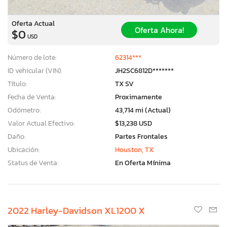
Oferta Actual
Oferta Ahora!
$0
USD
Número de lote:
62314***
ID vehicular (VIN):
JH2SC6812D*******
Título:
TX SV
Fecha de Venta:
Proximamente
Odómetro:
43,714 mi (Actual)
Valor Actual Efectivo:
$13,238 USD
Daño:
Partes Frontales
Ubicación:
Houston, TX
Status de Venta:
En Oferta Mínima
2022 Harley-Davidson XL1200 X