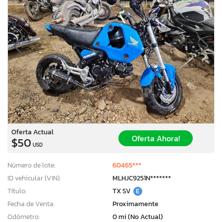
Oferta Actual
Oferta Ahora!
$50
USD
Número de lote:
60465***
ID vehicular (VIN):
MLHJC9251N*******
Título:
TX SV
E
Fecha de Venta:
Proximamente
Odómetro:
0 mi (No Actual)