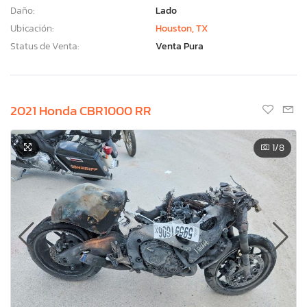
Daño:
Lado
Ubicación:
Houston, TX
Status de Venta:
Venta Pura
2021 Honda CBR1000 RR
1
/8