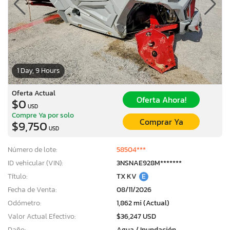
1 Day, 9 Hours
Oferta Actual
Oferta Ahora!
$0
USD
Compre Ya por solo
Comprar Ya
$9,750
USD
Número de lote:
58504***
ID vehicular (VIN):
3NSNAE928M*******
Título:
TX KV
E
Fecha de Venta:
08/11/2026
Odómetro:
1,862 mi (Actual)
Valor Actual Efectivo:
$36,247 USD
Daño:
Agua / Inundación