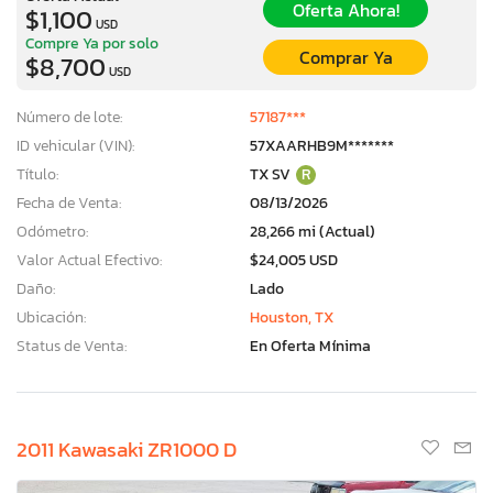
Oferta Ahora!
$1,100
USD
Compre Ya por solo
Comprar Ya
$8,700
USD
Número de lote:
57187***
ID vehicular (VIN):
57XAARHB9M*******
Título:
TX SV
R
Fecha de Venta:
08/13/2026
Odómetro:
28,266 mi (Actual)
Valor Actual Efectivo:
$24,005 USD
Daño:
Lado
Ubicación:
Houston, TX
Status de Venta:
En Oferta Mínima
2011 Kawasaki ZR1000 D