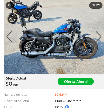
1
/9
Oferta Actual
Oferta Ahora!
$0
USD
Número de lote:
62163***
ID vehicular (VIN):
1HD1LC313N*******
Título:
TX SV
E