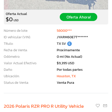
Oferta Actual
Oferta Ahora!
$0
USD
Número de lote:
58000***
ID vehicular (VIN):
JYARM60E7T*******
Título:
TX SV
E
Fecha de Venta:
Proximamente
Odómetro:
0 mi (No Actual)
Valor Actual Efectivo:
$9,395 USD
Daño:
Por todas partes
Ubicación:
Houston, TX
Status de Venta:
Venta Pura
2026 Polaris RZR PRO R Utility Vehicle