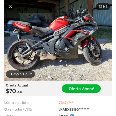
1
/9
3 Days, 9 Hours
Oferta Actual
Oferta Ahora!
$70
USD
Número de lote:
78474***
ID vehicular (VIN):
JKAEXEE13G*******