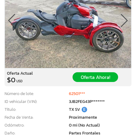
Oferta Actual
Oferta Ahora!
$0
USD
Número de lote:
62501***
ID vehicular (VIN):
3JB2FEG43P*******
Título:
TX SV
E
Fecha de Venta:
Proximamente
Odómetro:
0 mi (No Actual)
Daño:
Partes Frontales