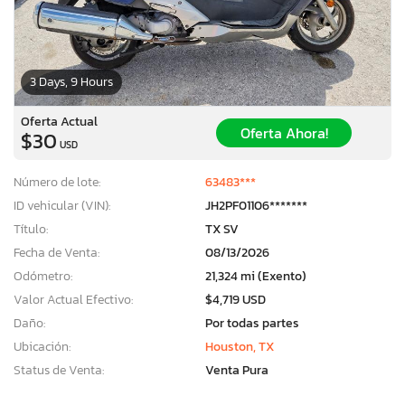
3 Days, 9 Hours
Oferta Actual
Oferta Ahora!
$30
USD
Número de lote:
63483***
ID vehicular (VIN):
JH2PF01106*******
Título:
TX SV
Fecha de Venta:
08/13/2026
Odómetro:
21,324 mi (Exento)
Valor Actual Efectivo:
$4,719 USD
Daño:
Por todas partes
Ubicación:
Houston, TX
Status de Venta:
Venta Pura