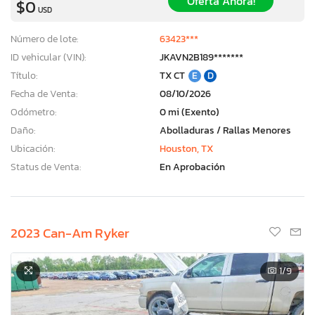
Oferta Ahora!
$0
USD
Número de lote:
63423***
ID vehicular (VIN):
JKAVN2B189*******
Título:
TX CT
E
D
Fecha de Venta:
08/10/2026
Odómetro:
0 mi (Exento)
Daño:
Abolladuras / Rallas Menores
Ubicación:
Houston, TX
Status de Venta:
En Aprobación
2023 Can-Am Ryker
1
/9