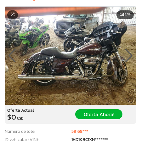
1
/9
Oferta Actual
Oferta Ahora!
$0
USD
Número de lote:
59168***
ID vehicular (VIN):
1HD1KBC1XN*******