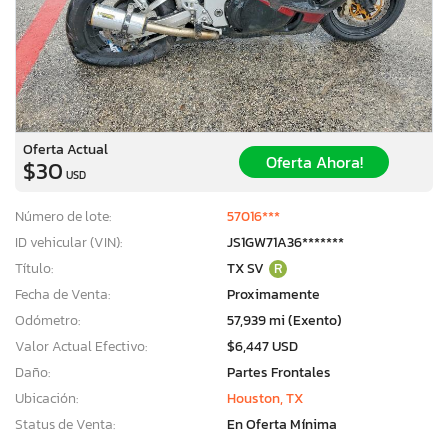
Oferta Actual
Oferta Ahora!
$30
USD
Número de lote:
57016***
ID vehicular (VIN):
JS1GW71A36*******
Título:
TX SV
R
Fecha de Venta:
Proximamente
Odómetro:
57,939 mi (Exento)
Valor Actual Efectivo:
$6,447 USD
Daño:
Partes Frontales
×
Ubicación:
Houston, TX
Status de Venta:
En Oferta Mínima