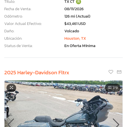
Título:
TX CT
R
Fecha de Venta:
08/11/2026
Odómetro:
126 mi (Actual)
Valor Actual Efectivo:
$43,461 USD
Daño:
Volcado
Ubicación:
Houston, TX
Status de Venta:
En Oferta Mínima
2025 Harley-Davidson Fltrx
1
/9