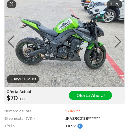
1
/8
3 Days, 9 Hours
Oferta Actual
Oferta Ahora!
$70
USD
Número de lote:
57149***
ID vehicular (VIN):
JKAZRCD18B*******
Título:
TX SV
E