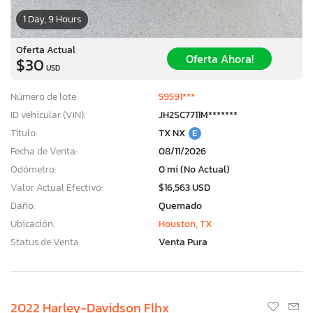
1 Day, 9 Hours
Oferta Actual
Oferta Ahora!
$30
USD
Número de lote:
59591***
ID vehicular (VIN):
JH2SC7711M*******
Título:
TX NX
E
Fecha de Venta:
08/11/2026
Odómetro:
0 mi (No Actual)
Valor Actual Efectivo:
$16,563 USD
Daño:
Quemado
Ubicación:
Houston, TX
Status de Venta:
Venta Pura
2022 Harley-Davidson Flhx