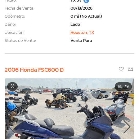
Título:
TX SV
E
Fecha de Venta:
08/13/2026
Odómetro:
0 mi (No Actual)
Daño:
Lado
Ubicación:
Houston, TX
Status de Venta:
Venta Pura
2006 Honda FSC600 D
1
/9