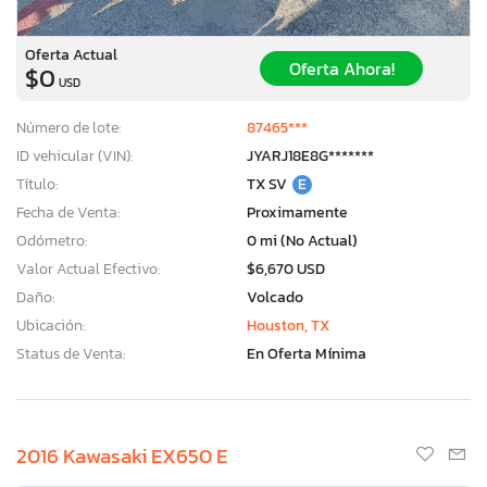
Oferta Actual
Oferta Ahora!
$0
USD
Número de lote:
87465***
ID vehicular (VIN):
JYARJ18E8G*******
Título:
TX SV
E
Fecha de Venta:
Proximamente
Odómetro:
0 mi (No Actual)
Valor Actual Efectivo:
$6,670 USD
Daño:
Volcado
Ubicación:
Houston, TX
Status de Venta:
En Oferta Mínima
2016 Kawasaki EX650 E