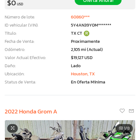
Oferta Ahora!
$0
USD
Número de lote:
60860***
ID vehicular (VIN):
5Y4AN39Y0M*******
Título:
TX CT
R
Fecha de Venta:
Proximamente
Odómetro:
2,105 mi (Actual)
Valor Actual Efectivo:
$19,127 USD
Daño:
Lado
Ubicación:
Houston, TX
Status de Venta:
En Oferta Mínima
2022 Honda Grom A
1
/8