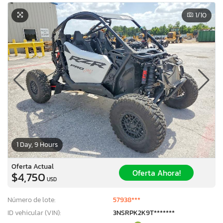
1
/10
1 Day, 9 Hours
Oferta Actual
Oferta Ahora!
$4,750
USD
Número de lote:
57938***
ID vehicular (VIN):
3NSRPK2K9T*******