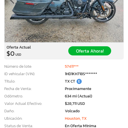
Oferta Actual
Oferta Ahora!
$0
USD
Número de lote:
57411***
ID vehicular (VIN):
1HD1KH718S*******
Título:
TX CT
E
Fecha de Venta:
Proximamente
Odómetro:
634 mi (Actual)
Valor Actual Efectivo:
$28,711 USD
Daño:
Volcado
Ubicación:
Houston, TX
Status de Venta:
En Oferta Mínima