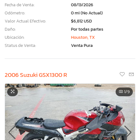
Fecha de Venta:
08/13/2026
Odómetro:
0 mi (No Actual)
Valor Actual Efectivo:
$6,812 USD
Daño:
Por todas partes
Ubicación:
Houston, TX
Status de Venta:
Venta Pura
2006 Suzuki GSX1300 R
1
/9