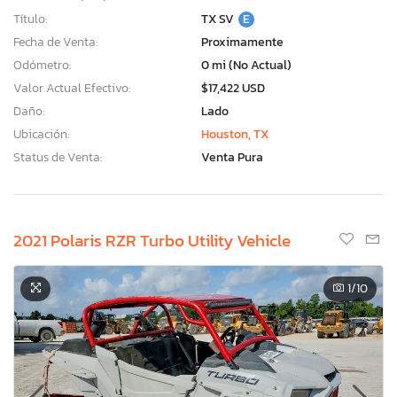
Título:
TX SV
E
Fecha de Venta:
Proximamente
Odómetro:
0 mi (No Actual)
Valor Actual Efectivo:
$17,422 USD
Daño:
Lado
Ubicación:
Houston, TX
Status de Venta:
Venta Pura
2021 Polaris RZR Turbo Utility Vehicle
1
/10