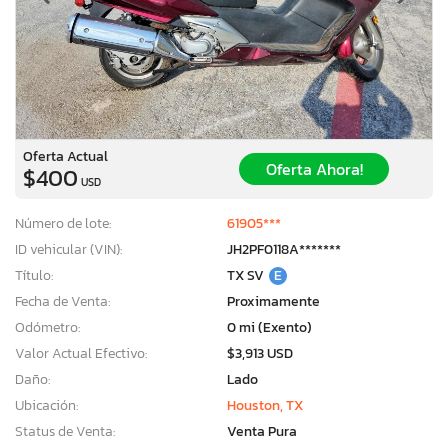
Oferta Actual
Oferta Ahora!
$400
USD
Número de lote:
61905***
ID vehicular (VIN):
JH2PF0118A*******
Título:
TX SV
E
Fecha de Venta:
Proximamente
Odómetro:
0 mi (Exento)
Valor Actual Efectivo:
$3,913 USD
Daño:
Lado
Ubicación:
Houston, TX
Status de Venta:
Venta Pura