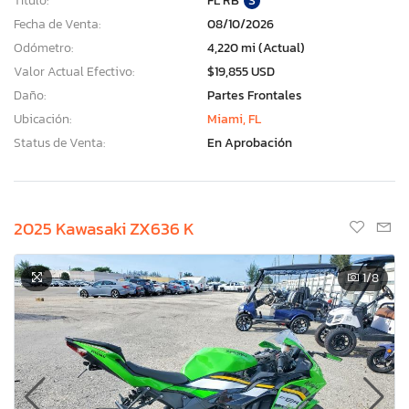
Título:
FL RB
S
Fecha de Venta:
08/10/2026
Odómetro:
4,220 mi (Actual)
Valor Actual Efectivo:
$19,855 USD
Daño:
Partes Frontales
Ubicación:
Miami, FL
Status de Venta:
En Aprobación
2025 Kawasaki ZX636 K
1
/8