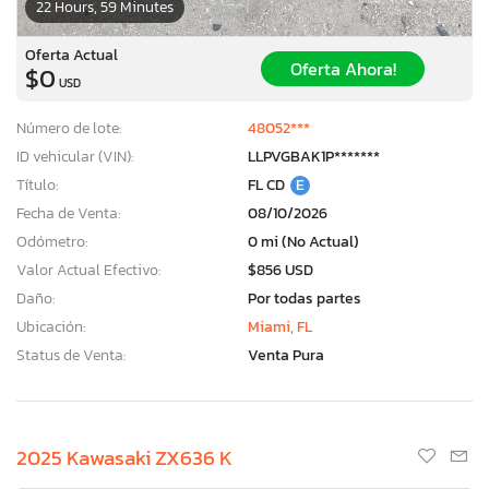
22 Hours, 59 Minutes
Oferta Actual
Oferta Ahora!
$0
USD
Número de lote:
48052***
ID vehicular (VIN):
LLPVGBAK1P*******
Título:
FL CD
E
Fecha de Venta:
08/10/2026
Odómetro:
0 mi (No Actual)
Valor Actual Efectivo:
$856 USD
Daño:
Por todas partes
Ubicación:
Miami, FL
Status de Venta:
Venta Pura
2025 Kawasaki ZX636 K