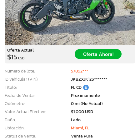
Oferta Actual
Oferta Ahora!
$15
USD
Número de lote:
57892***
ID vehicular (VIN):
JKBZXJK12S*******
Título:
FL CD
E
Fecha de Venta:
Proximamente
Odómetro:
0 mi (No Actual)
Valor Actual Efectivo:
$1,000 USD
Daño:
Lado
Ubicación:
Miami, FL
Status de Venta:
Venta Pura