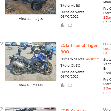
Mín
Título:
AL BS
Pre 
Fecha de Venta:
Cier
08/10/2026
2 Day
View all images
Hour
Ubic
2013 Triumph Tiger
Los 
800
CA
Número de lote:
46910***
Stat
Vent
Título:
CA SC
En
Fecha de Venta:
Apro
08/10/2026
Pre 
Cier
View all images
2 Day
Hour
Ubic
2015 Yamaha