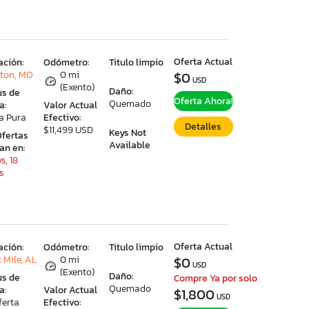
Oferta Actual
ación:
Odómetro:
Titulo limpio
ston, MO
0 mi
$0
USD
(Exento)
Daño:
us de
Oferta Ahora!
Quemado
a:
Valor Actual
a Pura
Efectivo:
Detalles
$11,499 USD
Keys Not
Ofertas
Available
ran en:
s, 18
s
Oferta Actual
ación:
Odómetro:
Titulo limpio
 Mile, AL
0 mi
$0
USD
(Exento)
Daño:
us de
Compre Ya por solo
Quemado
a:
Valor Actual
$1,800
USD
ferta
Efectivo: