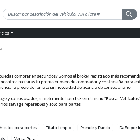
vicios
S
 puedas comprar en segundos? Somos el broker registrado más recomend
n nosotros recibiras tu propio numero de comprador y contraseña para entr
encia, a precio de remate sin necesidad de licencia de consecionario.
ge y carros usados, simplemente has click en el menu "Buscar Vehículos"
ros salvage reparables y sólo para partes.
hículos para partes
Título Limpio
Prende y Rueda
Daño por 
als
Venta Pura