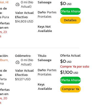
ei, HI
0 mi (No
Salvaage
$0
USD
Actual)
us de
Oferta Ahora!
Daño:
Partes
a:
Valor Actual
Frontales
a Pura
Efectivo:
Detalles
$14,803 USD
Ofertas
Keys Not
ran en:
Available
s, 23
s
Oferta Actual
ación:
Odómetro:
Titulo
burn,
0 mi (No
Salvaage
$0
USD
Actual)
Compre Ya por solo
Daño:
Partes
us de
Valor Actual
$1,100
USD
Frontales
a:
Efectivo:
ferta
$9,127 USD
Oferta Ahora!
ima
Keys
Available
Comprar Ya
Ofertas
ran en:
s, 20
s