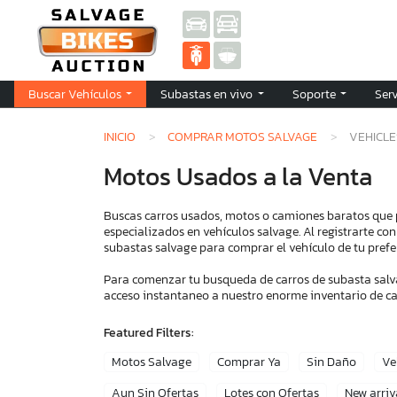
Buscar Vehículos
Subastas en vivo
Soporte
Ser
INICIO
COMPRAR MOTOS SALVAGE
VEHICLE
Motos Usados a la Venta
Buscas carros usados, motos o camiones baratos que
especializados en vehículos salvage. Al registrarte co
subastas salvage para comprar el vehículo de tu prefer
Para comenzar tu busqueda de carros de subasta salva
acceso instantaneo a nuestro enorme inventario de car
Featured Filters:
Motos Salvage
Comprar Ya
Sin Daño
Ve
Aun Sin Ofertas
Lotes con Ofertas
New arriv