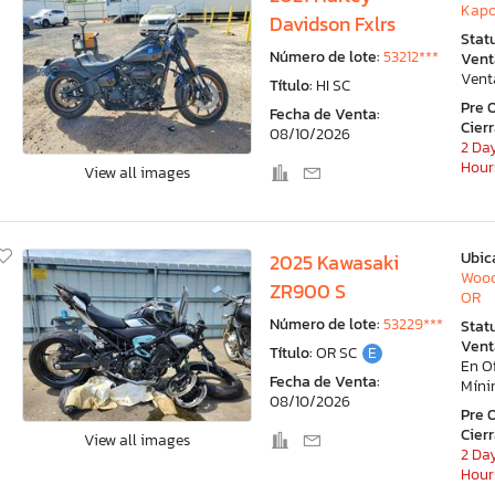
Kapol
Davidson Fxlrs
Stat
Número de lote:
53212***
Vent
Vent
Título:
HI SC
Pre 
Fecha de Venta:
Cier
08/10/2026
2 Day
Hour
View all images
Ubic
2025 Kawasaki
Wood
ZR900 S
OR
Número de lote:
53229***
Stat
Vent
Título:
OR SC
E
En O
Fecha de Venta:
Mín
08/10/2026
Pre 
Cier
View all images
2 Day
Hour