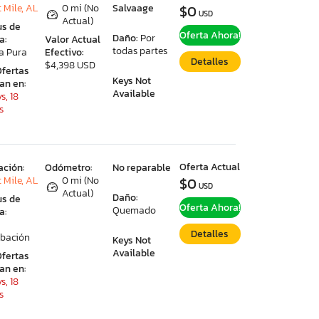
 Mile, AL
0 mi (No
Salvaage
$0
USD
Actual)
us de
Oferta Ahora!
Daño:
Por
a:
Valor Actual
todas partes
a Pura
Efectivo:
Detalles
$4,398 USD
Ofertas
Keys Not
ran en:
Available
s, 18
s
Oferta Actual
ación:
Odómetro:
No reparable
 Mile, AL
0 mi (No
$0
USD
Actual)
Daño:
us de
Oferta Ahora!
Quemado
a:
Detalles
bación
Keys Not
Available
Ofertas
ran en:
s, 18
s