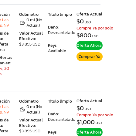
Oferta Actual
ación:
Odómetro:
Titulo limpio
h Las
0 mi (No
$0
USD
s, NV
Actual)
Daño:
Compre Ya por solo
Desmantelado
us de
Valor Actual
$800
USD
a:
Efectivo:
ferta
$3,895 USD
Keys
Oferta Ahora!
ima
Available
Comprar Ya
Ofertas
ran en:
s, 20
s
Oferta Actual
ación:
Odómetro:
Titulo limpio
h Las
0 mi (No
$0
USD
s, NV
Actual)
Daño:
Compre Ya por solo
Desmantelado
us de
Valor Actual
$1,000
USD
a:
Efectivo:
ferta
$3,895 USD
Keys
Oferta Ahora!