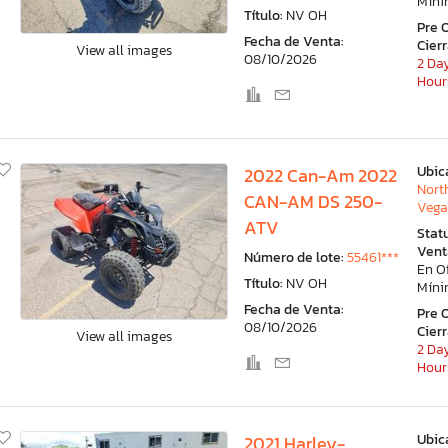
Mín
Título:
NV OH
Pre 
Fecha de Venta:
Cier
View all images
08/10/2026
2 Day
Hour
Ubic
2022 Can-Am 2022
Nort
CAN-AM DS 250-
Vega
ATV
Stat
Vent
Número de lote:
55461***
En O
Título:
NV OH
Mín
Fecha de Venta:
Pre 
08/10/2026
Cier
View all images
2 Day
Hour
Ubic
2021 Harley-