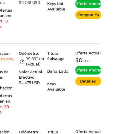
ima
$11,748 USD
Keys Not
Oferta Ahora!
Available
Ofertas
Comprar Ya
ran en:
s, 18
s
Oferta Actual
ación:
Odómetro:
Titulo
Angeles,
39,992 mi
Salvaage
$0
USD
(Actual)
Oferta Ahora!
Daño:
Lado
us de
Valor Actual
a:
Efectivo:
Detalles
$4,475 USD
Keys
bación
Available
Ofertas
ran en:
s, 20
s
Oferta Actual
ación:
Odómetro:
Titulo