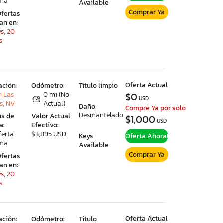
ima
Available
Comprar Ya
Ofertas
ran en:
s, 20
s
Oferta Actual
ación:
Odómetro:
Titulo limpio
h Las
0 mi (No
$0
USD
s, NV
Actual)
Daño:
Compre Ya por solo
Desmantelado
us de
Valor Actual
$1,000
USD
a:
Efectivo:
ferta
$3,895 USD
Keys
Oferta Ahora!
ima
Available
Comprar Ya
Ofertas
ran en:
s, 20
s
Oferta Actual
ación:
Odómetro:
Titulo