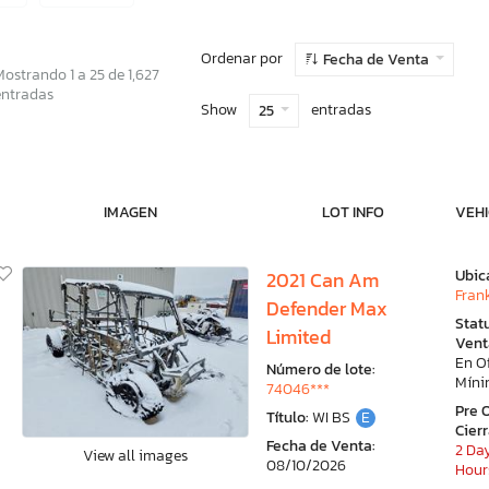
Ordenar por
Fecha de Venta
Mostrando 1 a 25 de 1,627
entradas
Show
entradas
25
IMAGEN
LOT INFO
VEHI
Ubic
2021 Can Am
Frank
Defender Max
Stat
Limited
Vent
En O
Número de lote:
Mín
74046***
Pre 
Título:
WI BS
E
Cier
Fecha de Venta:
2 Day
View all images
08/10/2026
Hour