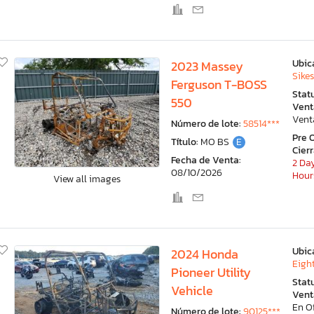
Ubic
2023 Massey
Sike
Ferguson T-BOSS
Stat
550
Vent
Vent
Número de lote:
58514***
Pre 
Título:
MO BS
E
Cier
Fecha de Venta:
2 Day
08/10/2026
Hour
View all images
Ubic
2024 Honda
Eight
Pioneer Utility
Stat
Vehicle
Vent
En O
Número de lote:
90125***