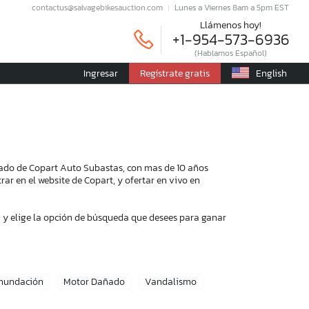
contactus@salvagebikesauction.com
Lunes a Viernes 8am a 5pm EST
Llámenos hoy!
+1-954-573-6936
(Hablamos Español)
Ingresar
Regístrate gratis
English
ado de Copart Auto Subastas, con mas de 10 años
ar en el website de Copart, y ofertar en vivo en
 y elige la opción de búsqueda que desees para ganar
Inundación
Motor Dañado
Vandalismo