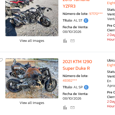
Eight
YZFR3
Stat
Número de lote:
97170***
Vent
Vent
Título:
AL ST
E
Pre 
Fecha de Venta:
Cier
08/10/2026
2 Day
Hour
View all images
Ubic
2021 KTM 1290
Eight
Super Duke R
Stat
Número de lote:
Vent
48382***
En
Apro
Título:
AL SP
E
Pre 
Fecha de Venta:
Cier
08/10/2026
2 Day
View all images
Hour