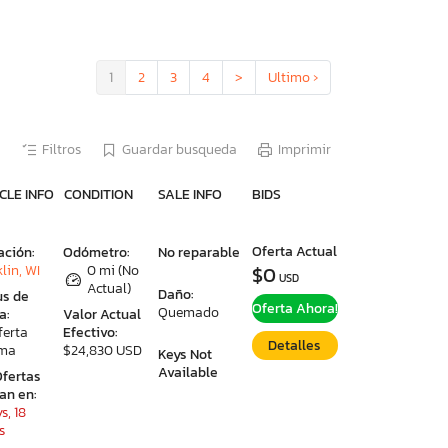
1
2
3
4
>
Ultimo ›
Filtros
Guardar busqueda
Imprimir
CLE INFO
CONDITION
SALE INFO
BIDS
Oferta Actual
ación:
Odómetro:
No reparable
lin, WI
0 mi (No
$0
USD
Actual)
Daño:
us de
Oferta Ahora!
Quemado
a:
Valor Actual
ferta
Efectivo:
Detalles
ima
$24,830 USD
Keys Not
Available
Ofertas
ran en:
s, 18
s