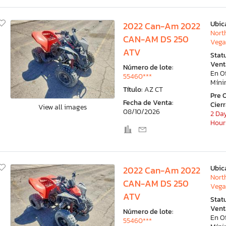
Ubic
2022 Can-Am 2022
Nort
CAN-AM DS 250
Vega
ATV
Stat
Vent
Número de lote:
En O
55460***
Mín
Título:
AZ CT
Pre 
Fecha de Venta:
Cier
View all images
08/10/2026
2 Day
Hour
Ubic
2022 Can-Am 2022
Nort
CAN-AM DS 250
Vega
ATV
Stat
Vent
Número de lote:
En O
55460***