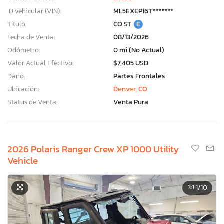
ID vehicular (VIN):
ML5EXEP16T*******
Título:
CO ST
E
Fecha de Venta:
08/13/2026
Odómetro:
0 mi (No Actual)
Valor Actual Efectivo:
$7,405 USD
Daño:
Partes Frontales
Ubicación:
Denver, CO
Status de Venta:
Venta Pura
2026 Polaris Ranger Crew XP 1000 Utility
Vehicle
1
/10