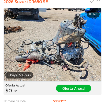
2026 Suzuki DR650 SE
1
/8
3 Days, 22 Hours
Oferta Actual
Oferta Ahora!
$0
USD
Número de lote:
59823***