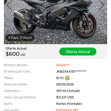
4 Days, 21 Hours
Oferta Actual
Oferta Ahora!
$600
USD
Número de lote:
54433***
ID vehicular (VIN):
JKBZXXA13T*******
Título:
ID SC
R
Fecha de Venta:
08/13/2026
Odómetro:
397 mi (Actual)
Valor Actual Efectivo:
$17,227 USD
Daño:
Partes Frontales
Ubicación:
Baltimore, MD