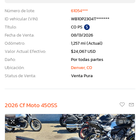
Número de lote:
61054***
ID vehicular (VIN):
WB10P2304T*******
Título:
CO PS
S
Fecha de Venta:
08/13/2026
Odómetro:
1,257 mi (Actual)
Valor Actual Efectivo:
$24,067 USD
Daño:
Por todas partes
Ubicación:
Denver, CO
Status de Venta:
Venta Pura
2026 Cf Moto 450SS
1
/9