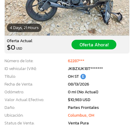
4 Days, 21 Hours
Oferta Actual
Oferta Ahora!
$0
USD
Número de lote:
62287***
ID vehicular (VIN):
JKBZXJK18T*******
Título:
OH ST
E
Fecha de Venta:
08/13/2026
Odómetro:
0 mi (No Actual)
Valor Actual Efectivo:
$10,983 USD
Daño:
Partes Frontales
Ubicación:
Columbus, OH
Status de Venta:
Venta Pura