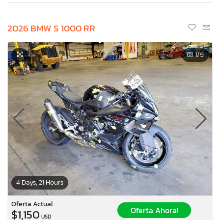
2026 BMW S 1000 RR
1
/9
4 Days, 21 Hours
Oferta Actual
Oferta Ahora!
$1,150
USD