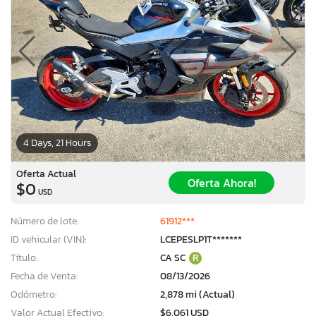
4 Days, 21 Hours
Oferta Actual
Oferta Ahora!
$0
USD
Número de lote:
61912***
ID vehicular (VIN):
LCEPESLP1T*******
Título:
CA SC
R
Fecha de Venta:
08/13/2026
Odómetro:
2,878 mi (Actual)
Valor Actual Efectivo:
$6,061 USD