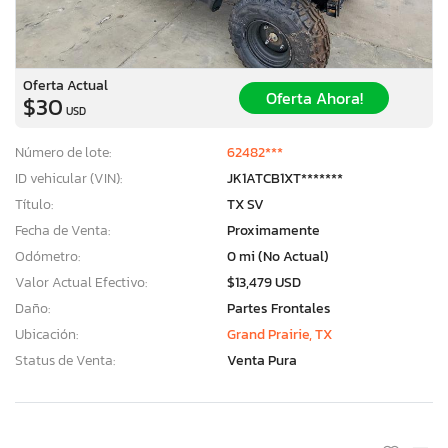
Oferta Actual
Oferta Ahora!
$30
USD
Número de lote:
62482***
ID vehicular (VIN):
JK1ATCB1XT*******
Título:
TX SV
Fecha de Venta:
Proximamente
Odómetro:
0 mi (No Actual)
Valor Actual Efectivo:
$13,479 USD
Daño:
Partes Frontales
Ubicación:
Grand Prairie, TX
Status de Venta:
Venta Pura