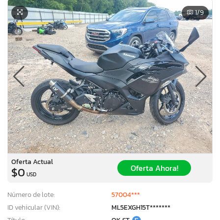
1
/9
Oferta Actual
Oferta Ahora!
$0
USD
Número de lote:
57004***
ID vehicular (VIN):
ML5EXGH15T*******