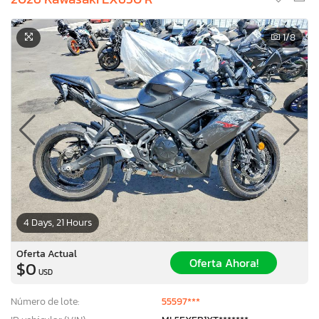
1
/8
4 Days, 21 Hours
Oferta Actual
Oferta Ahora!
$0
USD
Número de lote:
55597***