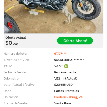
Oferta Actual
Oferta Ahora!
$0
USD
Número de lote:
61727***
ID vehicular (VIN):
56KDLDBH2T*******
Título:
VA ST
R
Fecha de Venta:
Proximamente
Odómetro:
1,122 mi (Actual)
Valor Actual Efectivo:
$20,655 USD
Daño:
Partes Frontales
Ubicación:
Fredericksburg, VA
Status de Venta:
Venta Pura