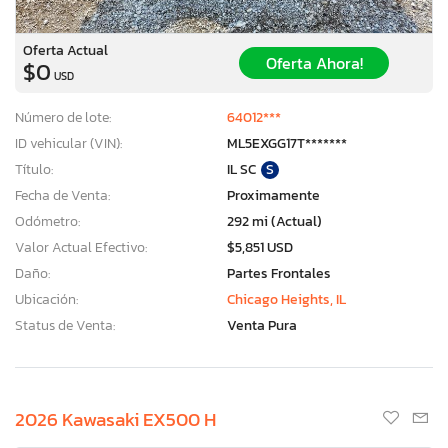
Oferta Actual
Oferta Ahora!
$0
USD
Número de lote:
64012***
ID vehicular (VIN):
ML5EXGG17T*******
Título:
IL SC
S
Fecha de Venta:
Proximamente
Odómetro:
292 mi (Actual)
Valor Actual Efectivo:
$5,851 USD
Daño:
Partes Frontales
Ubicación:
Chicago Heights, IL
Status de Venta:
Venta Pura
2026 Kawasaki EX500 H