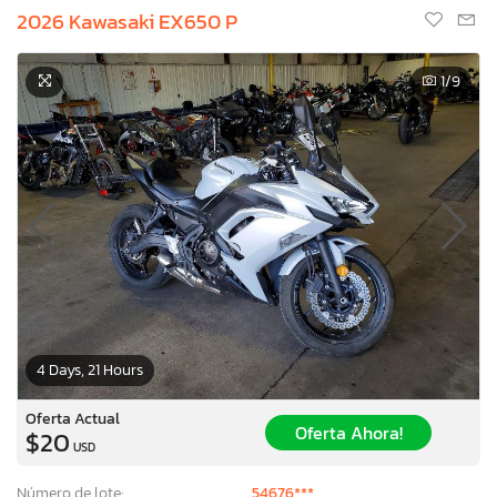
2026 Kawasaki EX650 P
1
/9
4 Days, 21 Hours
Oferta Actual
Oferta Ahora!
$20
USD
Número de lote:
54676***