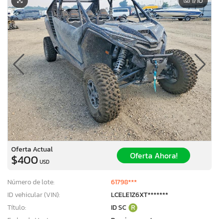
1
/10
Oferta Actual
Oferta Ahora!
$400
USD
Número de lote:
61798***
ID vehicular (VIN):
LCELE1Z6XT*******
Título:
ID SC
R