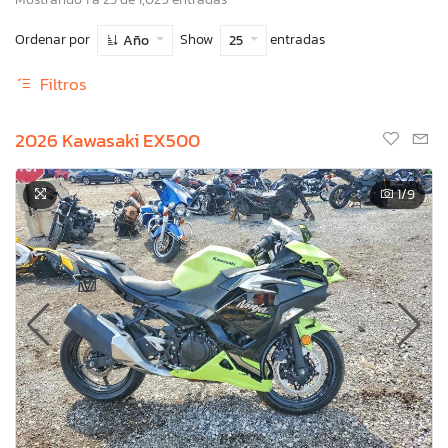
Ordenar por
Show
entradas
Año
25
Filtros
2026 Kawasaki EX500
1
/9