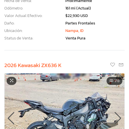
Fecha de Venta:
Proximamente
Odómetro:
161 mi (Actual)
Valor Actual Efectivo:
$22,930 USD
Daño:
Partes Frontales
Ubicación:
Nampa, ID
Status de Venta:
Venta Pura
2026 Kawasaki ZX636 K
1
/8