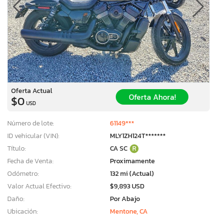
Oferta Actual
Oferta Ahora!
$0
USD
Número de lote:
61149***
ID vehicular (VIN):
MLY1ZH124T*******
Título:
CA SC
R
Fecha de Venta:
Proximamente
Odómetro:
132 mi (Actual)
×
Valor Actual Efectivo:
$9,893 USD
Daño:
Por Abajo
Ubicación:
Mentone, CA