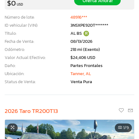
Oferta Ahora!
$0
USD
Número de lote:
48916***
ID vehicular (VIN):
3NSXPE920T*******
Título:
AL BS
R
Fecha de Venta:
08/13/2026
Odómetro:
218 mi (Exento)
Valor Actual Efectivo:
$24,406 USD
Daño:
Partes Frontales
Ubicación:
Tanner, AL
Status de Venta:
Venta Pura
2026 Taro TR200T13
1
/9