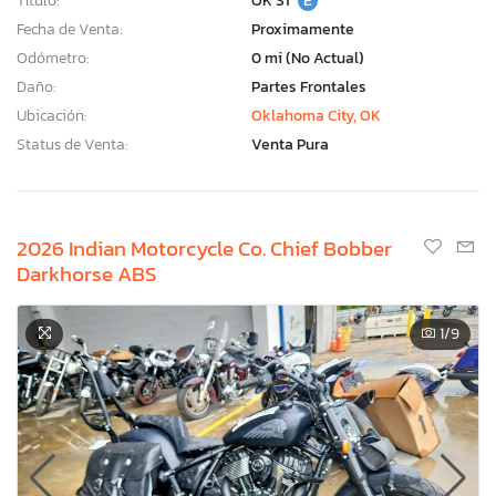
Título:
OK ST
E
Fecha de Venta:
Proximamente
Odómetro:
0 mi (No Actual)
Daño:
Partes Frontales
Ubicación:
Oklahoma City, OK
Status de Venta:
Venta Pura
2026 Indian Motorcycle Co. Chief Bobber
Darkhorse ABS
1
/9