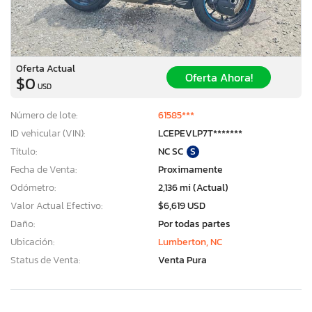
Oferta Actual
Oferta Ahora!
$0
USD
Número de lote:
61585***
ID vehicular (VIN):
LCEPEVLP7T*******
Título:
NC SC
S
Fecha de Venta:
Proximamente
Odómetro:
2,136 mi (Actual)
Valor Actual Efectivo:
$6,619 USD
Daño:
Por todas partes
Ubicación:
Lumberton, NC
Status de Venta:
Venta Pura