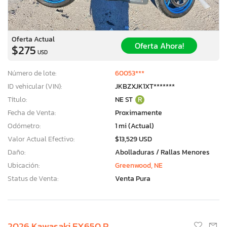
Oferta Actual
Oferta Ahora!
$275
USD
Número de lote:
60053***
ID vehicular (VIN):
JKBZXJK1XT*******
Título:
NE ST
R
Fecha de Venta:
Proximamente
Odómetro:
1 mi (Actual)
Valor Actual Efectivo:
$13,529 USD
Daño:
Abolladuras / Rallas Menores
Ubicación:
Greenwood, NE
Status de Venta:
Venta Pura
2026 Kawasaki EX650 R