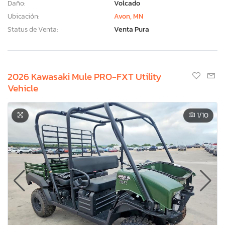
Daño:
Volcado
Ubicación:
Avon, MN
Status de Venta:
Venta Pura
2026 Kawasaki Mule PRO-FXT Utility
Vehicle
1
/10