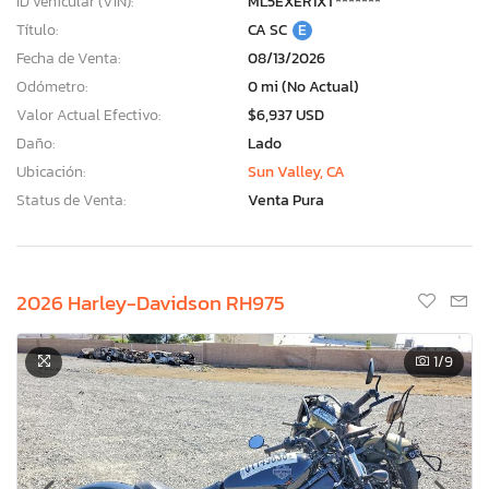
ID vehicular (VIN):
ML5EXER1XT*******
Título:
CA SC
E
Fecha de Venta:
08/13/2026
Odómetro:
0 mi (No Actual)
Valor Actual Efectivo:
$6,937 USD
Daño:
Lado
Ubicación:
Sun Valley, CA
Status de Venta:
Venta Pura
2026 Harley-Davidson RH975
1
/9