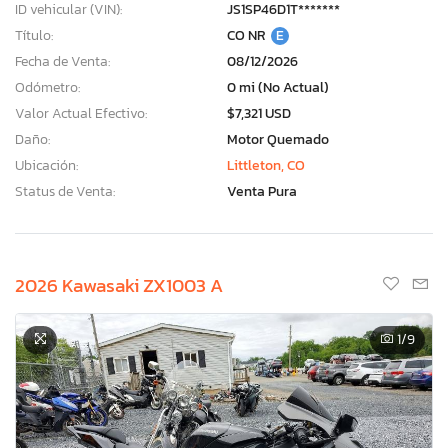
ID vehicular (VIN):
JS1SP46D1T*******
Título:
CO NR
E
Fecha de Venta:
08/12/2026
Odómetro:
0 mi (No Actual)
Valor Actual Efectivo:
$7,321 USD
Daño:
Motor Quemado
Ubicación:
Littleton, CO
Status de Venta:
Venta Pura
2026 Kawasaki ZX1003 A
1
/9