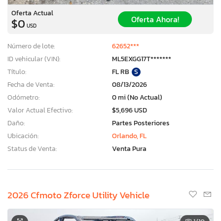
Oferta Actual
Oferta Ahora!
$0
USD
Número de lote:
62652***
ID vehicular (VIN):
ML5EXGG17T*******
Título:
FL RB
S
Fecha de Venta:
08/13/2026
Odómetro:
0 mi (No Actual)
Valor Actual Efectivo:
$5,696 USD
Daño:
Partes Posteriores
Ubicación:
Orlando, FL
Status de Venta:
Venta Pura
2026 Cfmoto Zforce Utility Vehicle