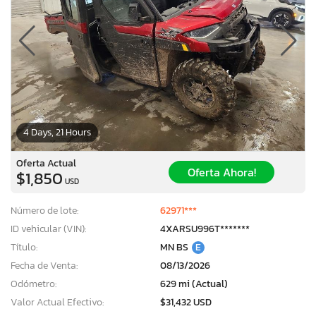
4 Days, 21 Hours
Oferta Actual
Oferta Ahora!
$1,850
USD
Número de lote:
62971***
ID vehicular (VIN):
4XARSU996T*******
Título:
MN BS
E
Fecha de Venta:
08/13/2026
Odómetro:
629 mi (Actual)
Valor Actual Efectivo:
$31,432 USD