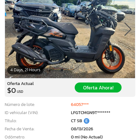
4 Days, 21 Hours
Oferta Actual
Oferta Ahora!
$0
USD
Número de lote:
64057***
ID vehicular (VIN):
LFGTCMGN9T*******
Título:
CT SB
E
Fecha de Venta:
08/13/2026
Odómetro:
0 mi (No Actual)